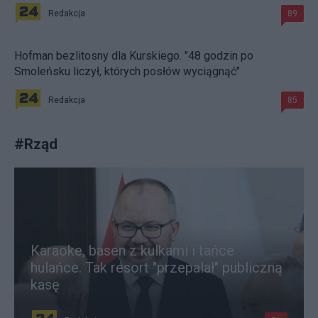
Redakcja
89
Hofman bezlitosny dla Kurskiego. "48 godzin po
Smoleńsku liczył, których posłów wyciągnąć"
Redakcja
85
#
Rząd
Karaoke, basen z kulkami i tańce
hulańce. Tak resort "przepalał" publiczną
kasę