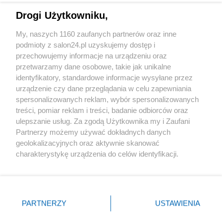
Drogi Użytkowniku,
Sport
My, naszych 1160 zaufanych partnerów oraz inne
podmioty z salon24.pl uzyskujemy dostęp i
Społeczeństwo
przechowujemy informacje na urządzeniu oraz
przetwarzamy dane osobowe, takie jak unikalne
Kultura
identyfikatory, standardowe informacje wysyłane przez
urządzenie czy dane przeglądania w celu zapewniania
spersonalizowanych reklam, wybór spersonalizowanych
treści, pomiar reklam i treści, badanie odbiorców oraz
ulepszanie usług. Za zgodą Użytkownika my i Zaufani
X
Facebook
Instagram
Youtube
Partnerzy możemy używać dokładnych danych
geolokalizacyjnych oraz aktywnie skanować
charakterystykę urządzenia do celów identyfikacji.
Web Content Media sp. z o. o. © 2022
Ponieważ cenimy Twoją prywatność, prosimy o zgodę na
korzystanie z tych technologii poprzez kliknięcie
„Akceptuję”. Zgoda jest dobrowolna i zawsze możesz ją
Pomoc
O nas
Praca
Reklama
Kontakt
zmienić/wycofać klikając przycisk ustawień prywatności
PARTNERZY
USTAWIENIA
znajdujący się w lewym dolnym rogu strony
. Niektóre
rodzaje przetwarzania danych nie wymagają zgody