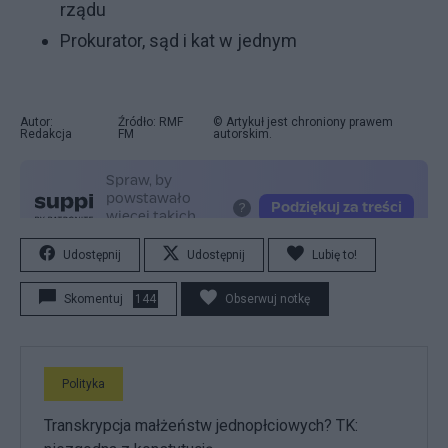
rządu
Prokurator, sąd i kat w jednym
Autor:
Źródło: RMF
© Artykuł jest chroniony prawem
Redakcja
FM
autorskim.
Udostępnij
Udostępnij
Lubię to!
Skomentuj
144
Obserwuj notkę
Polityka
Transkrypcja małżeństw jednopłciowych? TK: