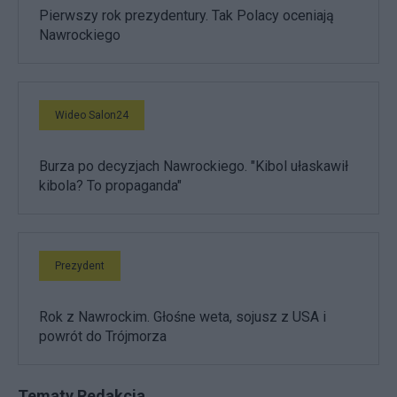
Pierwszy rok prezydentury. Tak Polacy oceniają
Nawrockiego
Wideo Salon24
Burza po decyzjach Nawrockiego. "Kibol ułaskawił
kibola? To propaganda"
Prezydent
Rok z Nawrockim. Głośne weta, sojusz z USA i
powrót do Trójmorza
Tematy Redakcja