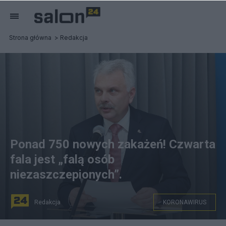
Strona główna
Redakcja
Ponad 750 nowych zakażeń! Czwarta
fala jest „falą osób
niezaszczepionych”.
Redakcja
KORONAWIRUS
Waldemar Kraska - Czwarta fala jest już na dobre w