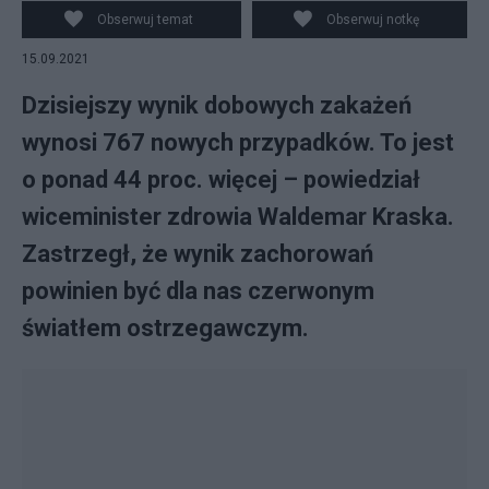
Polsce / Fot. Flickr
Obserwuj temat
Obserwuj notkę
15.09.2021
Dzisiejszy wynik dobowych zakażeń
wynosi 767 nowych przypadków. To jest
o ponad 44 proc. więcej – powiedział
wiceminister zdrowia Waldemar Kraska.
Zastrzegł, że wynik zachorowań
powinien być dla nas czerwonym
światłem ostrzegawczym.