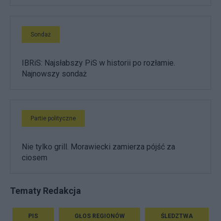
Sondaż
IBRiS: Najsłabszy PiS w historii po rozłamie.
Najnowszy sondaż
Partie polityczne
Nie tylko grill. Morawiecki zamierza pójść za
ciosem
Tematy Redakcja
PIS
GŁOS REGIONÓW
ŚLEDZTWA