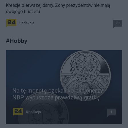
Kreacje pierwszej damy. Żony prezydentów nie mają
swojego budżetu
Redakcja
29
#
Hobby
Na tę monetę czekali kolekcjonerzy.
NBP wypuszcza prawdziwą gratkę
Redakcja
1