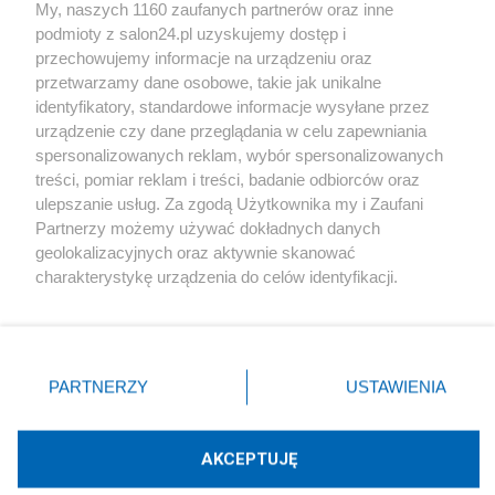
My, naszych 1160 zaufanych partnerów oraz inne
podmioty z salon24.pl uzyskujemy dostęp i
Społeczeństwo
przechowujemy informacje na urządzeniu oraz
przetwarzamy dane osobowe, takie jak unikalne
Kultura
identyfikatory, standardowe informacje wysyłane przez
urządzenie czy dane przeglądania w celu zapewniania
spersonalizowanych reklam, wybór spersonalizowanych
treści, pomiar reklam i treści, badanie odbiorców oraz
ulepszanie usług. Za zgodą Użytkownika my i Zaufani
X
Facebook
Instagram
Youtube
Partnerzy możemy używać dokładnych danych
geolokalizacyjnych oraz aktywnie skanować
charakterystykę urządzenia do celów identyfikacji.
Web Content Media sp. z o. o. © 2022
Ponieważ cenimy Twoją prywatność, prosimy o zgodę na
korzystanie z tych technologii poprzez kliknięcie
„Akceptuję”. Zgoda jest dobrowolna i zawsze możesz ją
Pomoc
O nas
Praca
Reklama
Kontakt
zmienić/wycofać klikając przycisk ustawień prywatności
PARTNERZY
USTAWIENIA
znajdujący się w lewym dolnym rogu strony
. Niektóre
rodzaje przetwarzania danych nie wymagają zgody
użytkownika, ale masz prawo sprzeciwić się takiemu
AKCEPTUJĘ
przetwarzaniu. Preferencje będą miały zastosowania tylko
Technologię dostarcza:
W3media.pl