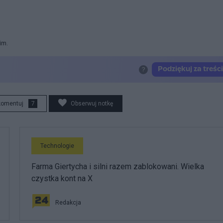
im.
komentuj
7
Obserwuj notkę
Technologie
Farma Giertycha i silni razem zablokowani. Wielka
czystka kont na X
Redakcja