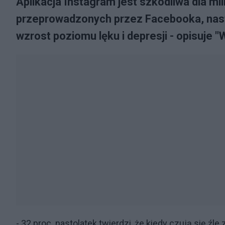
Aplikacja Instagram jest szkodliwa dla 
przeprowadzonych przez Facebooka, nasto
wzrost poziomu lęku i depresji - opisuje "W
- 32 proc. nastolatek twierdzi, że kiedy czują się 