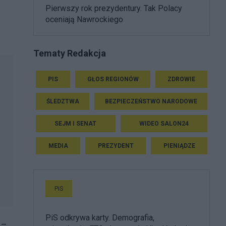
Pierwszy rok prezydentury. Tak Polacy
oceniają Nawrockiego
Tematy Redakcja
PIS
GŁOS REGIONÓW
ZDROWIE
ŚLEDZTWA
BEZPIECZEŃSTWO NARODOWE
SEJM I SENAT
WIDEO SALON24
MEDIA
PREZYDENT
PIENIĄDZE
PiS
PiS odkrywa karty. Demografia,
 –