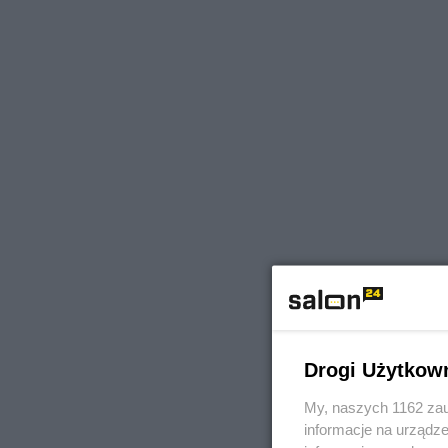
Drogi Użytkow
My, naszych 1162 zau
informacje na urządze