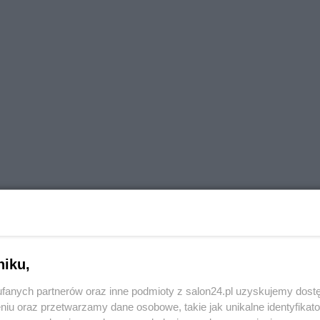
niku,
fanych partnerów oraz inne podmioty z salon24.pl uzyskujemy dost
niu oraz przetwarzamy dane osobowe, takie jak unikalne identyfikat