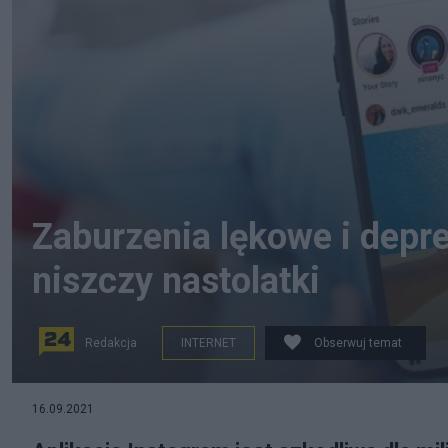
Zaburzenia lękowe i depres
niszczy nastolatki
Redakcja
INTERNET
Obserwuj temat
Instagram może działać niekorzystnie na rozwój psych
16.09.2021