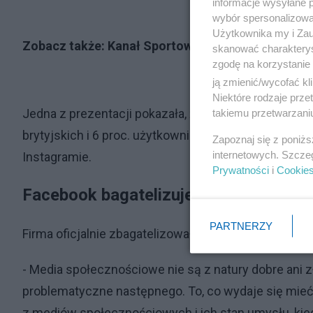
informacje wysyłane 
wybór spersonalizowan
Użytkownika my i Zau
Zobacz także:
Kanał Sportowy zniknął z Youtuba.
skanować charakterys
zgodę na korzystanie 
ją zmienić/wycofać kl
Niektóre rodzaje prz
Jedna z prezentacji pokazała, że wśród nastolatków,
takiemu przetwarzaniu
brytyjskich i 6 proc. użytkowników amerykańskich c
Zapoznaj się z poniż
internetowych. Szcze
Instagramie.
Prywatności
i
Cookie
Facebook bagatelizuje sprawę
PARTNERZY
Firma oficjalnie zbagatelizowała negatywne problem
- Media społecznościowe nie są z natury dobre ani z
problematyczne następnego. To, co wydaje się mieć 
z mediów społecznościowych i ich stan umysłu, kied