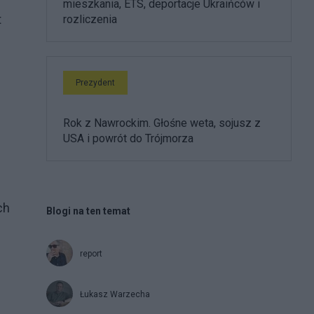
mieszkania, ETS, deportacje Ukraińców i
t
rozliczenia
Prezydent
Rok z Nawrockim. Głośne weta, sojusz z
USA i powrót do Trójmorza
ch
Blogi na ten temat
report
Łukasz Warzecha