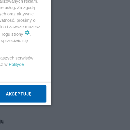
alizowanych reklam,
ie usług. Za zgodą
ych oraz aktywnie
watność, prosimy o
wolna i zawsze możesz
m rogu strony
.
sprzeciwić się
 naszych serwisów
esz w
Polityce
AKCEPTUJĘ
.
ją
u