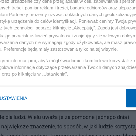
przez urządzenie czy dane przeglądania w celu zapewniania sperson
ych treści, pomiar reklam i treści, badanie odbiorców oraz ulepszan
fani Partnerzy możemy używać dokładnych danych geolokalizacyjn
 Zgłoszenia dziełem lewicowych aktywistów?
tykę urządzenia do celów identyfikacji. Ponieważ cenimy Twoją pry
z tych technologii poprzez kliknięcie „Akceptuję”. Zgoda jest dobro
ikając przycisk ustawień prywatności znajdujący się w lewym dolny
Reklama
etwarzania danych nie wymagają zgody użytkownika, ale masz prawo 
 którzy mieli myśli samobójcze, u 13 proc. użytkowników
. Preferencje będą miały zastosowania tylko na tej witrynie.
hęć odebrania sobie życia wzięła swój początek na
szymi informacjami, abyś mógł świadomie i komfortowo korzystać z
gółowe informacje dotyczące przetwarzania Twoich danych znajdzi
s
oraz po kliknięciu w „Ustawienia”.
USTAWIENIA
y zdrowotne związane z jego platformą - ocenia "Forbes"
łe dla ludzi. Wielu uważa je za pomocne jednego dnia i
największe znaczenie, to sposób, w jaki ludzie korzysta
y z nich korzystają - komentuje badania na swoim blog