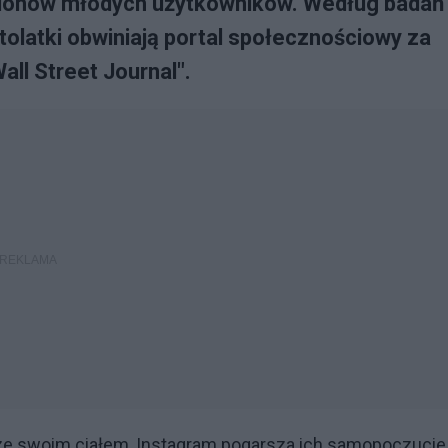
milionów młodych użytkowników. Według badań
latki obwiniają portal społecznościowy za
all Street Journal".
źle ze swoim ciałem, Instagram pogarsza ich samopoczucie