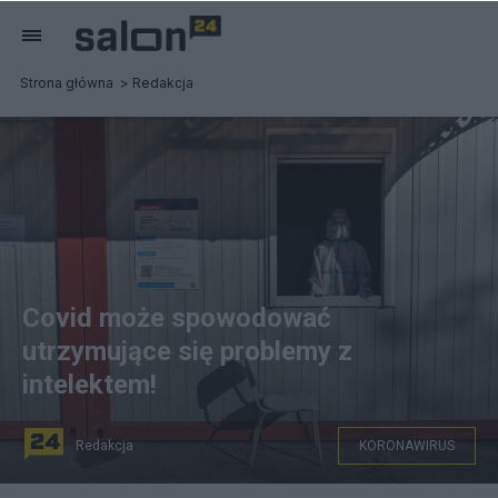
Strona główna
Redakcja
Covid może spowodować
utrzymujące się problemy z
intelektem!
Redakcja
KORONAWIRUS
"Osoby, które przeszły Covid-19, często skarżą się na