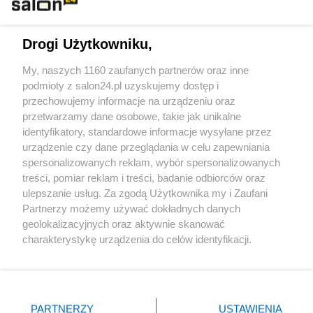
Technologie
Drogi Użytkowniku,
Sport
My, naszych 1160 zaufanych partnerów oraz inne
podmioty z salon24.pl uzyskujemy dostęp i
Społeczeństwo
przechowujemy informacje na urządzeniu oraz
przetwarzamy dane osobowe, takie jak unikalne
Kultura
identyfikatory, standardowe informacje wysyłane przez
urządzenie czy dane przeglądania w celu zapewniania
spersonalizowanych reklam, wybór spersonalizowanych
treści, pomiar reklam i treści, badanie odbiorców oraz
ulepszanie usług. Za zgodą Użytkownika my i Zaufani
X
Facebook
Instagram
Youtube
Partnerzy możemy używać dokładnych danych
geolokalizacyjnych oraz aktywnie skanować
charakterystykę urządzenia do celów identyfikacji.
Web Content Media sp. z o. o. © 2022
Ponieważ cenimy Twoją prywatność, prosimy o zgodę na
korzystanie z tych technologii poprzez kliknięcie
„Akceptuję”. Zgoda jest dobrowolna i zawsze możesz ją
Pomoc
O nas
Praca
Reklama
Kontakt
zmienić/wycofać klikając przycisk ustawień prywatności
PARTNERZY
USTAWIENIA