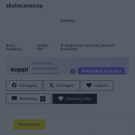
skutecznością
Reklama
Autor:
Źródło:
© Artykuł jest chroniony prawem
Redakcja
PAP
autorskim.
Udostępnij
Udostępnij
Lubię to!
Skomentuj
52
Obserwuj notkę
Rozmaitości