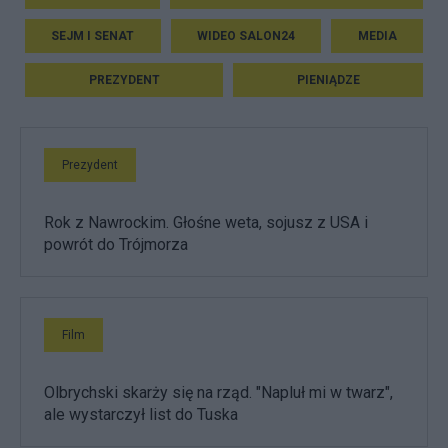
SEJM I SENAT
WIDEO SALON24
MEDIA
PREZYDENT
PIENIĄDZE
Prezydent
Rok z Nawrockim. Głośne weta, sojusz z USA i
powrót do Trójmorza
Film
Olbrychski skarży się na rząd. "Napluł mi w twarz",
ale wystarczył list do Tuska