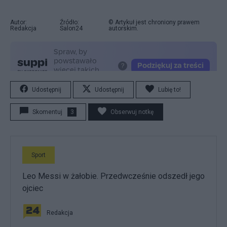
Autor:
Źródło:
© Artykuł jest chroniony prawem
Redakcja
Salon24
autorskim.
Udostępnij
Udostępnij
Lubię to!
Skomentuj
3
Obserwuj notkę
Sport
Leo Messi w żałobie. Przedwcześnie odszedł jego
ojciec
Redakcja