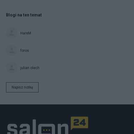
Blogi na ten temat
HareM
foros
julian olech
Napisz notkę