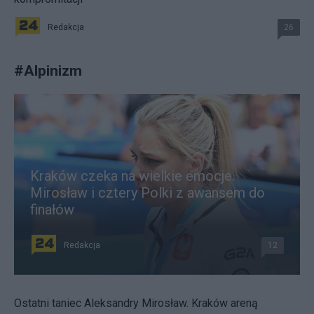
Redakcja
26
#
Alpinizm
Kraków czeka na wielkie emocje.
Mirosław i cztery Polki z awansem do
finałów
Redakcja
12
Ostatni taniec Aleksandry Mirosław. Kraków areną