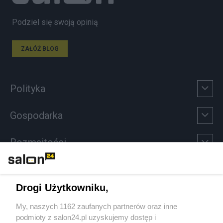
Podziel się swoją opinią
ZAŁÓŻ BLOG
Polityka
Gospodarka
Rozmaitości
Technologie
Drogi Użytkowniku,
Sport
My, naszych 1162 zaufanych partnerów oraz inne
podmioty z salon24.pl uzyskujemy dostęp i
Społeczeństwo