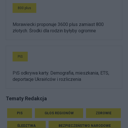
800 plus
Morawiecki proponuje 3600 plus zamiast 800
złotych. Środki dla rodzin byłyby ogromne
PiS
PiS odkrywa karty. Demografia, mieszkania, ETS,
deportacje Ukraińców i rozliczenia
Tematy Redakcja
PIS
GŁOS REGIONÓW
ZDROWIE
ŚLEDZTWA
BEZPIECZEŃSTWO NARODOWE