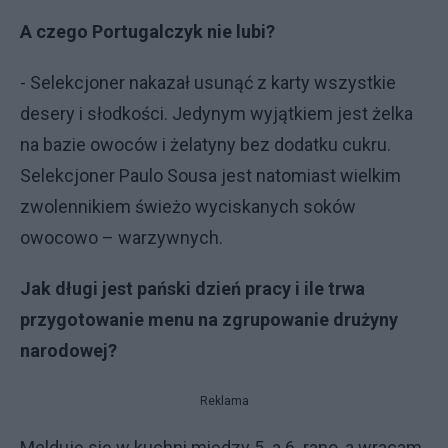
A czego Portugalczyk nie lubi?
- Selekcjoner nakazał usunąć z karty wszystkie
desery i słodkości. Jedynym wyjątkiem jest żelka
na bazie owoców i żelatyny bez dodatku cukru.
Selekcjoner Paulo Sousa jest natomiast wielkim
zwolennikiem świeżo wyciskanych soków
owocowo – warzywnych.
Jak długi jest pański dzień pracy i ile trwa
przygotowanie menu na zgrupowanie drużyny
narodowej?
Reklama
Melduję się w kuchni między 5. a 6. rano, a wracam