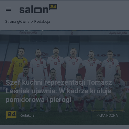
Strona główna
Redakcja
Szef kuchni reprezentacji Tomasz
Leśniak ujawnia: W kadrze króluje
pomidorowa i pierogi
Redakcja
PIŁKA NOŻNA
Dieta to podstawa utrzymania formy przez piłkarzy. Fot.