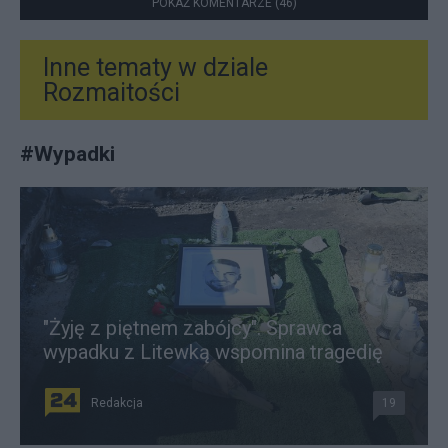
POKAŻ KOMENTARZE (46)
Inne tematy w dziale
Rozmaitości
#
Wypadki
"Żyję z piętnem zabójcy". Sprawca
wypadku z Litewką wspomina tragedię
Redakcja
19