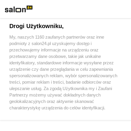
Technologie
Drogi Użytkowniku,
Sport
My, naszych 1160 zaufanych partnerów oraz inne
podmioty z salon24.pl uzyskujemy dostęp i
Społeczeństwo
przechowujemy informacje na urządzeniu oraz
przetwarzamy dane osobowe, takie jak unikalne
Kultura
identyfikatory, standardowe informacje wysyłane przez
urządzenie czy dane przeglądania w celu zapewniania
spersonalizowanych reklam, wybór spersonalizowanych
treści, pomiar reklam i treści, badanie odbiorców oraz
ulepszanie usług. Za zgodą Użytkownika my i Zaufani
X
Facebook
Instagram
Youtube
Partnerzy możemy używać dokładnych danych
geolokalizacyjnych oraz aktywnie skanować
charakterystykę urządzenia do celów identyfikacji.
Web Content Media sp. z o. o. © 2022
Ponieważ cenimy Twoją prywatność, prosimy o zgodę na
korzystanie z tych technologii poprzez kliknięcie
„Akceptuję”. Zgoda jest dobrowolna i zawsze możesz ją
Pomoc
O nas
Praca
Reklama
Kontakt