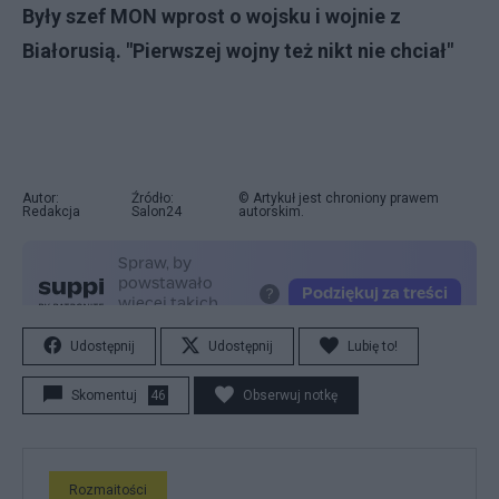
Były szef MON wprost o wojsku i wojnie z
Białorusią. "Pierwszej wojny też nikt nie chciał"
Autor:
Źródło:
© Artykuł jest chroniony prawem
Redakcja
Salon24
autorskim.
Udostępnij
Udostępnij
Lubię to!
Skomentuj
46
Obserwuj notkę
Rozmaitości