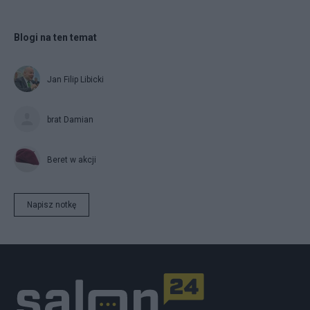
Blogi na ten temat
Jan Filip Libicki
brat Damian
Beret w akcji
Napisz notkę