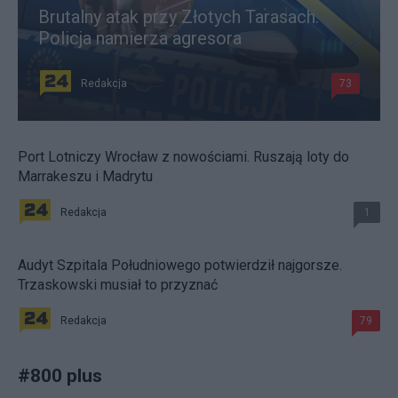
Brutalny atak przy Złotych Tarasach.
Policja namierza agresora
Redakcja
73
Port Lotniczy Wrocław z nowościami. Ruszają loty do
Marrakeszu i Madrytu
Redakcja
1
Audyt Szpitala Południowego potwierdził najgorsze.
Trzaskowski musiał to przyznać
Redakcja
79
#
800 plus