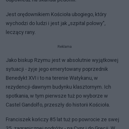
Jest orędownikiem Kościoła ubogiego, który
wychodzi do ludzi i jest jak „szpital polowy”,
leczący rany.
Reklama
Jako biskup Rzymu jest w absolutnie wyjątkowej
sytuacji - żyje jego emerytowany poprzednik
Benedykt XVI i to na terenie Watykanu, w
rezydencji-dawnym budynku klasztornym. Ich
spotkania, w tym pierwsze tuż po wyborze w
Castel Gandolfo, przeszły do historii Kościoła.
Franciszek kończy 85 lat tuż po powrocie ze swej
35. zagranicznej podróży - na Cypr i do Grecji. W