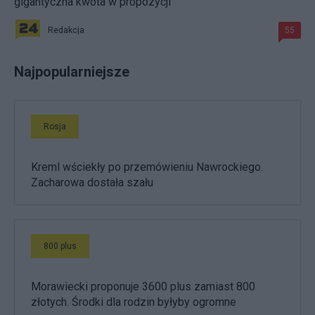
gigantyczna kwota w propozycji
Redakcja
55
Najpopularniejsze
Rosja
Kreml wściekły po przemówieniu Nawrockiego.
Zacharowa dostała szału
800 plus
Morawiecki proponuje 3600 plus zamiast 800
złotych. Środki dla rodzin byłyby ogromne