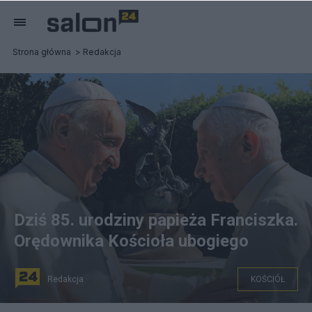
Strona główna
Redakcja
Dziś 85. urodziny papieża Franciszka.
Orędownika Kościoła ubogiego
Redakcja
KOŚCIÓŁ
Papież Franciszek (po lewej) i Benedykt XVI. Fot.