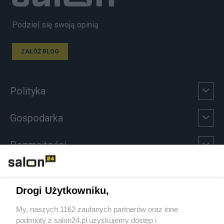
Podziel się swoją opinią
ZAŁÓŻ BLOG
Polityka
Gospodarka
Rozmaitości
Technologie
Drogi Użytkowniku,
Sport
My, naszych 1162 zaufanych partnerów oraz inne
podmioty z salon24.pl uzyskujemy dostęp i