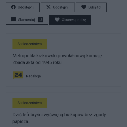
Udostępnij
Udostępnij
Lubię to!
Skomentuj
13
Obserwuj notkę
Społeczeństwo
Metropolita krakowski powołał nową komisję.
Zbada akta od 1945 roku
Redakcja
Społeczeństwo
Dziś lefebryści wyświęcą biskupów bez zgody
papieża...