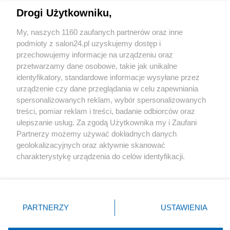
Drogi Użytkowniku,
Sport
My, naszych 1160 zaufanych partnerów oraz inne
podmioty z salon24.pl uzyskujemy dostęp i
Społeczeństwo
przechowujemy informacje na urządzeniu oraz
przetwarzamy dane osobowe, takie jak unikalne
Kultura
identyfikatory, standardowe informacje wysyłane przez
urządzenie czy dane przeglądania w celu zapewniania
spersonalizowanych reklam, wybór spersonalizowanych
treści, pomiar reklam i treści, badanie odbiorców oraz
ulepszanie usług. Za zgodą Użytkownika my i Zaufani
X
Facebook
Instagram
Youtube
Partnerzy możemy używać dokładnych danych
geolokalizacyjnych oraz aktywnie skanować
charakterystykę urządzenia do celów identyfikacji.
Web Content Media sp. z o. o. © 2022
Ponieważ cenimy Twoją prywatność, prosimy o zgodę na
korzystanie z tych technologii poprzez kliknięcie
„Akceptuję”. Zgoda jest dobrowolna i zawsze możesz ją
Pomoc
O nas
Praca
Reklama
Kontakt
zmienić/wycofać klikając przycisk ustawień prywatności
PARTNERZY
USTAWIENIA
znajdujący się w lewym dolnym rogu strony
. Niektóre
rodzaje przetwarzania danych nie wymagają zgody