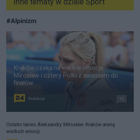
Inne tematy w dziale
Sport
#
Alpinizm
Kraków czeka na wielkie emocje.
Mirosław i cztery Polki z awansem do
finałów
Redakcja
12
Ostatni taniec Aleksandry Mirosław. Kraków areną
wielkich emocji