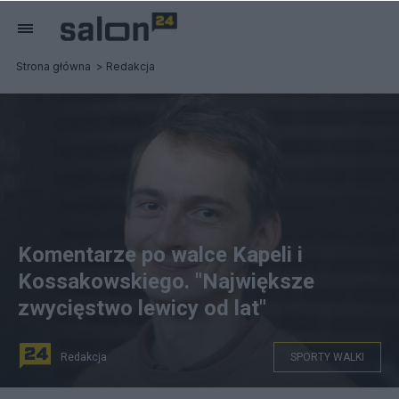
Strona główna
Redakcja
Komentarze po walce Kapeli i
Kossakowskiego. "Największe
zwycięstwo lewicy od lat"
Redakcja
SPORTY WALKI
By Adrian Tync - Own work, CC BY-SA 4.0,