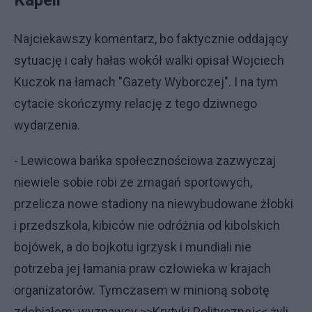
Kapeli
Najciekawszy komentarz, bo faktycznie oddający
sytuację i cały hałas wokół walki opisał Wojciech
Kuczok na łamach "Gazety Wyborczej". I na tym
cytacie skończymy relację z tego dziwnego
wydarzenia.
- Lewicowa bańka społecznościowa zazwyczaj
niewiele sobie robi ze zmagań sportowych,
przelicza nowe stadiony na niewybudowane żłobki
i przedszkola, kibiców nie odróżnia od kibolskich
bojówek, a do bojkotu igrzysk i mundiali nie
potrzeba jej łamania praw człowieka w krajach
organizatorów. Tymczasem w minioną sobotę
zdębiałem: wyznawcy >>Krytyki Politycznej<< żyli