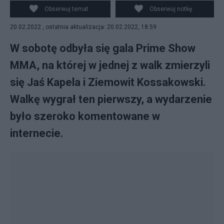
https://commons.wikimedia.org/w/index.php?
Obserwuj temat
Obserwuj notkę
curid=76481540
20.02.2022 , ostatnia aktualizacja: 20.02.2022, 18:59
W sobotę odbyła się gala Prime Show
MMA, na której w jednej z walk zmierzyli
się Jaś Kapela i Ziemowit Kossakowski.
Walkę wygrał ten pierwszy, a wydarzenie
było szeroko komentowane w
internecie.