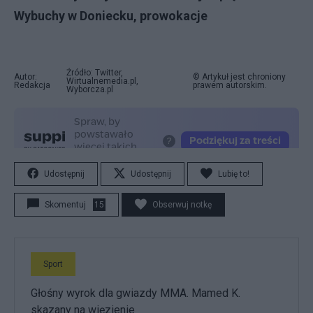
Wybuchy w Doniecku, prowokacje
Źródło: Twitter,
Autor:
© Artykuł jest chroniony
Wirtualnemedia.pl,
Redakcja
prawem autorskim.
Wyborcza.pl
Udostępnij
Udostępnij
Lubię to!
Skomentuj
15
Obserwuj notkę
Sport
Głośny wyrok dla gwiazdy MMA. Mamed K.
skazany na więzienie