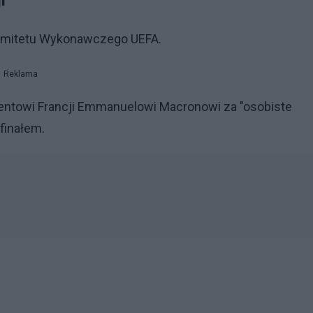
i
omitetu Wykonawczego UEFA.
Reklama
entowi Francji Emmanuelowi Macronowi za "osobiste
finałem.