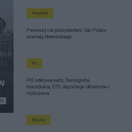
Prezydent
Pierwszy rok prezydentury. Tak Polacy
oceniają Nawrockiego
PiS
ów
PiS odkrywa karty. Demografia,
mieszkania, ETS, deportacje Ukraińców i
rozliczenia
20
800 plus