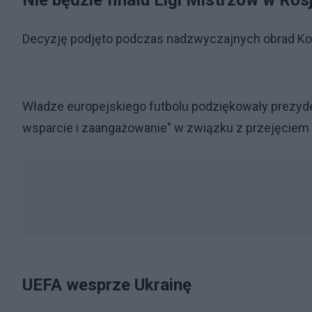
Nie będzie finału Ligi Mistrzów w Rosj
Decyzję podjęto podczas nadzwyczajnych obrad K
Władze europejskiego futbolu podziękowały prezyd
wsparcie i zaangażowanie" w związku z przejęciem 
UEFA wesprze Ukrainę