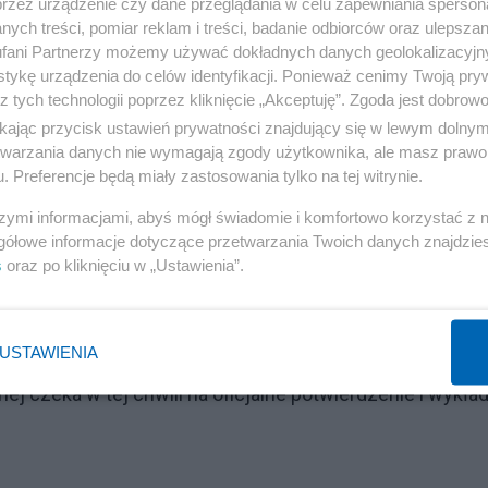
przez urządzenie czy dane przeglądania w celu zapewniania sperson
ych treści, pomiar reklam i treści, badanie odbiorców oraz ulepszan
?
fani Partnerzy możemy używać dokładnych danych geolokalizacyjn
tykę urządzenia do celów identyfikacji. Ponieważ cenimy Twoją pry
z tych technologii poprzez kliknięcie „Akceptuję”. Zgoda jest dobro
Reklama
ikając przycisk ustawień prywatności znajdujący się w lewym dolny
ja - Polska o awans do mistrzostw świata, planowanym n
etwarzania danych nie wymagają zgody użytkownika, ale masz prawo 
. Preferencje będą miały zastosowania tylko na tej witrynie.
k zapowiedziała, że nie bierze pod uwagę wyjazdu do R
szymi informacjami, abyś mógł świadomie i komfortowo korzystać z
gółowe informacje dotyczące przetwarzania Twoich danych znajdzi
s
oraz po kliknięciu w „Ustawienia”.
 światowej federacji - FIFA.
USTAWIENIA
nej czeka w tej chwili na oficjalne potwierdzenie i wykła