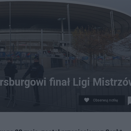
sburgowi finał Ligi Mistrz
Obserwuj notkę
al relocated from St. Petersburg to Stade de France