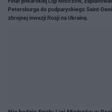
Finał piłkarskiej Ligi Mistrzów, zaplanow
Petersburga do podparyskiego Saint-Deni
zbrojnej inwazji Rosji na Ukrainę.