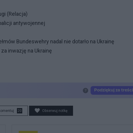
ugi (Relacja)
alicji antywojennej
ełmów Bundeswehry nadal nie dotarło na Ukrainę
 za inwazję na Ukrainę
komentuj
20
Obserwuj notkę