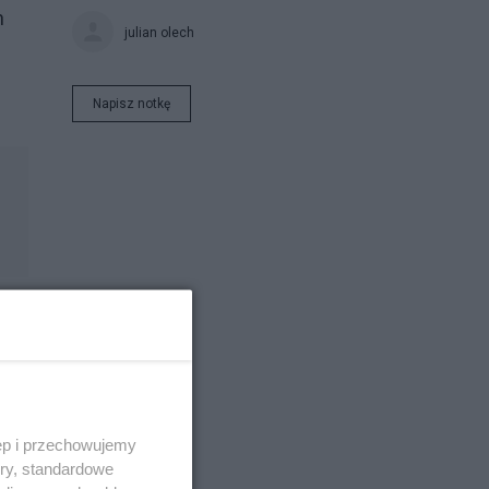
h
julian olech
Napisz notkę
ęp i przechowujemy
wa.
ory, standardowe