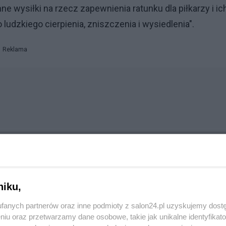
e wysiłki na rzecz zapewnienia ratunku dla piłkarzy i ic
o ludzkiego cierpienia, zniszczenia i wysiedlenia".
Reklama
sji na Ukrainę międzynarodowe mecze z udziałem
niku,
będą rozgrywane na neutralnym terenie.
fanych partnerów oraz inne podmioty z salon24.pl uzyskujemy dost
p. występującego obecnie w Lidze Europy Spartaka Mosk
niu oraz przetwarzamy dane osobowe, takie jak unikalne identyfikat