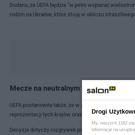
Dodano, że UEFA będzie "w pełni wspierać wielostronn
rodzin na Ukrainie, które stoją w obliczu straszliweg
Mecze na neutralnym gruncie
UEFA postanowiła także, że w związku z agresją Ro
Drogi Użytkow
reprezentacji tych krajów oraz tamtejszych klubów 
My, naszych 1162 zau
Decyzja dotyczy rozgrywek pod egidą UEFA, czyli n
informacje na urządze