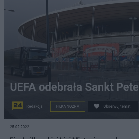
UEFA odebrała Sankt Peter
Redakcja
PIŁKA NOŻNA
Obserwuj temat
PAP/EPA/LAURENT DUBRULE; UEFA Champions League fin
25.02.2022