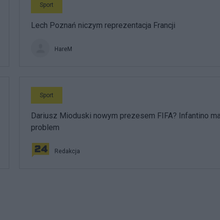
Sport
Lech Poznań niczym reprezentacja Francji
HareM
Sport
Dariusz Mioduski nowym prezesem FIFA? Infantino m
problem
Redakcja