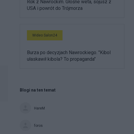
Rok z Nawrockim. Głośne weta, sojusz z
USA i powrót do Trójmorza
Wideo Salon24
Burza po decyzjach Nawrockiego. "Kibol
ułaskawił kibola? To propaganda"
Blogi na ten temat
HareM
foros