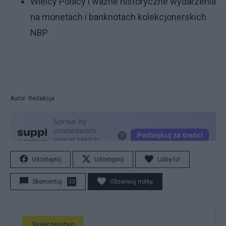
Wielcy Polacy i ważne historyczne wydarzenia
na monetach i banknotach kolekcjonerskich
NBP
Autor: Redakcja
Udostępnij
Udostępnij
Lubię to!
Skomentuj
33
Obserwuj notkę
Społeczeństwo