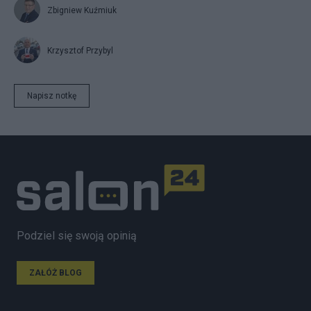
Zbigniew Kuźmiuk
Krzysztof Przybyl
Napisz notkę
Podziel się swoją opinią
ZAŁÓŻ BLOG