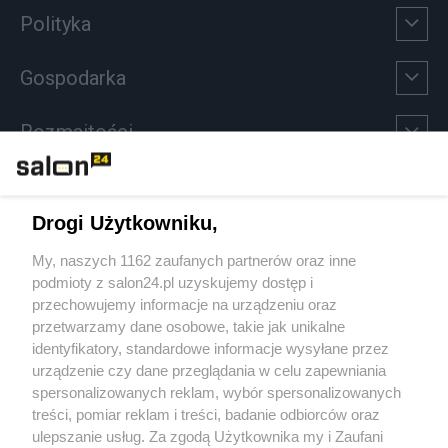
Polityka
Gospodarka
Rozmaitości
Technologie
Drogi Użytkowniku,
Sport
My, naszych 1162 zaufanych partnerów oraz inne
podmioty z salon24.pl uzyskujemy dostęp i
Społeczeństwo
przechowujemy informacje na urządzeniu oraz
przetwarzamy dane osobowe, takie jak unikalne
Kultura
identyfikatory, standardowe informacje wysyłane przez
urządzenie czy dane przeglądania w celu zapewniania
spersonalizowanych reklam, wybór spersonalizowanych
treści, pomiar reklam i treści, badanie odbiorców oraz
ulepszanie usług. Za zgodą Użytkownika my i Zaufani
X
Facebook
Instagram
Youtube