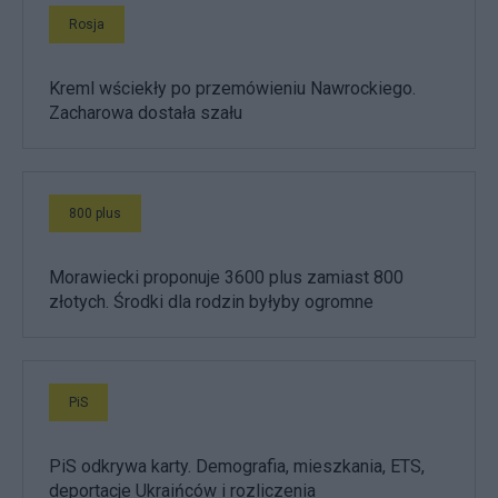
Rosja
Kreml wściekły po przemówieniu Nawrockiego.
Zacharowa dostała szału
800 plus
Morawiecki proponuje 3600 plus zamiast 800
złotych. Środki dla rodzin byłyby ogromne
PiS
PiS odkrywa karty. Demografia, mieszkania, ETS,
deportacje Ukraińców i rozliczenia