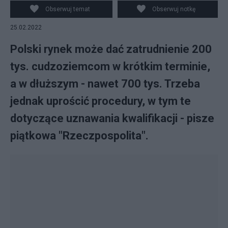
PolsceFot: PAP/Piotr Nowak
Obserwuj temat
Obserwuj notkę
25.02.2022
Polski rynek może dać zatrudnienie 200
tys. cudzoziemcom w krótkim terminie,
a w dłuższym - nawet 700 tys. Trzeba
jednak uprościć procedury, w tym te
dotyczące uznawania kwalifikacji - pisze
piątkowa "Rzeczpospolita".