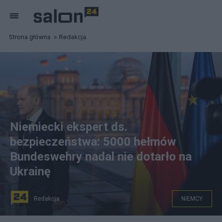
Strona główna
Redakcja
Niemiecki ekspert ds.
bezpieczeństwa: 5000 hełmów
Bundeswehry nadal nie dotarło na
Ukrainę
Redakcja
NIEMCY
"5000 hełmów Bundeswehry nadal nie dotarło na