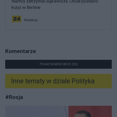
Niemcy zatrzymali Bąkiewicza. Chciał postawić
krzyż w Berlinie
Redakcja
Komentarze
POKAŻ KOMENTARZE (53)
Inne tematy w dziale
Polityka
#
Rosja