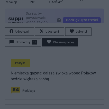
Redakcja
PAP
autorskim.
Udostępnij
Udostępnij
Lubię to!
Skomentuj
53
Obserwuj notkę
Polityka
Niemiecka gazeta: dalsza zwłoka wobec Polaków
będzie większą hańbą
Redakcja