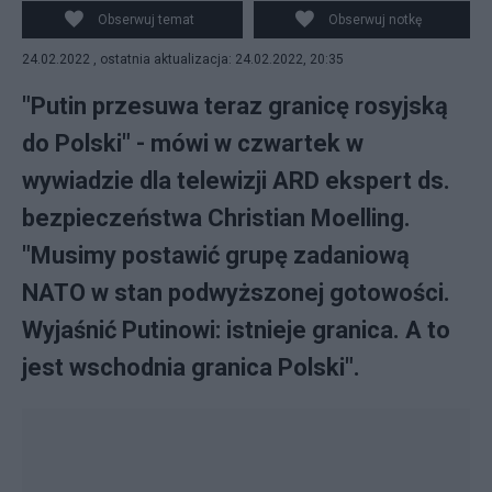
Ukrainę". Fot. PAP/EPA/Hannibal Hanschke / POOL
Obserwuj temat
Obserwuj notkę
24.02.2022 , ostatnia aktualizacja: 24.02.2022, 20:35
"Putin przesuwa teraz granicę rosyjską
do Polski" - mówi w czwartek w
wywiadzie dla telewizji ARD ekspert ds.
bezpieczeństwa Christian Moelling.
"Musimy postawić grupę zadaniową
NATO w stan podwyższonej gotowości.
Wyjaśnić Putinowi: istnieje granica. A to
jest wschodnia granica Polski".