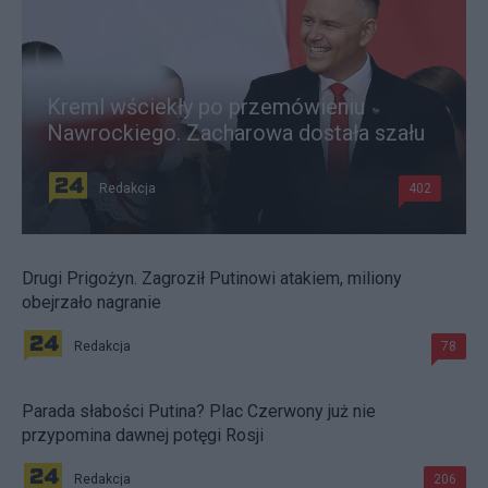
Kreml wściekły po przemówieniu
Nawrockiego. Zacharowa dostała szału
Redakcja
402
Drugi Prigożyn. Zagroził Putinowi atakiem, miliony
obejrzało nagranie
Redakcja
78
Parada słabości Putina? Plac Czerwony już nie
przypomina dawnej potęgi Rosji
Redakcja
206