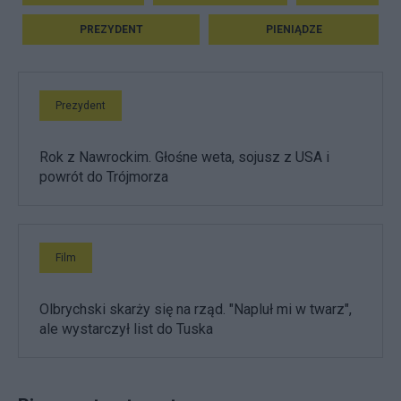
PREZYDENT
PIENIĄDZE
Prezydent
Rok z Nawrockim. Głośne weta, sojusz z USA i
powrót do Trójmorza
Film
Olbrychski skarży się na rząd. "Napluł mi w twarz",
ale wystarczył list do Tuska