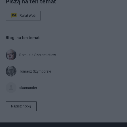
Piszą na ten temat
Rafał Woś
Blogi na ten temat
Romuald Szeremietiew
Tomasz Szymborski
skamander
Napisz notkę