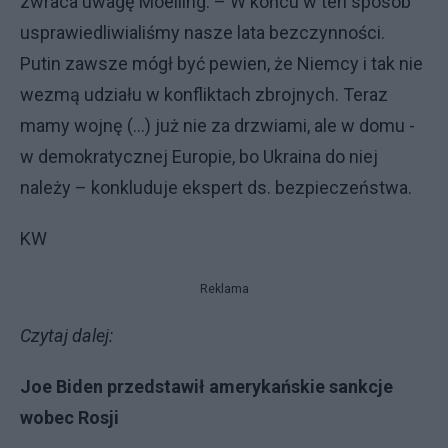
zwraca uwagę Moelling. – W końcu w ten sposób
usprawiedliwialiśmy nasze lata bezczynności.
Putin zawsze mógł być pewien, że Niemcy i tak nie
wezmą udziału w konfliktach zbrojnych. Teraz
mamy wojnę (...) już nie za drzwiami, ale w domu -
w demokratycznej Europie, bo Ukraina do niej
należy – konkluduje ekspert ds. bezpieczeństwa.
KW
Reklama
Czytaj dalej:
Joe Biden przedstawił amerykańskie sankcje
wobec Rosji