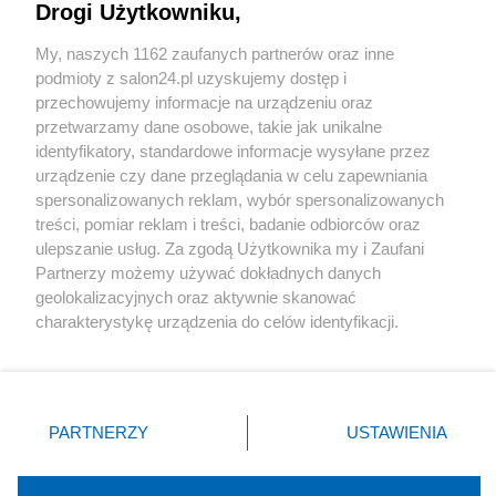
Drogi Użytkowniku,
Sport
My, naszych 1162 zaufanych partnerów oraz inne
podmioty z salon24.pl uzyskujemy dostęp i
Społeczeństwo
przechowujemy informacje na urządzeniu oraz
przetwarzamy dane osobowe, takie jak unikalne
Kultura
identyfikatory, standardowe informacje wysyłane przez
urządzenie czy dane przeglądania w celu zapewniania
spersonalizowanych reklam, wybór spersonalizowanych
treści, pomiar reklam i treści, badanie odbiorców oraz
ulepszanie usług. Za zgodą Użytkownika my i Zaufani
X
Facebook
Instagram
Youtube
Partnerzy możemy używać dokładnych danych
geolokalizacyjnych oraz aktywnie skanować
charakterystykę urządzenia do celów identyfikacji.
Web Content Media sp. z o. o. © 2022
Ponieważ cenimy Twoją prywatność, prosimy o zgodę na
korzystanie z tych technologii poprzez kliknięcie
„Akceptuję”. Zgoda jest dobrowolna i zawsze możesz ją
Pomoc
O nas
Praca
Reklama
Kontakt
zmienić/wycofać klikając przycisk ustawień prywatności
PARTNERZY
USTAWIENIA
znajdujący się w lewym dolnym rogu strony
. Niektóre
rodzaje przetwarzania danych nie wymagają zgody