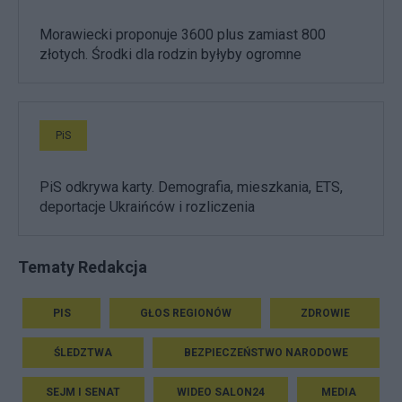
Morawiecki proponuje 3600 plus zamiast 800
złotych. Środki dla rodzin byłyby ogromne
PiS
PiS odkrywa karty. Demografia, mieszkania, ETS,
deportacje Ukraińców i rozliczenia
Tematy Redakcja
PIS
GŁOS REGIONÓW
ZDROWIE
ŚLEDZTWA
BEZPIECZEŃSTWO NARODOWE
SEJM I SENAT
WIDEO SALON24
MEDIA