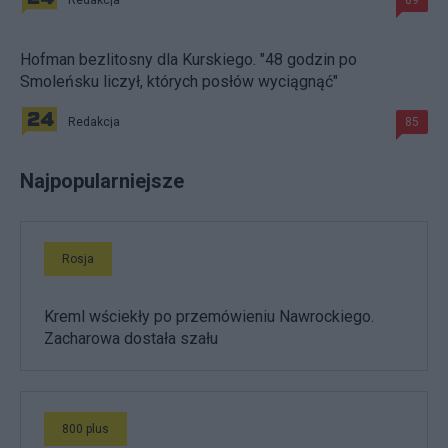
Hofman bezlitosny dla Kurskiego. "48 godzin po
Smoleńsku liczył, których posłów wyciągnąć"
Redakcja
85
Najpopularniejsze
Rosja
Kreml wściekły po przemówieniu Nawrockiego.
Zacharowa dostała szału
800 plus