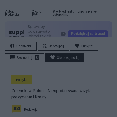
Autor:
Źródło:
© Artykuł jest chroniony prawem
Redakcja
PAP
autorskim.
Udostępnij
Udostępnij
Lubię to!
Skomentuj
32
Obserwuj notkę
Polityka
Zełenski w Polsce. Niespodziewana wizyta
prezydenta Ukrainy
Redakcja