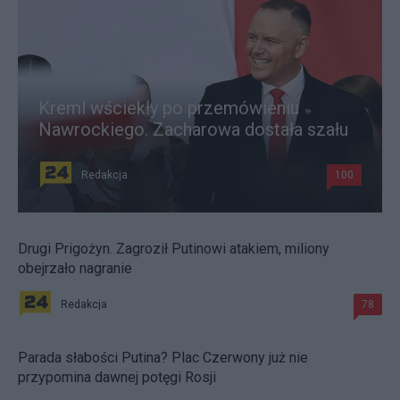
Kreml wściekły po przemówieniu
Nawrockiego. Zacharowa dostała szału
Redakcja
100
Drugi Prigożyn. Zagroził Putinowi atakiem, miliony
obejrzało nagranie
Redakcja
78
Parada słabości Putina? Plac Czerwony już nie
przypomina dawnej potęgi Rosji