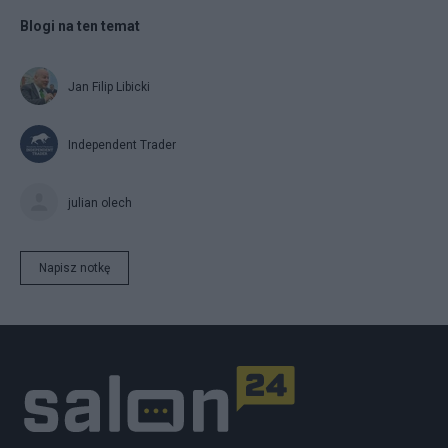
Blogi na ten temat
Jan Filip Libicki
Independent Trader
julian olech
Napisz notkę