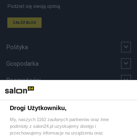
Podziel się swoją opinią
ZAŁÓŻ BLOG
Polityka
Gospodarka
Rozmaitości
Technologie
Drogi Użytkowniku,
Sport
My, naszych 1162 zaufanych partnerów oraz inne
podmioty z salon24.pl uzyskujemy dostęp i
Społeczeństwo
przechowujemy informacje na urządzeniu oraz