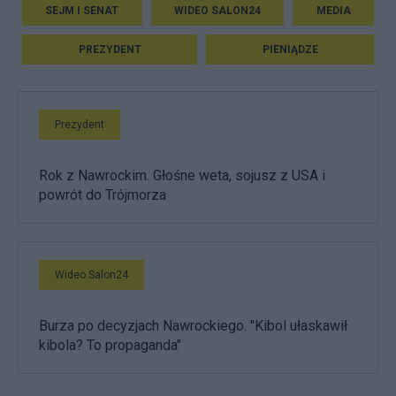
SEJM I SENAT
WIDEO SALON24
MEDIA
PREZYDENT
PIENIĄDZE
Prezydent
Rok z Nawrockim. Głośne weta, sojusz z USA i
powrót do Trójmorza
Wideo Salon24
Burza po decyzjach Nawrockiego. "Kibol ułaskawił
kibola? To propaganda"