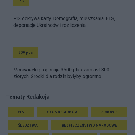
PiS
PiS odkrywa karty. Demografia, mieszkania, ETS,
deportacje Ukraińców i rozliczenia
800 plus
Morawiecki proponuje 3600 plus zamiast 800
złotych. Środki dla rodzin byłyby ogromne
Tematy Redakcja
PIS
GŁOS REGIONÓW
ZDROWIE
ŚLEDZTWA
BEZPIECZEŃSTWO NARODOWE