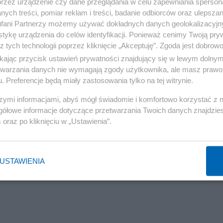
przez urządzenie czy dane przeglądania w celu zapewniania sperson
ych treści, pomiar reklam i treści, badanie odbiorców oraz ulepszan
fani Partnerzy możemy używać dokładnych danych geolokalizacyjn
tykę urządzenia do celów identyfikacji. Ponieważ cenimy Twoją pry
z tych technologii poprzez kliknięcie „Akceptuję”. Zgoda jest dobro
ikając przycisk ustawień prywatności znajdujący się w lewym dolny
adze tego kraju przekazały informację o śmierci trzynast
etwarzania danych nie wymagają zgody użytkownika, ale masz prawo 
ki pośmiertnie odznaczył ich orderami Bohatera Ukrain
. Preferencje będą miały zastosowania tylko na tej witrynie.
szymi informacjami, abyś mógł świadomie i komfortowo korzystać z
 stało się nagranie zawierające wymianę zdań pomiędz
gółowe informacje dotyczące przetwarzania Twoich danych znajdzi
do złożenia broni a jej obrońcami, zakończona frazą
s
oraz po kliknięciu w „Ustawienia”.
 się!”.
Reklama
USTAWIENIA