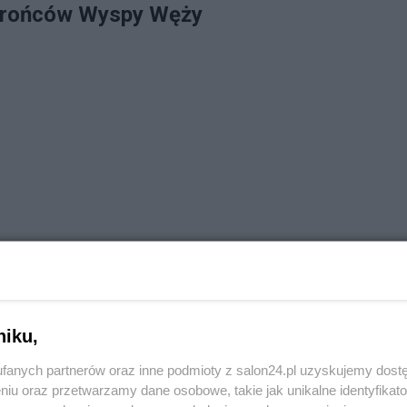
obrońców Wyspy Węży
niku,
fanych partnerów oraz inne podmioty z salon24.pl uzyskujemy dost
niu oraz przetwarzamy dane osobowe, takie jak unikalne identyfikat