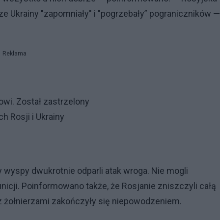
ze Ukrainy "zapomniały" i "pogrzebały” pograniczników —
Reklama
owi. Został zastrzelony
 Rosji i Ukrainy
 wyspy dwukrotnie odparli atak wroga. Nie mogli
cji. Poinformowano także, że Rosjanie zniszczyli całą
u z żołnierzami zakończyły się niepowodzeniem.