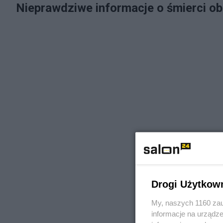
Nieprawdziwe informacje o śmierci 
Drogi Użytkow
My, naszych 1160 zau
informacje na urządze