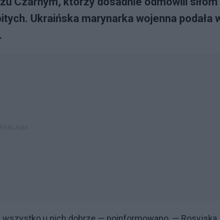
zu Czarnym, którzy dosadnie odmówili siłom
abitych. Ukraińska marynarka wojenna podała 
.
ją i wszystko u nich dobrze — poinformowano. — Rosyjska