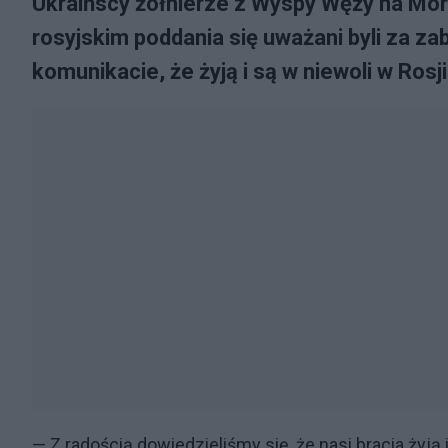
Ukraińscy żołnierze z Wyspy Węży na Mor
rosyjskim poddania się uważani byli za z
komunikacie, że żyją i są w niewoli w Rosji
— Z radością dowiedzieliśmy się, że nasi bracia ży