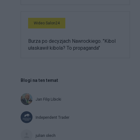
Wideo Salon24
Burza po decyzjach Nawrockiego. "Kibol
ułaskawił kibola? To propaganda"
Blogi na ten temat
Jan Filip Libicki
Independent Trader
julian olech