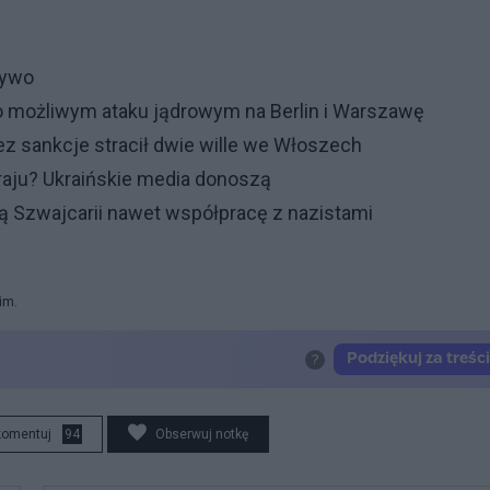
żywo
o możliwym ataku jądrowym na Berlin i Warszawę
zez sankcje stracił dwie wille we Włoszech
raju? Ukraińskie media donoszą
ją Szwajcarii nawet współpracę z nazistami
im.
komentuj
94
Obserwuj notkę