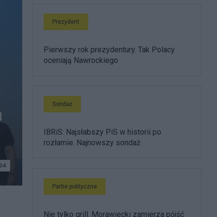
Prezydent
Pierwszy rok prezydentury. Tak Polacy
oceniają Nawrockiego
Sondaż
a
IBRiS: Najsłabszy PiS w historii po
rozłamie. Najnowszy sondaż
94
Partie polityczne
Nie tylko grill. Morawiecki zamierza pójść