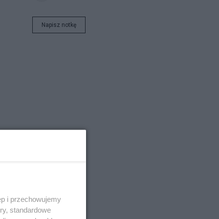
Napisz notkę
ęp i przechowujemy
ory, standardowe