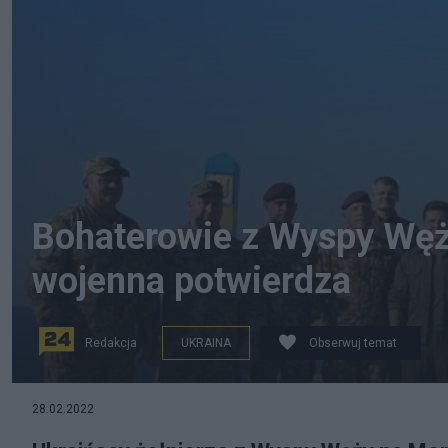
Bohaterowie z Wyspy Węż
wojenna potwierdza
Redakcja
UKRAINA
Obserwuj temat
źródło: Facebook
28.02.2022