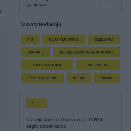
za ciosem
w
Tematy Redakcja
PIS
GŁOS REGIONÓW
ŚLEDZTWA
ZDROWIE
BEZPIECZEŃSTWO NARODOWE
WIDEO SALON24
PREZYDENT
PRZESTĘPCZOŚĆ
MEDIA
PRAWO
Media
Nie żyje Andrzej Morozowski. TVN24
żegna dziennikarza