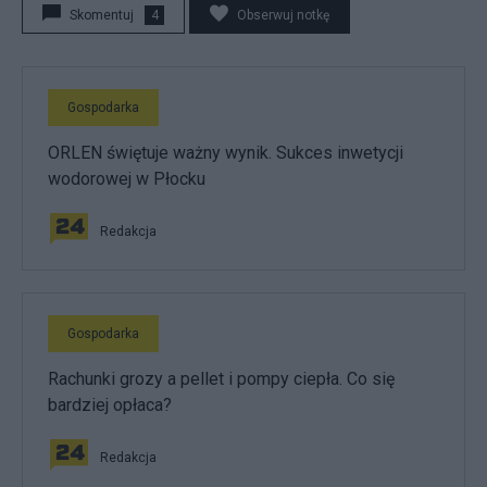
Skomentuj
4
Obserwuj notkę
Gospodarka
ORLEN świętuje ważny wynik. Sukces inwetycji
wodorowej w Płocku
Redakcja
Gospodarka
Rachunki grozy a pellet i pompy ciepła. Co się
bardziej opłaca?
Redakcja