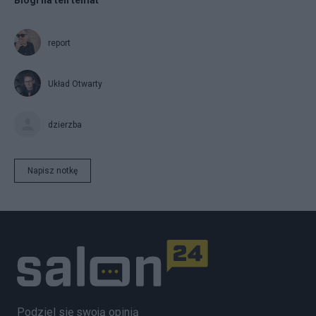
report
Układ Otwarty
dzierzba
Napisz notkę
Podziel się swoją opinią