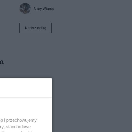
Stary Wiarus
Napisz notkę
O.
zy.
 W
e
na
ęp i przechowujemy
ory, standardowe