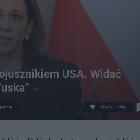
sojusznikiem USA. Widać
Tuska”
j temat
Obserwuj notkę