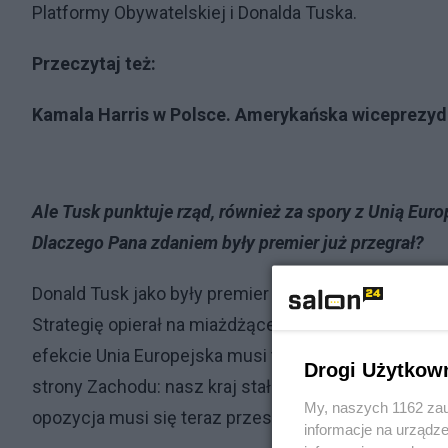
Platformy Obywatelskiej i Donalda Tuska.
Przeczytaj też:
Kamala Harris w Polsce. Amerykańska wiceprezyd
Ale Tusk punktuje rząd, również za spory z Unią Eur
Dlaczego Pana zdaniem były premier już przegrał?
Donald Tusk jako były premier wrócił do polskiej pol
Strategię opierał na miażdżącej krytyce rządu. I nag
efekcie Unia Europejska musi to zaakceptować. Wsc
Drogi Użytkow
strony Zachodu: nasz kraj stał się forpocztą NATO na
My, naszych 1162 zau
opozycja musi się teraz przestawić na totalne wsparc
informacje na urządze