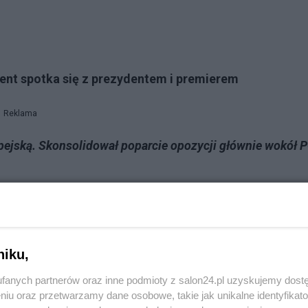
ent spotka się z prezydentem i premierem
Reklama
opejską. Skonsolidował poparcie opozycji głównie wokół P
ityki z konkretnym celem – dobicia PiS i powrotu do wład
le okazało się, że Stany Zjednoczone stawiają na Polskę.
hodnia polityka Polski w ramach NATO ma akceptację z
niku,
 wschodzie. Polski rząd przejął pełną inicjatywę, a total
fanych partnerów oraz inne podmioty z salon24.pl uzyskujemy dost
ie dla polskiej polityki wschodniej.
niu oraz przetwarzamy dane osobowe, takie jak unikalne identyfikat