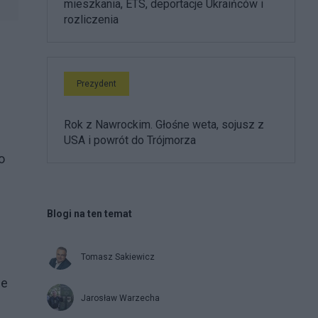
mieszkania, ETS, deportacje Ukraińców i
rozliczenia
Prezydent
Rok z Nawrockim. Głośne weta, sojusz z
USA i powrót do Trójmorza
o
Blogi na ten temat
Tomasz Sakiewicz
ne
Jarosław Warzecha