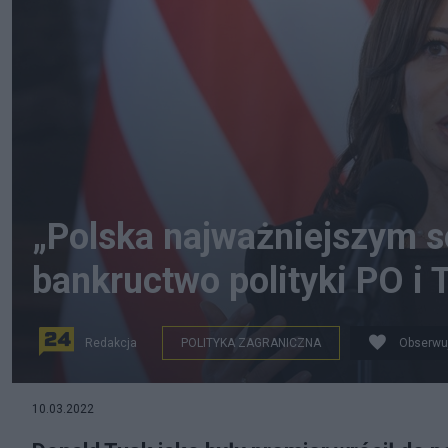
„Polska najważniejszym 
bankructwo polityki PO i 
Redakcja
POLITYKA ZAGRANICZNA
Obserwu
Kamala Harris w Polsce. Fot. PAP/Leszek Szymański
10.03.2022