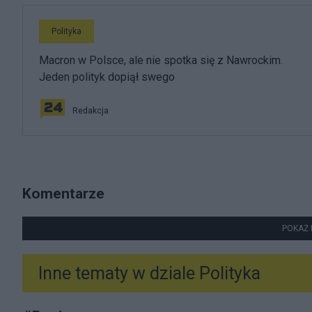
Polityka
Macron w Polsce, ale nie spotka się z Nawrockim.
Jeden polityk dopiął swego
Redakcja
Komentarze
POKAŻ 
Inne tematy w dziale
Polityka