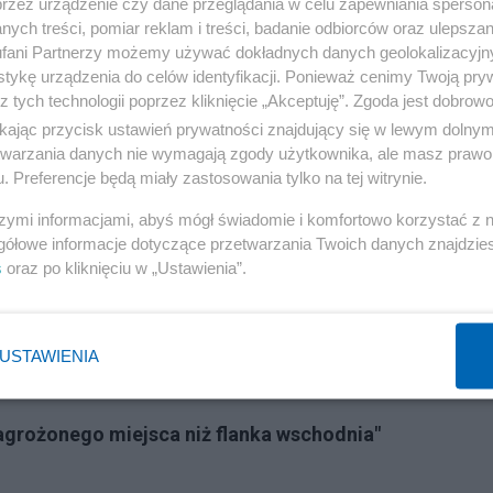
przez urządzenie czy dane przeglądania w celu zapewniania sperson
-ów 29 w relacjach z USA?
ych treści, pomiar reklam i treści, badanie odbiorców oraz ulepszan
fani Partnerzy możemy używać dokładnych danych geolokalizacyjn
tykę urządzenia do celów identyfikacji. Ponieważ cenimy Twoją pry
ostej rzeczy: Amerykanie są pragmatyczni. Nie chcą dać
z tych technologii poprzez kliknięcie „Akceptuję”. Zgoda jest dobro
h, rozpaczliwych ruchów. Generalnie, rząd Zjednoczone
ikając przycisk ustawień prywatności znajdujący się w lewym dolny
ali Harris ma dodać Polakom otuchy. Stany Zjednoczon
etwarzania danych nie wymagają zgody użytkownika, ale masz prawo 
. Preferencje będą miały zastosowania tylko na tej witrynie.
zasie rosyjskiej inwazji, a PO musi klaskać przemówieni
na została na lodzie.
szymi informacjami, abyś mógł świadomie i komfortowo korzystać z
gółowe informacje dotyczące przetwarzania Twoich danych znajdzi
s
oraz po kliknięciu w „Ustawienia”.
Reklama
USTAWIENIA
kich oligarchów, w tym na Abramowicza
zagrożonego miejsca niż flanka wschodnia"