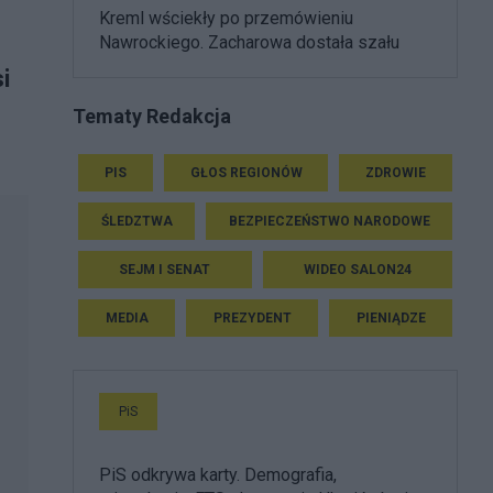
Kreml wściekły po przemówieniu
Nawrockiego. Zacharowa dostała szału
i
Tematy Redakcja
PIS
GŁOS REGIONÓW
ZDROWIE
ŚLEDZTWA
BEZPIECZEŃSTWO NARODOWE
SEJM I SENAT
WIDEO SALON24
MEDIA
PREZYDENT
PIENIĄDZE
PiS
PiS odkrywa karty. Demografia,