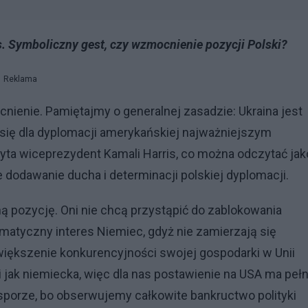
s. Symboliczny gest, czy wzmocnienie pozycji Polski?
Reklama
enie. Pamiętajmy o generalnej zasadzie: Ukraina jest
a się dla dyplomacji amerykańskiej najważniejszym
zyta wiceprezydent Kamali Harris, co można odczytać jak
 dodawanie ducha i determinacji polskiej dyplomacji.
ą pozycję. Oni nie chcą przystąpić do zablokowania
matyczny interes Niemiec, gdyż nie zamierzają się
większenie konkurencyjności swojej gospodarki w Unii
i jak niemiecka, więc dla nas postawienie na USA ma peł
 sporze, bo obserwujemy całkowite bankructwo polityki