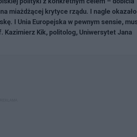
olskiej polityki z konkretnym celem – dobicia
ł na miażdżącej krytyce rządu. I nagle okazało
lskę. I Unia Europejska w pewnym sensie, mus
 Kazimierz Kik, politolog, Uniwersytet Jana