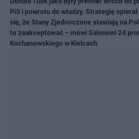
Donald Tusk jako były premier wrócił do p
PiS i powrotu do władzy. Strategię opiera
się, że Stany Zjednoczone stawiają na Po
to zaakceptować – mówi Salonowi 24 prof.
Kochanowskiego w Kielcach.