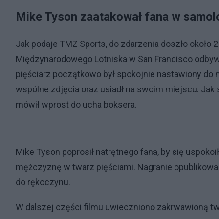
Mike Tyson zaatakował fana w samol
Jak podaje TMZ Sports, do zdarzenia doszło około 2
Międzynarodowego Lotniska w San Francisco odbywają
pięściarz początkowo był spokojnie nastawiony do n
wspólne zdjęcia oraz usiadł na swoim miejscu. Jak s
mówił wprost do ucha boksera.
Mike Tyson poprosił natrętnego fana, by się uspokoił, 
mężczyznę w twarz pięściami. Nagranie opublikowan
do rękoczynu.
W dalszej części filmu uwieczniono zakrwawioną tw