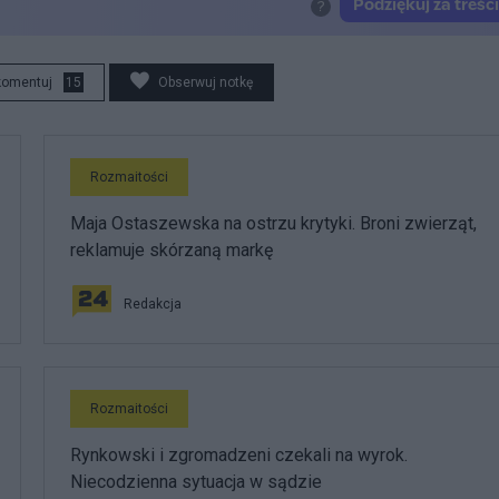
komentuj
15
Obserwuj notkę
Rozmaitości
Maja Ostaszewska na ostrzu krytyki. Broni zwierząt,
reklamuje skórzaną markę
Redakcja
Rozmaitości
Rynkowski i zgromadzeni czekali na wyrok.
Niecodzienna sytuacja w sądzie