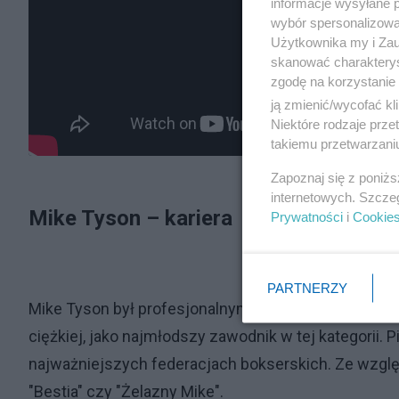
informacje wysyłane 
wybór spersonalizowan
Użytkownika my i Zau
skanować charakterys
zgodę na korzystanie 
ją zmienić/wycofać kl
Niektóre rodzaje prz
takiemu przetwarzaniu
Zapoznaj się z poniż
internetowych. Szcze
Mike Tyson – kariera
Prywatności
i
Cookie
PARTNERZY
Mike Tyson był profesjonalnym bokserem wagi ciężki
ciężkiej, jako najmłodszy zawodnik w tej kategorii.
najważniejszych federacjach bokserskich. Ze względ
"Bestia" czy "Żelazny Mike".