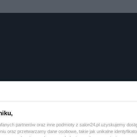
niku,
fanych partnerów oraz inne podmioty z salon24.pl uzyskujemy dost
niu oraz przetwarzamy dane osobowe, takie jak unikalne identyfikat