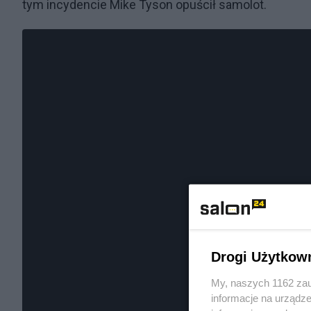
tym incydencie Mike Tyson opuścił samolot.
Drogi Użytkow
My, naszych 1162 zau
informacje na urządze