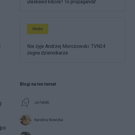
ułaskawił kibola? To propaganda"
Media
i
Nie żyje Andrzej Morozowski. TVN24
żegna dziennikarza
Blogi na ten temat
ę
Ja Falski
Karolina Nowicka
 po