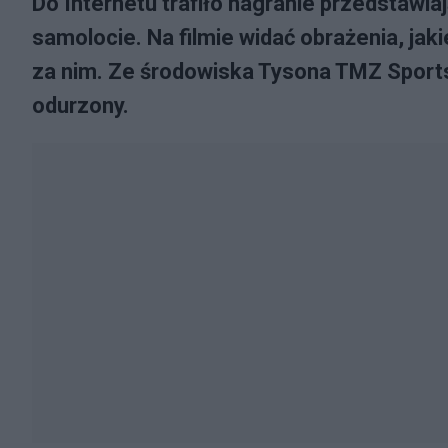
Do Internetu trafiło nagranie przedstawia
samolocie. Na filmie widać obrażenia, jaki
za nim. Ze środowiska Tysona TMZ Sport
odurzony.