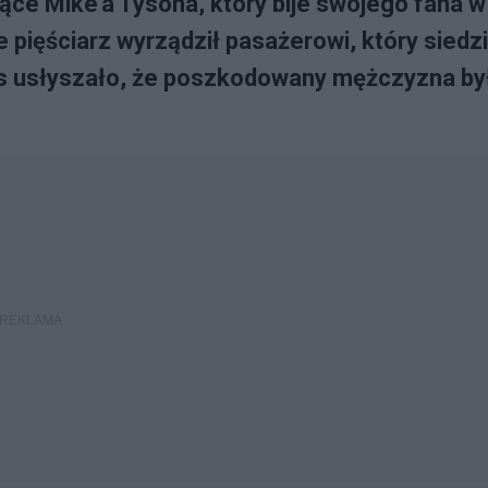
jące Mike'a Tysona, który bije swojego fana w
e pięściarz wyrządził pasażerowi, który siedzi
s usłyszało, że poszkodowany mężczyzna by