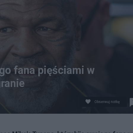
go fana pięściami w
ranie
Obserwuj notkę