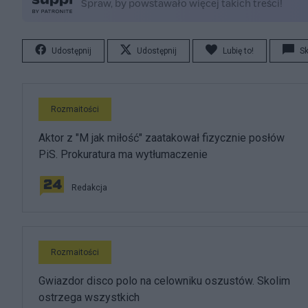
Udostępnij
Udostępnij
Lubię to!
S
Rozmaitości
Aktor z "M jak miłość" zaatakował fizycznie posłów
PiS. Prokuratura ma wytłumaczenie
Redakcja
Rozmaitości
Gwiazdor disco polo na celowniku oszustów. Skolim
ostrzega wszystkich