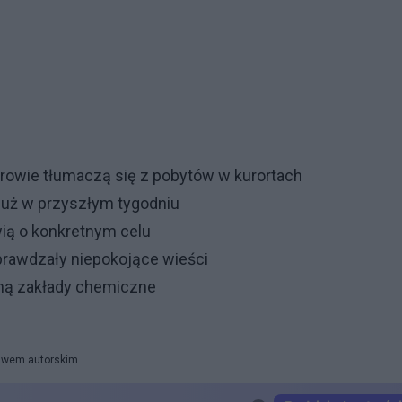
torowie tłumaczą się z pobytów w kurortach
już w przyszłym tygodniu
wią o konkretnym celu
prawdzały niepokojące wieści
oną zakłady chemiczne
rawem autorskim.