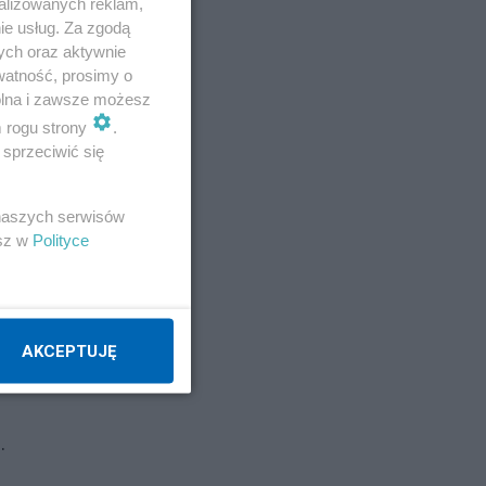
alizowanych reklam,
ie usług. Za zgodą
ych oraz aktywnie
watność, prosimy o
wolna i zawsze możesz
m rogu strony
.
sprzeciwić się
 naszych serwisów
esz w
Polityce
AKCEPTUJĘ
agi
.