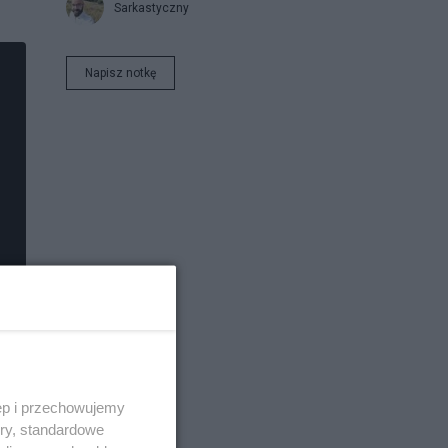
Sarkastyczny
Napisz notkę
ęp i przechowujemy
ory, standardowe