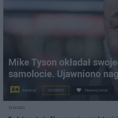
Mike Tyson okładał swoje
samolocie. Ujawniono nag
Redakcja
CELEBRYCI
Obserwuj temat
źródło: Flickr / ronwired
22.04.2022