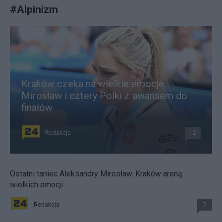
#
Alpinizm
Kraków czeka na wielkie emocje.
Mirosław i cztery Polki z awansem do
finałów
Redakcja
12
Ostatni taniec Aleksandry Mirosław. Kraków areną
wielkich emocji
Redakcja
7