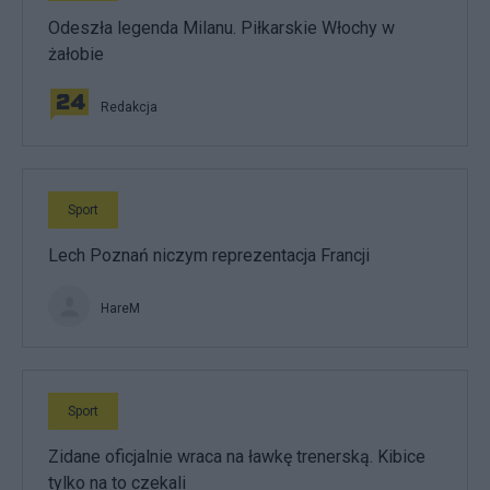
Odeszła legenda Milanu. Piłkarskie Włochy w
żałobie
Redakcja
Sport
Lech Poznań niczym reprezentacja Francji
HareM
Sport
Zidane oficjalnie wraca na ławkę trenerską. Kibice
tylko na to czekali