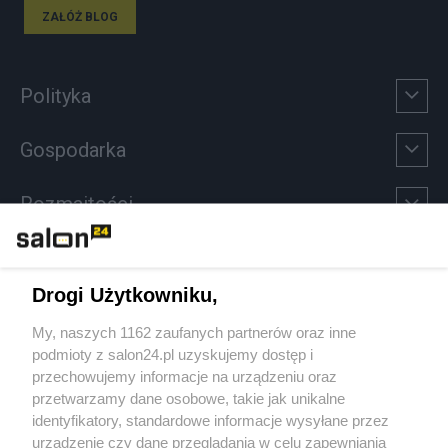
ZAŁÓŻ BLOG
Polityka
Gospodarka
Rozmaitości
Technologie
Drogi Użytkowniku,
Sport
My, naszych 1162 zaufanych partnerów oraz inne
podmioty z salon24.pl uzyskujemy dostęp i
Społeczeństwo
przechowujemy informacje na urządzeniu oraz
przetwarzamy dane osobowe, takie jak unikalne
Kultura
identyfikatory, standardowe informacje wysyłane przez
urządzenie czy dane przeglądania w celu zapewniania