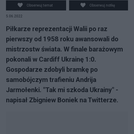
PAP/EPA/Peter Powell
Obserwuj temat
Obserwuj notkę
5.06.2022
Piłkarze reprezentacji Walii po raz
pierwszy od 1958 roku awansowali do
mistrzostw świata. W finale barażowym
pokonali w Cardiff Ukrainę 1:0.
Gospodarze zdobyli bramkę po
samobójczym trafieniu Andrija
Jarmołenki. "Tak mi szkoda Ukrainy" -
napisał Zbigniew Boniek na Twitterze.