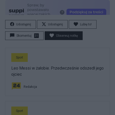
Udostępnij
Udostępnij
Lubię to!
Skomentuj
31
Obserwuj notkę
Sport
Leo Messi w żałobie. Przedwcześnie odszedł jego
ojciec
Redakcja
Sport