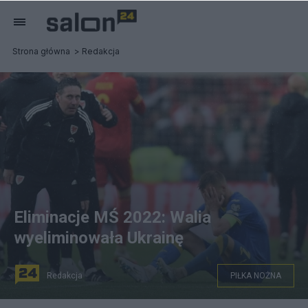
Strona główna
Redakcja
Eliminacje MŚ 2022: Walia
wyeliminowała Ukrainę
Redakcja
PIŁKA NOŻNA
Załamany Andrij Jarmołenko po meczu z Walią, fot.