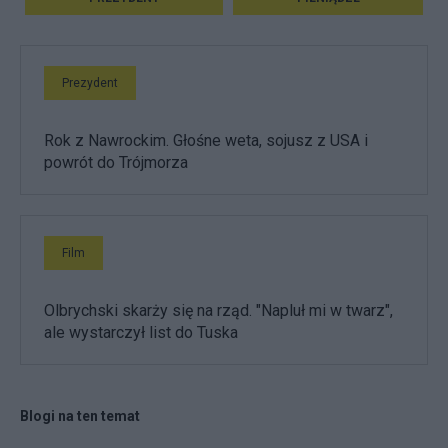
Prezydent
Rok z Nawrockim. Głośne weta, sojusz z USA i
powrót do Trójmorza
Film
Olbrychski skarży się na rząd. "Napluł mi w twarz",
ale wystarczył list do Tuska
Blogi na ten temat