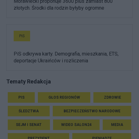
Morawiecki proponuje 3600 plus zamiast 800
złotych. Środki dla rodzin byłyby ogromne
PiS
PiS odkrywa karty. Demografia, mieszkania, ETS,
deportacje Ukraińców i rozliczenia
Tematy Redakcja
PIS
GŁOS REGIONÓW
ZDROWIE
ŚLEDZTWA
BEZPIECZEŃSTWO NARODOWE
SEJM I SENAT
WIDEO SALON24
MEDIA
PREZYDENT
PIENIĄDZE