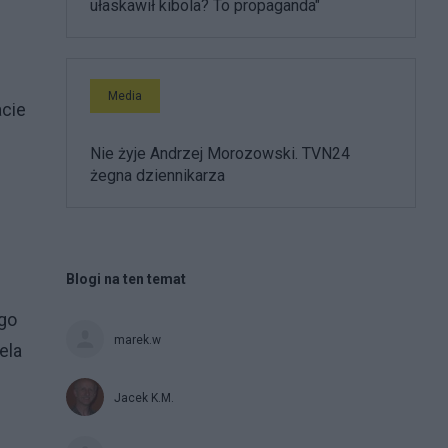
ułaskawił kibola? To propaganda"
Media
cie
Nie żyje Andrzej Morozowski. TVN24
żegna dziennikarza
Blogi na ten temat
go
marek.w
ela
Jacek K.M.