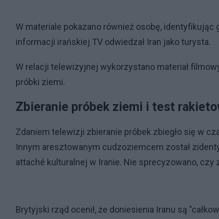
W materiale pokazano również osobę, identyfikując 
informacji irańskiej TV odwiedzał Iran jako turysta.
W relacji telewizyjnej wykorzystano materiał filmow
próbki ziemi.
Zbieranie próbek ziemi i test rakiet
Zdaniem telewizji zbieranie próbek zbiegło się w c
Innym aresztowanym cudzoziemcem został zidentyf
attaché kulturalnej w Iranie. Nie sprecyzowano, czy
Brytyjski rząd ocenił, że doniesienia Iranu są "całko