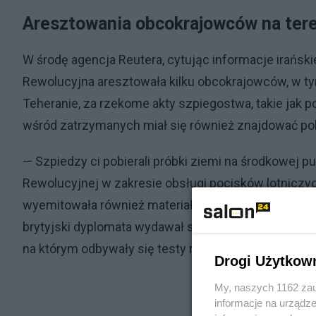
Aresztowania obcokrajowców na tere
W środę agencja Reutera, cytując informacje irańskie
Rewolucyjna aresztowała kilku obcokrajowców, w tym 
Teheranie, za rzekome akty szpiegostwa, takie jak p
wśród zatrzymanych miał się również znajdować pol
— Szpiedzy ci pobierali próbki ziemi na środkowej pu
Rewolucyjnej w zakresie obsługi pocisków lotniczyc
wyemitowała również materiał filmowy pokazujący Gi
brytyjski dyplomata wydawał się pobierać próbki ziem
na którym odbywały się testy rakietowe.
Drogi Użytkow
My, naszych 1162 zau
informacje na urządze