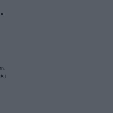
ług
an.
iej