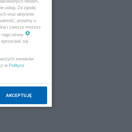
alizowanych reklam,
ie usług. Za zgodą
ych oraz aktywnie
watność, prosimy o
wolna i zawsze możesz
m rogu strony
.
sprzeciwić się
 naszych serwisów
esz w
Polityce
AKCEPTUJĘ