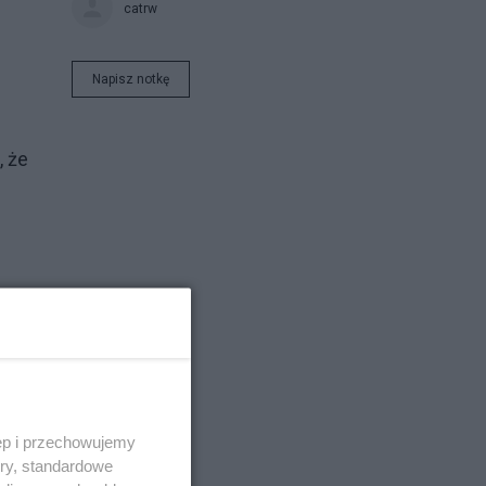
catrw
Napisz notkę
, że
ie
u,
ęp i przechowujemy
ory, standardowe