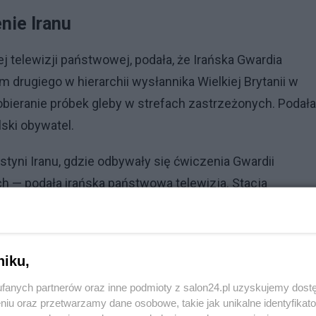
nie Iranu
j telewizji państwowej, podała, że Irańska Gwardia
drugiego w hierarchii wysłannika Wielkiej Brytanii w
obieranie próbek gleby w strefach zastrzeżonych. Podała
ski obywatel.
styni Iranu, gdzie odbywały się ćwiczenia Gwardii
h — podała irańska państwowa telewizja. Stacja
lesa Whitakera wraz z rodziną w centralnym Iranie, gdz
i. Jak poinformowała telewizja, było to w pobliżu obszar
niku,
fanych partnerów oraz inne podmioty z salon24.pl uzyskujemy dost
niu oraz przetwarzamy dane osobowe, takie jak unikalne identyfikat