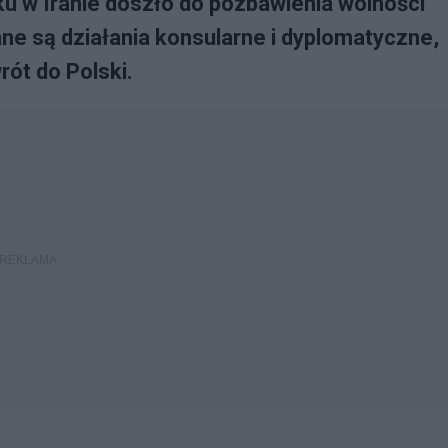
u w Iranie doszło do pozbawienia wolności
e są działania konsularne i dyplomatyczne,
rót do Polski.