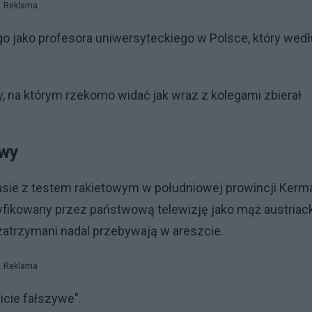
Reklama
go jako profesora uniwersyteckiego w Polsce, który wed
y, na którym rzekomo widać jak wraz z kolegami zbierał
owy
zasie z testem rakietowym w południowej prowincji Kerm
ikowany przez państwową telewizję jako mąż austriack
 zatrzymani nadal przebywają w areszcie.
Reklama
wicie fałszywe".