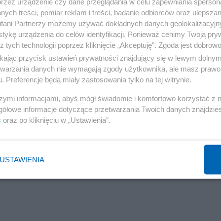
przez urządzenie czy dane przeglądania w celu zapewniania sperson
ych treści, pomiar reklam i treści, badanie odbiorców oraz ulepszan
fani Partnerzy możemy używać dokładnych danych geolokalizacyjn
tykę urządzenia do celów identyfikacji. Ponieważ cenimy Twoją pry
z tych technologii poprzez kliknięcie „Akceptuję”. Zgoda jest dobro
ikając przycisk ustawień prywatności znajdujący się w lewym dolny
etwarzania danych nie wymagają zgody użytkownika, ale masz prawo 
. Preferencje będą miały zastosowania tylko na tej witrynie.
szymi informacjami, abyś mógł świadomie i komfortowo korzystać z
gółowe informacje dotyczące przetwarzania Twoich danych znajdzi
s
oraz po kliknięciu w „Ustawienia”.
USTAWIENIA