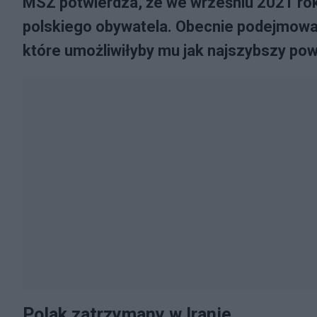
MSZ potwierdza, że we wrześniu 2021 rok
polskiego obywatela. Obecnie podejmowan
które umożliwiłyby mu jak najszybszy pow
Polak zatrzymany w Iranie