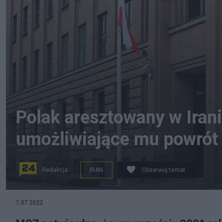
Polak aresztowany w Irani
umożliwiające mu powrót 
Redakcja
IRAN
Obserwuj temat
Ministerstwo Spraw Zagranicznych potwierdziło infor
7.07.2022
polskiego obywatela. Resort działa nad umożliwieniem 
Plewnia)