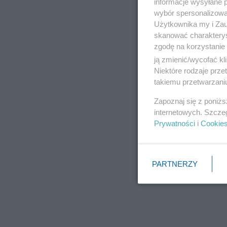
informacje wysyłane 
wybór spersonalizowan
Użytkownika my i Zau
skanować charakterys
zgodę na korzystanie 
ją zmienić/wycofać kl
Niektóre rodzaje prz
takiemu przetwarzaniu
Zapoznaj się z poniż
internetowych. Szcze
Prywatności
i
Cookie
PARTNERZY