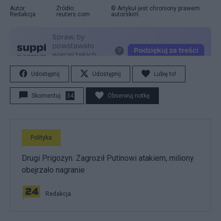
Autor:
Źródło:
© Artykuł jest chroniony prawem
Redakcja
reuters.com
autorskim.
Udostępnij
Udostępnij
Lubię to!
Skomentuj
34
Obserwuj notkę
Polityka
Drugi Prigożyn. Zagroził Putinowi atakiem, miliony
obejrzało nagranie
Redakcja