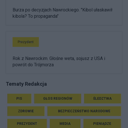
Burza po decyzjach Nawrockiego. "Kibol ułaskawił
kibola? To propaganda"
Prezydent
Rok z Nawrockim. Głośne weta, sojusz z USA i
powrót do Trójmorza
Tematy Redakcja
PIS
GŁOS REGIONÓW
ŚLEDZTWA
ZDROWIE
BEZPIECZEŃSTWO NARODOWE
PREZYDENT
MEDIA
PIENIĄDZE