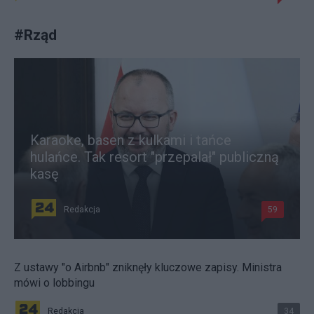
#
Rząd
Karaoke, basen z kulkami i tańce
hulańce. Tak resort "przepalał" publiczną
kasę
Redakcja
59
Z ustawy "o Airbnb" zniknęły kluczowe zapisy. Ministra
mówi o lobbingu
Redakcja
34