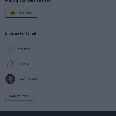
Piszą na ten temat
Rafał Woś
Blogi na ten temat
marek.w
Ja Falski
Układ Otwarty
Napisz notkę