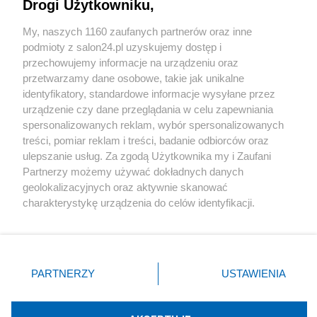
Drogi Użytkowniku,
Sport
My, naszych 1160 zaufanych partnerów oraz inne
podmioty z salon24.pl uzyskujemy dostęp i
Społeczeństwo
przechowujemy informacje na urządzeniu oraz
przetwarzamy dane osobowe, takie jak unikalne
Kultura
identyfikatory, standardowe informacje wysyłane przez
urządzenie czy dane przeglądania w celu zapewniania
spersonalizowanych reklam, wybór spersonalizowanych
treści, pomiar reklam i treści, badanie odbiorców oraz
ulepszanie usług. Za zgodą Użytkownika my i Zaufani
X
Facebook
Instagram
Youtube
Partnerzy możemy używać dokładnych danych
geolokalizacyjnych oraz aktywnie skanować
charakterystykę urządzenia do celów identyfikacji.
Web Content Media sp. z o. o. © 2022
Ponieważ cenimy Twoją prywatność, prosimy o zgodę na
korzystanie z tych technologii poprzez kliknięcie
„Akceptuję”. Zgoda jest dobrowolna i zawsze możesz ją
Pomoc
O nas
Praca
Reklama
Kontakt
zmienić/wycofać klikając przycisk ustawień prywatności
PARTNERZY
USTAWIENIA
znajdujący się w lewym dolnym rogu strony
. Niektóre
rodzaje przetwarzania danych nie wymagają zgody
użytkownika, ale masz prawo sprzeciwić się takiemu