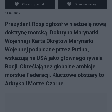
doktrynę morską. Fot. PAP/EPA/ANATOLY MALTSEV
Obserwuj temat
Obserwuj notkę
31.07.2022
Prezydent Rosji ogłosił w niedzielę nową
doktrynę morską. Doktryna Marynarki
Wojennej i Karta Okrętów Marynarki
Wojennej podpisane przez Putina,
wskazują na USA jako głównego rywala
Rosji. Określają też globalne ambicje
morskie Federacji. Kluczowe obszary to
Arktyka i Morze Czarne.