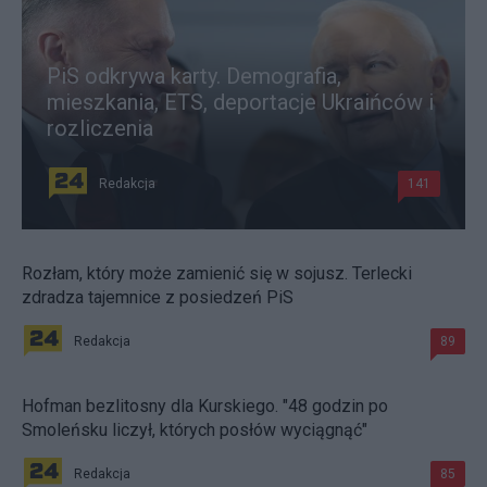
PiS odkrywa karty. Demografia,
mieszkania, ETS, deportacje Ukraińców i
rozliczenia
Redakcja
141
Rozłam, który może zamienić się w sojusz. Terlecki
zdradza tajemnice z posiedzeń PiS
Redakcja
89
Hofman bezlitosny dla Kurskiego. "48 godzin po
Smoleńsku liczył, których posłów wyciągnąć"
Redakcja
85