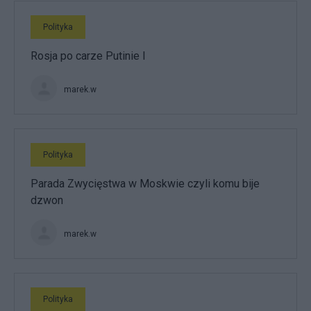
Polityka
Rosja po carze Putinie I
marek.w
Polityka
Parada Zwycięstwa w Moskwie czyli komu bije
dzwon
marek.w
Polityka