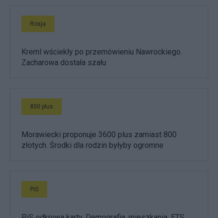
Rosja
Kreml wściekły po przemówieniu Nawrockiego.
Zacharowa dostała szału
800 plus
Morawiecki proponuje 3600 plus zamiast 800
złotych. Środki dla rodzin byłyby ogromne
PiS
PiS odkrywa karty. Demografia, mieszkania, ETS,