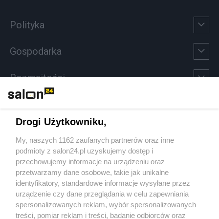
Polityka
Gospodarka
Rozmaitości
Technologie
Drogi Użytkowniku,
Sport
My, naszych 1162 zaufanych partnerów oraz inne
podmioty z salon24.pl uzyskujemy dostęp i
Społeczeństwo
przechowujemy informacje na urządzeniu oraz
przetwarzamy dane osobowe, takie jak unikalne
Kultura
identyfikatory, standardowe informacje wysyłane przez
urządzenie czy dane przeglądania w celu zapewniania
spersonalizowanych reklam, wybór spersonalizowanych
treści, pomiar reklam i treści, badanie odbiorców oraz