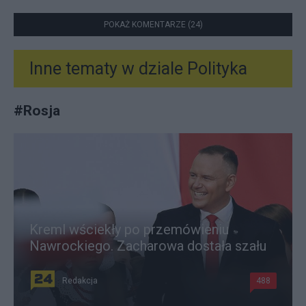
POKAŻ KOMENTARZE (24)
Inne tematy w dziale
Polityka
#
Rosja
Kreml wściekły po przemówieniu
Nawrockiego. Zacharowa dostała szału
Redakcja
488