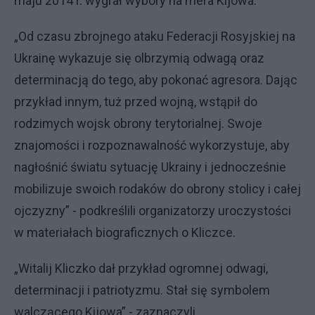
maju 2014 r. wygrał wybory na mera Kijowa.
„Od czasu zbrojnego ataku Federacji Rosyjskiej na
Ukrainę wykazuje się olbrzymią odwagą oraz
determinacją do tego, aby pokonać agresora. Dając
przykład innym, tuż przed wojną, wstąpił do
rodzimych wojsk obrony terytorialnej. Swoje
znajomości i rozpoznawalność wykorzystuje, aby
nagłośnić światu sytuację Ukrainy i jednocześnie
mobilizuje swoich rodaków do obrony stolicy i całej
ojczyzny” - podkreślili organizatorzy uroczystości
w materiałach biograficznych o Kliczce.
„Witalij Kliczko dał przykład ogromnej odwagi,
determinacji i patriotyzmu. Stał się symbolem
walczącego Kijowa” - zaznaczyli.