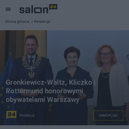
Strona główna
Redakcja
Gronkiewicz-Waltz, Kliczko i
Rottermund honorowymi
obywatelami Warszawy
Redakcja
SAMORZĄD
Prezydent Warszawy Rafał Trzaskowski (L) i była