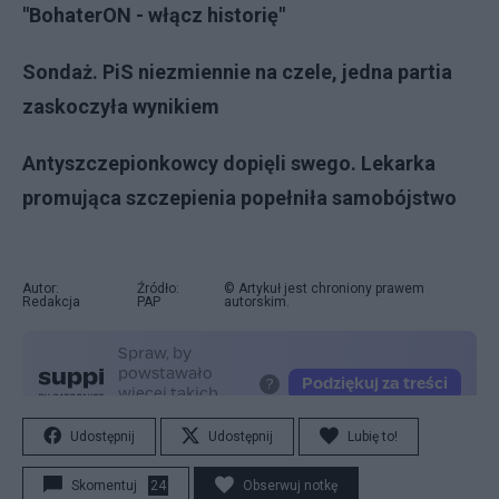
"BohaterON - włącz historię"
Sondaż. PiS niezmiennie na czele, jedna partia
zaskoczyła wynikiem
Antyszczepionkowcy dopięli swego. Lekarka
promująca szczepienia popełniła samobójstwo
Autor:
Źródło:
© Artykuł jest chroniony prawem
Redakcja
PAP
autorskim.
Udostępnij
Udostępnij
Lubię to!
Skomentuj
24
Obserwuj notkę