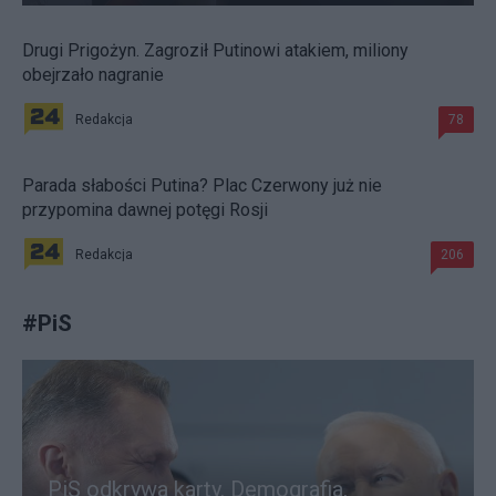
Drugi Prigożyn. Zagroził Putinowi atakiem, miliony
obejrzało nagranie
Redakcja
78
Parada słabości Putina? Plac Czerwony już nie
przypomina dawnej potęgi Rosji
Redakcja
206
#
PiS
PiS odkrywa karty. Demografia,