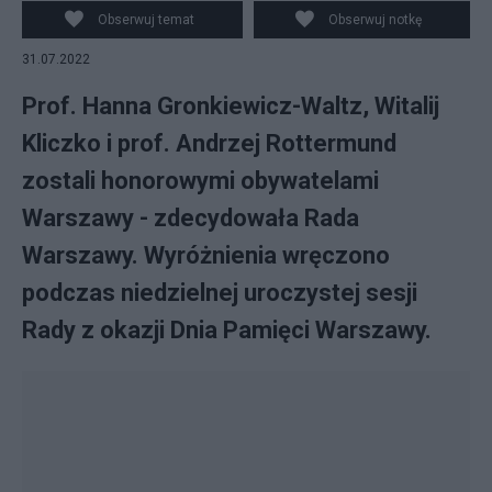
prezydent Warszawy Hanna Gronkiewicz-Waltz (C). Fot.
Obserwuj temat
Obserwuj notkę
PAP/Radek Pietruszka
31.07.2022
Prof. Hanna Gronkiewicz-Waltz, Witalij
Kliczko i prof. Andrzej Rottermund
zostali honorowymi obywatelami
Warszawy - zdecydowała Rada
Warszawy. Wyróżnienia wręczono
podczas niedzielnej uroczystej sesji
Rady z okazji Dnia Pamięci Warszawy.