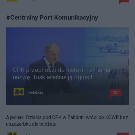
#
Centralny Port Komunikacyjny
CPK przechodzi do historii i zmienia
nazwę. Tusk właśnie ją ogłosił
Redakcja
324
A jednak. Działka pod CPK w Zabłotni wróci do KOWR bez
uszczerbku dla budżetu