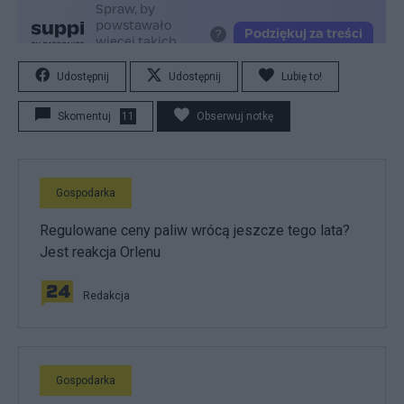
Udostępnij
Udostępnij
Lubię to!
Skomentuj
11
Obserwuj notkę
Gospodarka
Regulowane ceny paliw wrócą jeszcze tego lata?
Jest reakcja Orlenu
Redakcja
Gospodarka