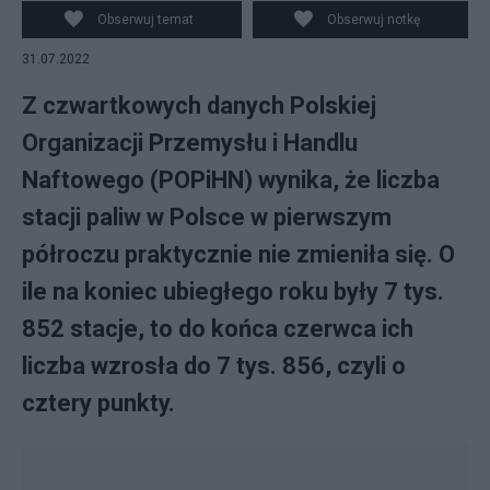
praktycznie nie zmieniła się. Źródło:
Obserwuj temat
Obserwuj notkę
commons.wikimedia.org
31.07.2022
Z czwartkowych danych Polskiej
Organizacji Przemysłu i Handlu
Naftowego (POPiHN) wynika, że liczba
stacji paliw w Polsce w pierwszym
półroczu praktycznie nie zmieniła się. O
ile na koniec ubiegłego roku były 7 tys.
852 stacje, to do końca czerwca ich
liczba wzrosła do 7 tys. 856, czyli o
cztery punkty.