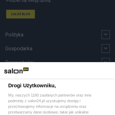
Podziel się swoją opinią
ZAŁÓŻ BLOG
Polityka
Gospodarka
Rozmaitości
Technologie
Drogi Użytkowniku,
Sport
My, naszych 1160 zaufanych partnerów oraz inne
podmioty z salon24.pl uzyskujemy dostęp i
Społeczeństwo
przechowujemy informacje na urządzeniu oraz
przetwarzamy dane osobowe, takie jak unikalne