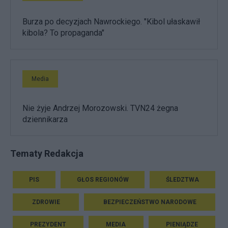
Burza po decyzjach Nawrockiego. "Kibol ułaskawił
kibola? To propaganda"
Media
Nie żyje Andrzej Morozowski. TVN24 żegna
dziennikarza
Tematy Redakcja
PIS
GŁOS REGIONÓW
ŚLEDZTWA
ZDROWIE
BEZPIECZEŃSTWO NARODOWE
PREZYDENT
MEDIA
PIENIĄDZE