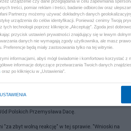
przez urządzenie czy dane przeglądania w celu zapewniania sperson
ych treści, pomiar reklam i treści, badanie odbiorców oraz ulepszan
fani Partnerzy możemy używać dokładnych danych geolokalizacyjn
tykę urządzenia do celów identyfikacji. Ponieważ cenimy Twoją pry
z tych technologii poprzez kliknięcie „Akceptuję”. Zgoda jest dobro
ikając przycisk ustawień prywatności znajdujący się w lewym dolny
Ochrony Środowiska zalecił jedynie inspektorom z
etwarzania danych nie wymagają zgody użytkownika, ale masz prawo 
. Preferencje będą miały zastosowania tylko na tej witrynie.
rem. Nie wiadomo jednak, czy główny inspektor od razu
szymi informacjami, abyś mógł świadomie i komfortowo korzystać z
gółowe informacje dotyczące przetwarzania Twoich danych znajdzi
s
oraz po kliknięciu w „Ustawienia”.
ny Środowiska
Reklama
USTAWIENIA
usz Morawiecki zdymisjonował Głównego Inspektora
Wód Polskich Przemysława Dacę.
"za zbyt wolną reakcję" w tej sprawie. "Wnioski na