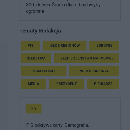
800 złotych. Środki dla rodzin byłyby
ogromne
Tematy Redakcja
PIS
GŁOS REGIONÓW
ZDROWIE
ŚLEDZTWA
BEZPIECZEŃSTWO NARODOWE
SEJM I SENAT
WIDEO SALON24
MEDIA
PREZYDENT
PIENIĄDZE
PiS
PiS odkrywa karty. Demografia,