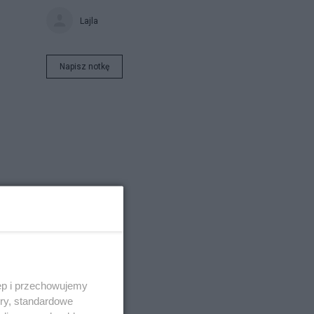
Lajla
Napisz notkę
ęp i przechowujemy
ory, standardowe