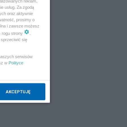
alizowanych reklam,
ie usług. Za zgodą
ych oraz aktywnie
watność, prosimy o
wolna i zawsze możesz
m rogu strony
.
sprzeciwić się
 naszych serwisów
esz w
Polityce
AKCEPTUJĘ