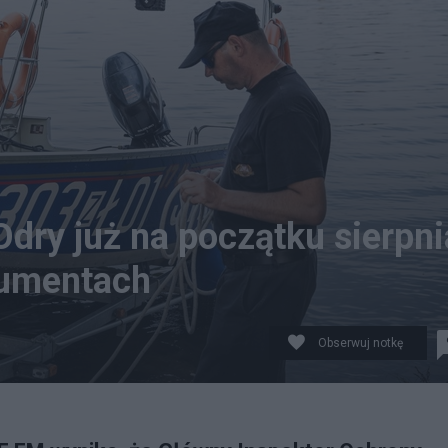
Odry już na początku sierpni
kumentach
Obserwuj notkę
iu Odry już na początku sierpnia. Źródło: PAP/Jerzy