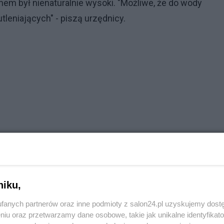
em był nienaturalnie wysoki. "Możliwe, że do wody
tleniających" - piszą urzędnicy.
niku,
fanych partnerów oraz inne podmioty z salon24.pl uzyskujemy dost
niu oraz przetwarzamy dane osobowe, takie jak unikalne identyfikat