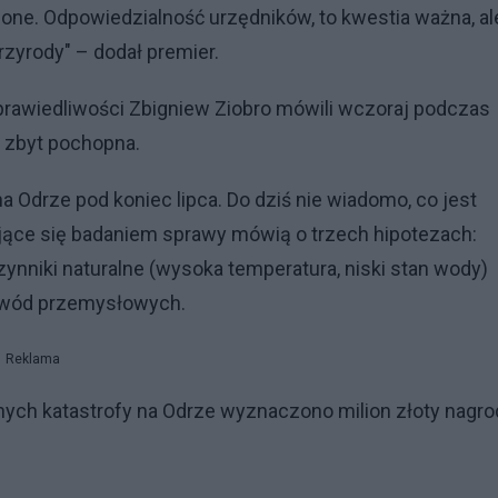
one. Odpowiedzialność urzędników, to kwestia ważna, al
przyrody" – dodał premier.
prawiedliwości Zbigniew Ziobro mówili wczoraj podczas
a zbyt pochopna.
 Odrze pod koniec lipca. Do dziś nie wiadomo, co jest
ujące się badaniem sprawy mówią o trzech hipotezach:
zynniki naturalne (wysoka temperatura, niski stan wody)
ci wód przemysłowych.
Reklama
nych katastrofy na Odrze wyznaczono milion złoty nagro