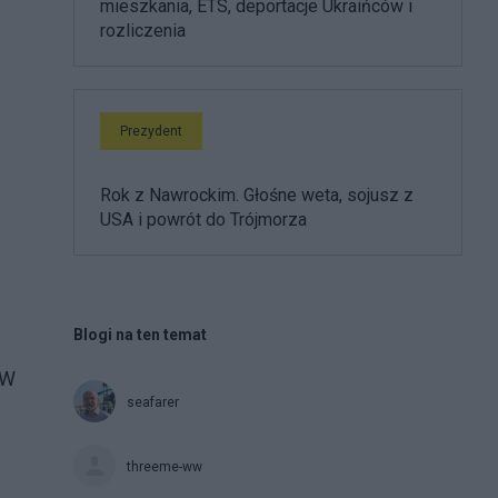
mieszkania, ETS, deportacje Ukraińców i
rozliczenia
Prezydent
Rok z Nawrockim. Głośne weta, sojusz z
USA i powrót do Trójmorza
Blogi na ten temat
 W
seafarer
threeme-ww