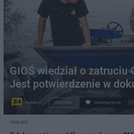
GIOŚ wiedział o zatruciu 
Jest potwierdzenie w do
Redakcja
EKOLOGIA
Obserwuj temat
Główny Inspektor Ochrony Środowiska wiedział o zatruc
18.08.2022
Muszyński