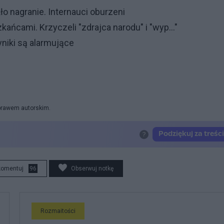
ło nagranie. Internauci oburzeni
ńcami. Krzyczeli "zdrajca narodu" i "wyp..."
yniki są alarmujące
 prawem autorskim.
komentuj
96
Obserwuj notkę
Rozmaitości