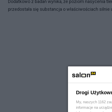
Dodatkowo z badań wynika, że poziom nasycenia tlen
przedostała się substancja o właściwościach silnie u
Drogi Użytkow
My, naszych 1162 zau
informacje na urządze