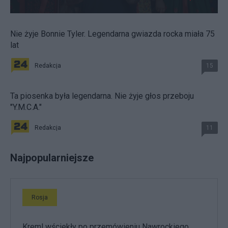
Nie żyje Bonnie Tyler. Legendarna gwiazda rocka miała 75
lat
Redakcja
15
Ta piosenka była legendarna. Nie żyje głos przeboju
"Y.M.C.A."
Redakcja
11
Najpopularniejsze
Rosja
Kreml wściekły po przemówieniu Nawrockiego.