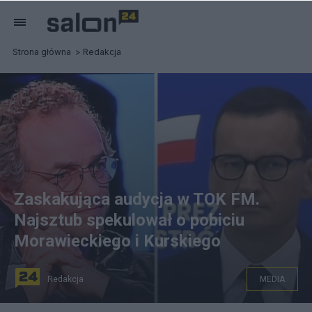
Strona główna
Redakcja
Zaskakująca audycja w TOK FM.
Najsztub spekulował o pobiciu
Morawieckiego i Kurskiego
Redakcja
MEDIA
Piotr Najsztub w swojej audycji w radio TOK FM