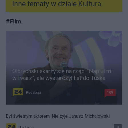
Inne tematy w dziale
Kultura
#
Film
Olbrychski skarży się na rząd. "Napluł mi
w twarz", ale wystarczył list do Tuska
Redakcja
109
Był świetnym aktorem. Nie żyje Janusz Michałowski
Redakcja
8