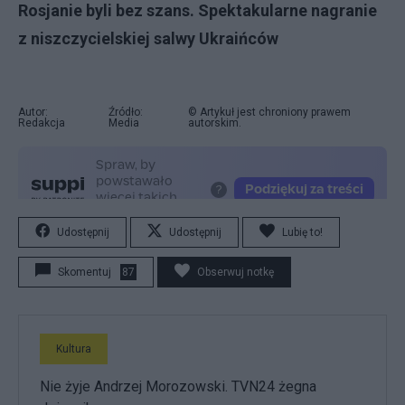
Rosjanie byli bez szans. Spektakularne nagranie
z niszczycielskiej salwy Ukraińców
Autor:
Źródło:
© Artykuł jest chroniony prawem
Redakcja
Media
autorskim.
Udostępnij
Udostępnij
Lubię to!
Skomentuj
87
Obserwuj notkę
Kultura
Nie żyje Andrzej Morozowski. TVN24 żegna