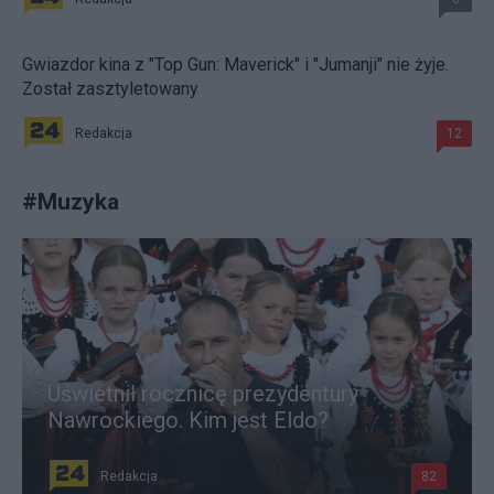
Gwiazdor kina z "Top Gun: Maverick" i "Jumanji" nie żyje.
Został zasztyletowany
Redakcja
12
#
Muzyka
Uświetnił rocznicę prezydentury
Nawrockiego. Kim jest Eldo?
Redakcja
82