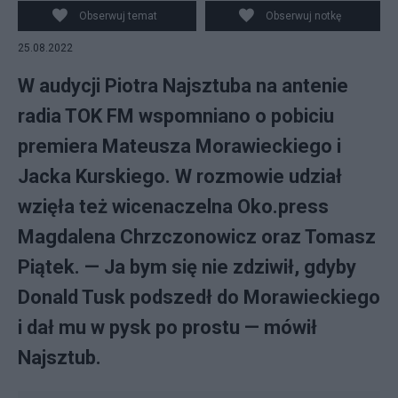
wspominał m. in. o pobiciu premiera Mateusza
Obserwuj temat
Obserwuj notkę
Morawieckiego. (fot. Twitter)
25.08.2022
W audycji Piotra Najsztuba na antenie
radia TOK FM wspomniano o pobiciu
premiera Mateusza Morawieckiego i
Jacka Kurskiego. W rozmowie udział
wzięła też wicenaczelna Oko.press
Magdalena Chrzczonowicz oraz Tomasz
Piątek. — Ja bym się nie zdziwił, gdyby
Donald Tusk podszedł do Morawieckiego
i dał mu w pysk po prostu — mówił
Najsztub.