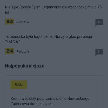
Nie żyje Bonnie Tyler. Legendarna gwiazda rocka miała 75
lat
Redakcja
15
Ta piosenka była legendarna. Nie żyje głos przeboju
"Y.M.C.A."
Redakcja
11
Najpopularniejsze
Rosja
Kreml wściekły po przemówieniu Nawrockiego.
Zacharowa dostała szału