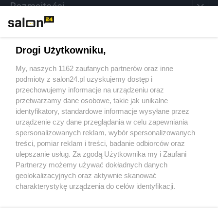
Rozmaitości
Technologie
Drogi Użytkowniku,
Sport
My, naszych 1162 zaufanych partnerów oraz inne
podmioty z salon24.pl uzyskujemy dostęp i
Społeczeństwo
przechowujemy informacje na urządzeniu oraz
przetwarzamy dane osobowe, takie jak unikalne
Kultura
identyfikatory, standardowe informacje wysyłane przez
urządzenie czy dane przeglądania w celu zapewniania
spersonalizowanych reklam, wybór spersonalizowanych
treści, pomiar reklam i treści, badanie odbiorców oraz
ulepszanie usług. Za zgodą Użytkownika my i Zaufani
X
Facebook
Instagram
Youtube
Partnerzy możemy używać dokładnych danych
geolokalizacyjnych oraz aktywnie skanować
charakterystykę urządzenia do celów identyfikacji.
Web Content Media sp. z o. o. © 2022
Ponieważ cenimy Twoją prywatność, prosimy o zgodę na
korzystanie z tych technologii poprzez kliknięcie