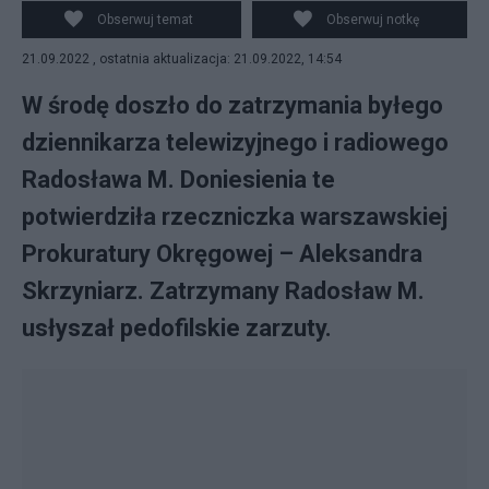
Warszawie potwierdza doniesienia o zatrzymaniu
Obserwuj temat
Obserwuj notkę
znanego dziennikarza. (fot. Flickr)
21.09.2022 , ostatnia aktualizacja: 21.09.2022, 14:54
W środę doszło do zatrzymania byłego
dziennikarza telewizyjnego i radiowego
Radosława M. Doniesienia te
potwierdziła rzeczniczka warszawskiej
Prokuratury Okręgowej – Aleksandra
Skrzyniarz. Zatrzymany Radosław M.
usłyszał pedofilskie zarzuty.