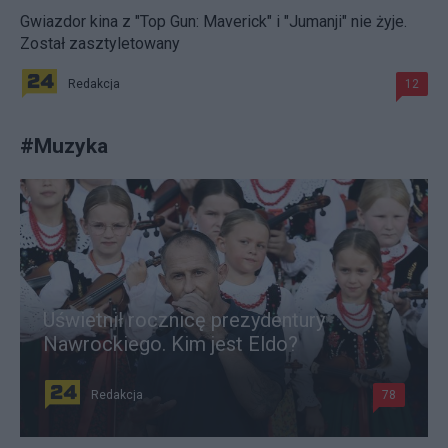
Gwiazdor kina z "Top Gun: Maverick" i "Jumanji" nie żyje.
Został zasztyletowany
Redakcja
12
#
Muzyka
Uświetnił rocznicę prezydentury
Nawrockiego. Kim jest Eldo?
Redakcja
78