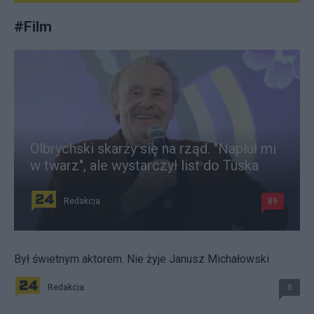
#
Film
Olbrychski skarży się na rząd. "Napluł mi
w twarz", ale wystarczył list do Tuska
Redakcja
89
Był świetnym aktorem. Nie żyje Janusz Michałowski
Redakcja
8