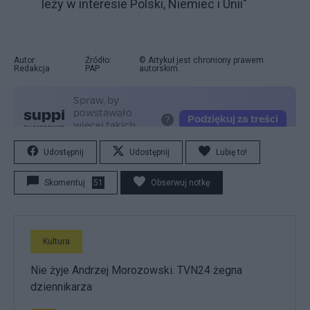
leży w interesie Polski, Niemiec i Unii"
Autor:
Źródło:
© Artykuł jest chroniony prawem
Redakcja
PAP
autorskim.
Udostępnij
Udostępnij
Lubię to!
Skomentuj
51
Obserwuj notkę
Kultura
Nie żyje Andrzej Morozowski. TVN24 żegna
dziennikarza