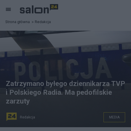
Strona główna
Redakcja
Zatrzymano byłego dziennikarza TVP
i Polskiego Radia. Ma pedofilskie
zarzuty
Redakcja
MEDIA
Radosław M. zatrzymany. Prokuratura Okręgowa w