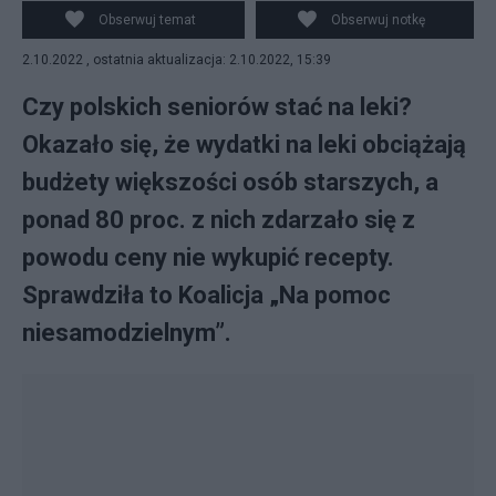
obciążają ich domowy budżet. Zdjęcie ilustracyjne. Fot.
Obserwuj temat
Obserwuj notkę
Pixabay
2.10.2022 , ostatnia aktualizacja: 2.10.2022, 15:39
Czy polskich seniorów stać na leki?
Okazało się, że wydatki na leki obciążają
budżety większości osób starszych, a
ponad 80 proc. z nich zdarzało się z
powodu ceny nie wykupić recepty.
Sprawdziła to Koalicja „Na pomoc
niesamodzielnym”.