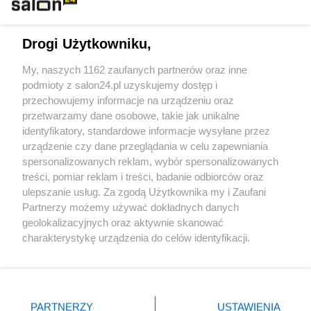
Technologie
Drogi Użytkowniku,
Sport
My, naszych 1162 zaufanych partnerów oraz inne
podmioty z salon24.pl uzyskujemy dostęp i
Społeczeństwo
przechowujemy informacje na urządzeniu oraz
przetwarzamy dane osobowe, takie jak unikalne
Kultura
identyfikatory, standardowe informacje wysyłane przez
urządzenie czy dane przeglądania w celu zapewniania
spersonalizowanych reklam, wybór spersonalizowanych
treści, pomiar reklam i treści, badanie odbiorców oraz
ulepszanie usług. Za zgodą Użytkownika my i Zaufani
X
Facebook
Instagram
Youtube
Partnerzy możemy używać dokładnych danych
geolokalizacyjnych oraz aktywnie skanować
charakterystykę urządzenia do celów identyfikacji.
Web Content Media sp. z o. o. © 2022
Ponieważ cenimy Twoją prywatność, prosimy o zgodę na
korzystanie z tych technologii poprzez kliknięcie
„Akceptuję”. Zgoda jest dobrowolna i zawsze możesz ją
Pomoc
O nas
Praca
Reklama
Kontakt
zmienić/wycofać klikając przycisk ustawień prywatności
PARTNERZY
USTAWIENIA