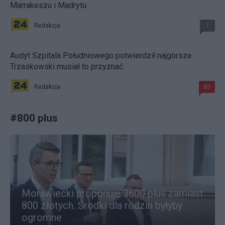
Marrakeszu i Madrytu
Redakcja
1
Audyt Szpitala Południowego potwierdził najgorsze.
Trzaskowski musiał to przyznać
Redakcja
80
#
800 plus
Morawiecki proponuje 3600 plus zamiast
800 złotych. Środki dla rodzin byłyby
ogromne