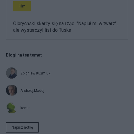
Film
Olbrychski skarży się na rząd. "Napluł mi w twarz",
ale wystarczył list do Tuska
Blogi na ten temat
Zbigniew Kuźmiuk
Andrzej.Madej
kemir
Napisz notkę