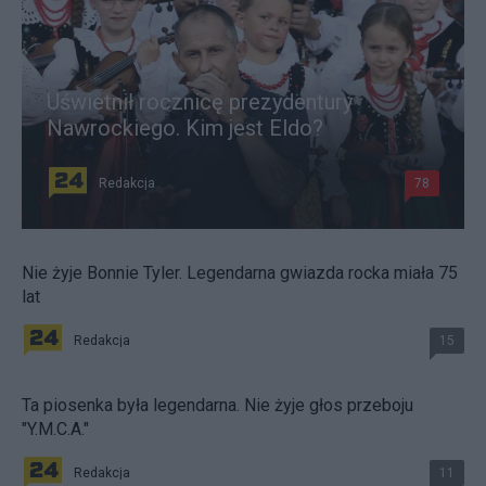
Uświetnił rocznicę prezydentury
Nawrockiego. Kim jest Eldo?
Redakcja
78
Nie żyje Bonnie Tyler. Legendarna gwiazda rocka miała 75
lat
Redakcja
15
Ta piosenka była legendarna. Nie żyje głos przeboju
"Y.M.C.A."
Redakcja
11