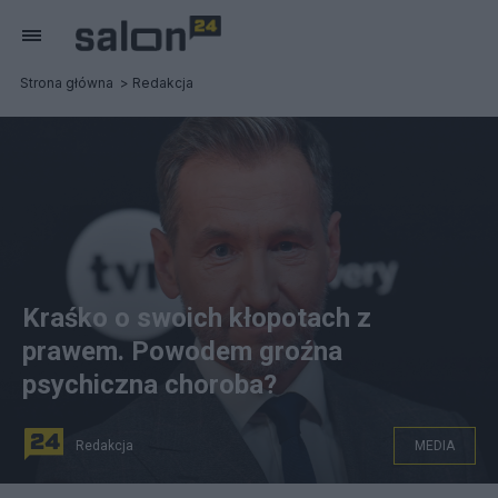
Strona główna
Redakcja
Kraśko o swoich kłopotach z
prawem. Powodem groźna
psychiczna choroba?
Redakcja
MEDIA
Piotr Kraśko podczas sobotniego wydania "Dzień dobry