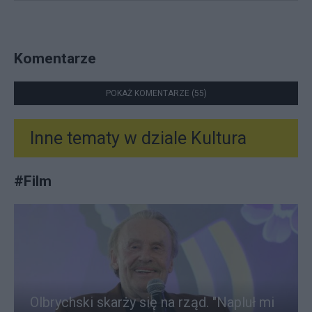
Komentarze
POKAŻ KOMENTARZE (55)
Inne tematy w dziale
Kultura
#
Film
Olbrychski skarży się na rząd. "Napluł mi