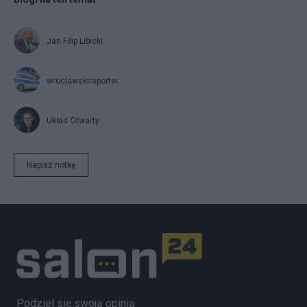
Jan Filip Libicki
wroclawskireporter
Układ Otwarty
Napisz notkę
Podziel się swoją opinią