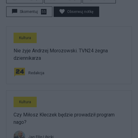
Skomentuj
55
Obserwuj notkę
Kultura
Nie żyje Andrzej Morozowski. TVN24 żegna
dziennikarza
Redakcja
Kultura
Czy Miłosz Kłeczek będzie prowadził program
nago?
Jan Filip Libicki