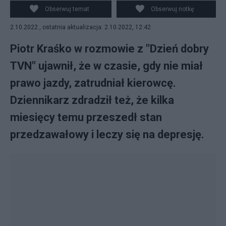
TVN" przyznał się m. in. do swoich problemów z
Obserwuj temat
Obserwuj notkę
depresją. Odniósł się też do jego problemów
2.10.2022 , ostatnia aktualizacja: 2.10.2022, 12:42
podatkowych, o których głośno było w czerwcu
bieżącego roku. (fot. PAP)
Piotr Kraśko w rozmowie z "Dzień dobry
TVN" ujawnił, że w czasie, gdy nie miał
prawo jazdy, zatrudniał kierowcę.
Dziennikarz zdradził też, że kilka
miesięcy temu przeszedł stan
przedzawałowy i leczy się na depresję.