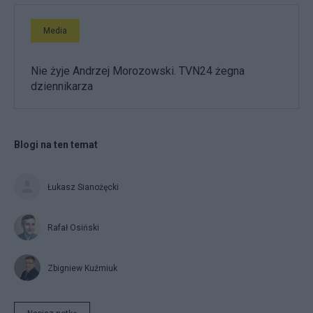
Media
Nie żyje Andrzej Morozowski. TVN24 żegna
dziennikarza
Blogi na ten temat
Łukasz Sianożęcki
Rafał Osiński
Zbigniew Kuźmiuk