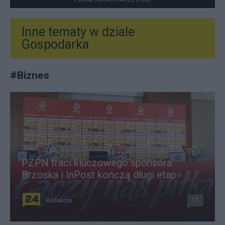
Inne tematy w dziale
Gospodarka
#
Biznes
PZPN traci kluczowego sponsora.
Brzoska i InPost kończą długi etap
Redakcja
17