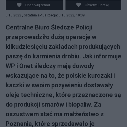
zabezpieczyło próbki pasz, z których wynika, że
Obserwuj temat
Obserwuj notkę
dodawano do nich olej techniczny. Winna oszustw para
3.10.2022 , ostatnia aktualizacja: 3.10.2022, 10:09
została zatrzymana. (zdjęcie ilustracyjne/Wikipedia)
Centralne Biuro Śledcze Policji
przeprowadziło dużą operację w
kilkudziesięciu zakładach produkujących
paszę do karmienia drobiu. Jak informuje
WP i Onet śledczy mają dowody
wskazujące na to, że polskie kurczaki i
kaczki w swoim pożywieniu dostawały
oleje techniczne, które przeznaczone są
do produkcji smarów i biopaliw. Za
oszustwem stać ma małżeństwo z
Poznania, które sprzedawało je