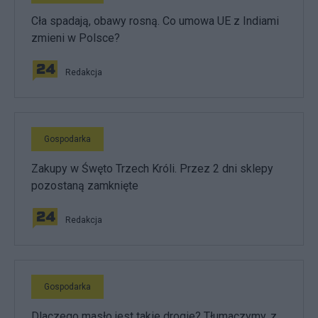
Cła spadają, obawy rosną. Co umowa UE z Indiami
zmieni w Polsce?
Redakcja
Gospodarka
Zakupy w Śwęto Trzech Króli. Przez 2 dni sklepy
pozostaną zamknięte
Redakcja
Gospodarka
Dlaczego masło jest takie drogie? Tłumaczymy, z