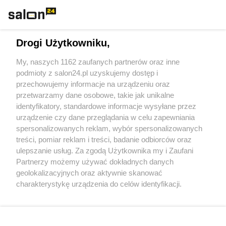
Technologie
Drogi Użytkowniku,
Sport
My, naszych 1162 zaufanych partnerów oraz inne
podmioty z salon24.pl uzyskujemy dostęp i
Społeczeństwo
przechowujemy informacje na urządzeniu oraz
przetwarzamy dane osobowe, takie jak unikalne
Kultura
identyfikatory, standardowe informacje wysyłane przez
urządzenie czy dane przeglądania w celu zapewniania
spersonalizowanych reklam, wybór spersonalizowanych
treści, pomiar reklam i treści, badanie odbiorców oraz
ulepszanie usług. Za zgodą Użytkownika my i Zaufani
X
Facebook
Instagram
Youtube
Partnerzy możemy używać dokładnych danych
geolokalizacyjnych oraz aktywnie skanować
charakterystykę urządzenia do celów identyfikacji.
Web Content Media sp. z o. o. © 2022
Ponieważ cenimy Twoją prywatność, prosimy o zgodę na
korzystanie z tych technologii poprzez kliknięcie
„Akceptuję”. Zgoda jest dobrowolna i zawsze możesz ją
Pomoc
O nas
Praca
Reklama
Kontakt