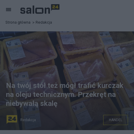
Strona główna
Redakcja
Na twój stół też mógł trafić kurczak
na oleju technicznym. Przekręt na
niebywałą skalę
Redakcja
HANDEL
W kilkudziesięciu zakładach produkcji żywności CBŚP