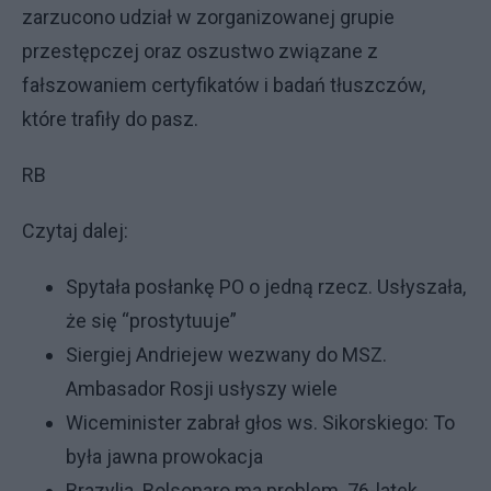
zarzucono udział w zorganizowanej grupie
przestępczej oraz oszustwo związane z
fałszowaniem certyfikatów i badań tłuszczów,
które trafiły do pasz.
RB
Czytaj dalej:
Spytała posłankę PO o jedną rzecz. Usłyszała,
że się “prostytuuje”
Siergiej Andriejew wezwany do MSZ.
Ambasador Rosji usłyszy wiele
Wiceminister zabrał głos ws. Sikorskiego: To
była jawna prowokacja
Brazylia. Bolsonaro ma problem. 76-latek