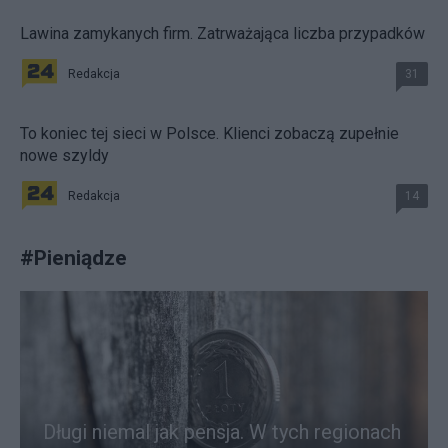
Lawina zamykanych firm. Zatrważająca liczba przypadków
Redakcja
31
To koniec tej sieci w Polsce. Klienci zobaczą zupełnie
nowe szyldy
Redakcja
14
#
Pieniądze
Długi niemal jak pensja. W tych regionach