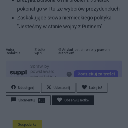
pokonał go w I turze wyborów prezydenckich
Zaskakujące słowa niemieckiego polityka:
"Jesteśmy w stanie wojny z Putinem"
Autor:
Źródło:
© Artykuł jest chroniony prawem
Redakcja
wp.pl
autorskim.
Udostępnij
Udostępnij
Lubię to!
Skomentuj
108
Obserwuj notkę
Gospodarka