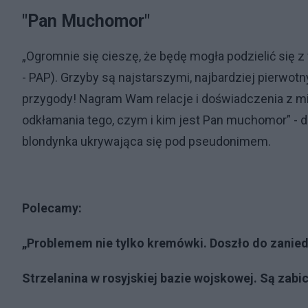
"Pan Muchomor"
„Ogromnie się cieszę, że będę mogła podzielić s
- PAP). Grzyby są najstarszymi, najbardziej pierwot
przygody! Nagram Wam relacje i doświadczenia z mikr
odkłamania tego, czym i kim jest Pan muchomor” - d
blondynka ukrywająca się pod pseudonimem.
Polecamy:
„Problemem nie tylko kremówki. Doszło do zaniedb
Strzelanina w rosyjskiej bazie wojskowej. Są zabici