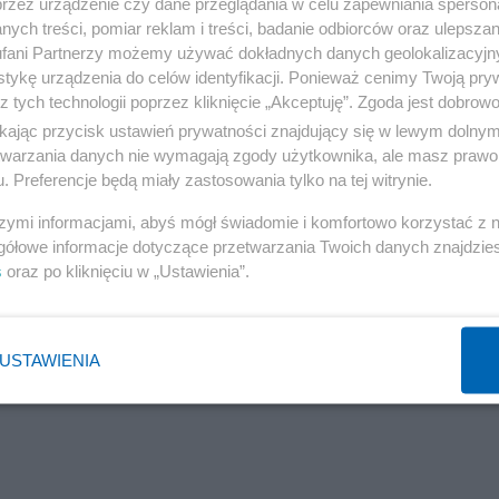
przez urządzenie czy dane przeglądania w celu zapewniania sperson
tala im. T. Marciniaka we Wrocławiu trafiło siedmiu
ych treści, pomiar reklam i treści, badanie odbiorców oraz ulepszan
eżyt żołądkowo-jelitowy po zjedzeniu grzybów. Trzech
fani Partnerzy możemy używać dokładnych danych geolokalizacyjn
tykę urządzenia do celów identyfikacji. Ponieważ cenimy Twoją pry
omotnikowego, który jest śmiertelną trucizną. Stan dwo
z tych technologii poprzez kliknięcie „Akceptuję”. Zgoda jest dobro
ikając przycisk ustawień prywatności znajdujący się w lewym dolny
etwarzania danych nie wymagają zgody użytkownika, ale masz prawo 
. Preferencje będą miały zastosowania tylko na tej witrynie.
szymi informacjami, abyś mógł świadomie i komfortowo korzystać z
gółowe informacje dotyczące przetwarzania Twoich danych znajdzi
s
oraz po kliknięciu w „Ustawienia”.
USTAWIENIA