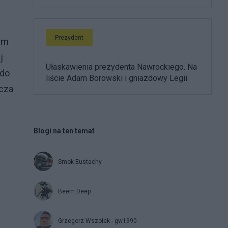
Prezydent
em
j
Ułaskawienia prezydenta Nawrockiego. Na
 do
liście Adam Borowski i gniazdowy Legii
icza
Blogi na ten temat
Smok Eustachy
Beem.Deep
Grzegorz Wszołek - gw1990