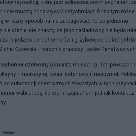
wałtownej reakcji, która jest jednoznacznym sygnałem, że
ach nie muszą oddziaływać natychmiast. Poza tym różne
ą w różny sposób na nie zareagować. To, że jednemu
nie stanie, nie znaczy, że jego naśladowcy nie będą mie
zam jedzenie muchomorów i grzybów, co do których b
 Michał Gzowski - rzecznik prasowy Lasów Państwowych
 muchomor czerwony (Amanita muscaria). Ten powszech
toksyny - muskarynę, kwas ibotenowy i muscymol. Polsk
 od substancji chemicznych zawartych w tych grzybach
homor wabi urodą, kolorem i zapachem jednak kontakt z
ny.
Reklama