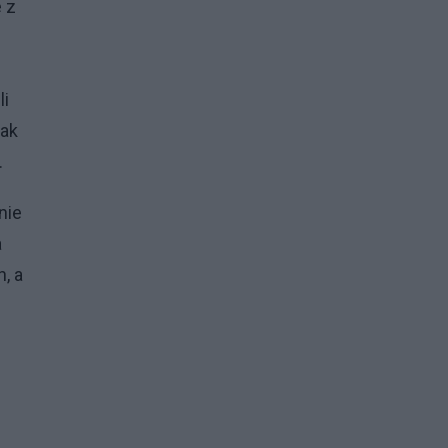
 z
li
rak
.
nie
a
, a