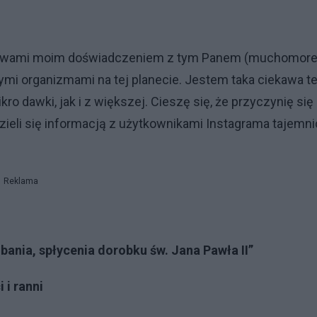
ię z wami moim doświadczeniem z tym Panem (muchomor
nymi organizmami na tej planecie. Jestem taka ciekawa te
o dawki, jak i z większej. Cieszę się, że przyczynię się
zieli się informacją z użytkownikami Instagrama tajemn
Reklama
ania, spłycenia dorobku św. Jana Pawła II”
 i ranni