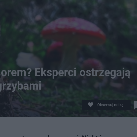
orem? Eksperci ostrzegają
grzybami
Obserwuj notkę