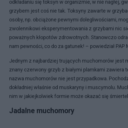
odkładaniu się toksyn w organizmie, w nie nagłej, g
grzybem jest coś nie tak. Toksyny zawarte w grzyb
osoby, np. obciążone pewnymi dolegliwościami, mog
zwolennikowi eksperymentowania z grzybami nic się 
poważnych kłopotów zdrowotnych. Stanowczo odrad
nam pewności, co do za gatunek! – powiedział PAP
Jednym z najbardziej trujących muchomorów jest
znany czerwony grzyb z białymi plamkami zawiera 
nazwa muchomorów nie jest przypadkowa. Pochodzi
dokładniej właśnie od muskaryny i muscymolu. Muc
nim w jakiejkolwiek formie może okazać się śmiertel
Jadalne muchomory