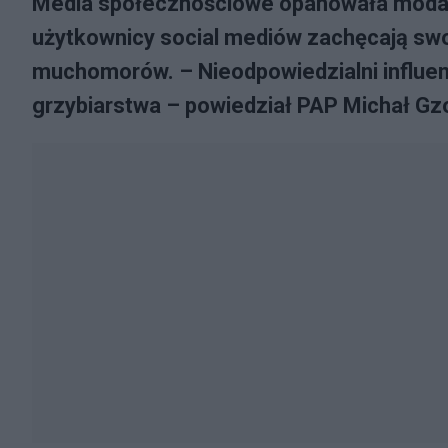
Media społecznościowe opanowała moda 
użytkownicy social mediów zachęcają swo
muchomorów. – Nieodpowiedzialni influen
grzybiarstwa – powiedział PAP Michał G