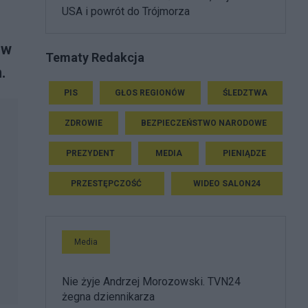
USA i powrót do Trójmorza
ów
Tematy Redakcja
.
PIS
GŁOS REGIONÓW
ŚLEDZTWA
ZDROWIE
BEZPIECZEŃSTWO NARODOWE
PREZYDENT
MEDIA
PIENIĄDZE
PRZESTĘPCZOŚĆ
WIDEO SALON24
Media
Nie żyje Andrzej Morozowski. TVN24
żegna dziennikarza