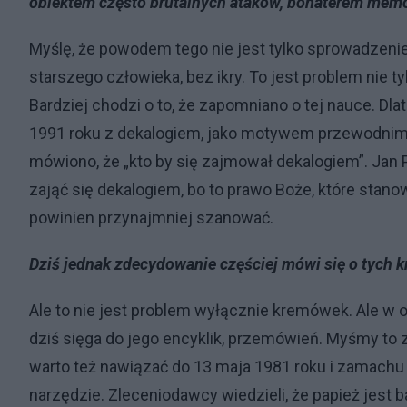
obiektem często brutalnych ataków, bohaterem mem
Myślę, że powodem tego nie jest tylko sprowadzeni
starszego człowieka, bez ikry. To jest problem nie t
Bardziej chodzi o to, że zapomniano o tej nauce. D
1991 roku z dekalogiem, jako motywem przewodnim
mówiono, że „kto by się zajmował dekalogiem”. Jan P
zająć się dekalogiem, bo to prawo Boże, które stanowi
powinien przynajmniej szanować.
Dziś jednak zdecydowanie częściej mówi się o tych k
Ale to nie jest problem wyłącznie kremówek. Ale w og
dziś sięga do jego encyklik, przemówień. Myśmy to za
warto też nawiązać do 13 maja 1981 roku i zamachu 
narzędzie. Zleceniodawcy wiedzieli, że papież jest ba