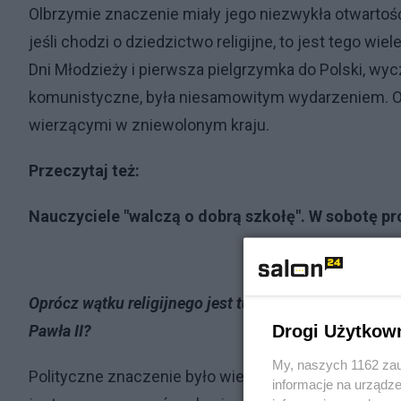
Olbrzymie znaczenie miały jego niezwykła otwartość
jeśli chodzi o dziedzictwo religijne, to jest tego w
Dni Młodzieży i pierwsza pielgrzymka do Polski, w
komunistyczne, była niesamowitym wydarzeniem. Oj
wierzącymi w zniewolonym kraju.
Przeczytaj też:
Nauczyciele "walczą o dobrą szkołę". W sobotę pr
Oprócz wątku religijnego jest tu też wspomniany pol
Drogi Użytkow
Pawła II?
My, naszych 1162 zau
Polityczne znaczenie było wielkie, bo dla nas oczy
informacje na urządze