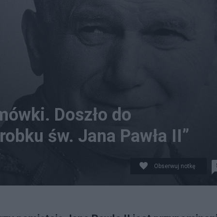
mówki. Doszło do
robku św. Jana Pawła II”
Obserwuj notkę
a papieża. Fot. PAP/Łukasz Gągulski