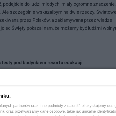
, podejście do ludzi młodych, miały ogromne znaczenie.
iele. Ale szczególnie wskazałbym na dwie rzeczy. Światow
yczekiwana przez Polaków, a zakłamywana przez władze
ciec Święty pokazał nam, że możemy być ludźmi wolny
otesty pod budynkiem resortu edukacji
Reklama
ityczny. Jak odbierał Ksiądz ten element wyboru św. Jana
niku,
fanych partnerów oraz inne podmioty z salon24.pl uzyskujemy dost
wiste wręcz było, że ten komunizm będzie trwać, że syst
niu oraz przetwarzamy dane osobowe, takie jak unikalne identyfikat