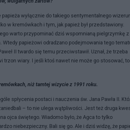
ów, wulgarnych żartów?
e papieża wyłącznie do takiego sentymentalnego wizeru
ylko w kremówkach i tym, jak papież był przedstawiony.
latego warto przypominać dziś wspomnianą pielgrzymkę z
. Wtedy papieżowi odradzano podejmowania tego temat
aweł II twardo się temu przeciwstawił. Uznał, że trzeba
 trzon wiary. I jeśli ktoś nawet nie może go stosować, to
remówkach, niż tamtej wizycie z 1991 roku.
óle spłycenia postaci i nauczenia św. Jana Pawła II. Któ
niedbali – to nie ulega wątpliwości. Jest też druga kwes
na ojca świętego. Wiadomo było, że Agca to tylko
rdzo niebezpieczny. Bali się go. Ale i dziś widzę, że papi