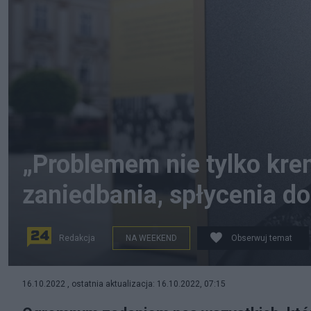
„Problemem nie tylko kre
zaniedbania, spłycenia do
Redakcja
NA WEEKEND
Obserwuj temat
16 października mija rocznica wyboru Karola Wojtyły n
16.10.2022 , ostatnia aktualizacja: 16.10.2022, 07:15