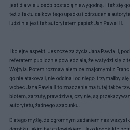
jest dla wielu osób postacią niewygodną. I też się g
też z faktu całkowitego upadku i odrzucenia autoryte
ludzi nie jest też autorytetem papież Jan Paweł II.
I kolejny aspekt. Jeszcze za życia Jana Pawła II, p
referatem publicznie powiedziała, że wstydzi się z te
Wojtyła. Potem rozmawiałem ze znajomymi z Francji.
go nie atakowali, nie odcinali od niego, trzymaliby s
wobec Jana Pawła II to znaczenie ma tutaj także tzw
błotem, zarzuty, prawdziwe, czy nie, są przekazyw
autorytetu, żadnego szacunku.
Dlatego myślę, że ogromnym zadaniem nas wszystkic
dorobku, jakim był człowiekiem. Jako kogoś, kto potr