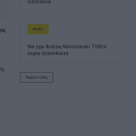
rozliczenia
ru,
Media
Nie żyje Andrzej Morozowski. TVN24
żegna dziennikarza
ny,
Napisz notkę