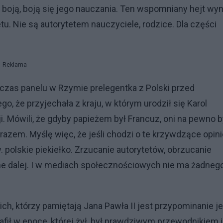
o boją, boją się jego nauczania. Ten wspomniany hejt wyn
tu. Nie są autorytetem nauczyciele, rodzice. Dla części
Reklama
odczas panelu w Rzymie prelegentka z Polski przed
go, że przyjechała z kraju, w którym urodził się Karol
 Mówili, że gdyby papieżem był Francuz, oni na pewno b
ię razem. Myślę więc, że jeśli chodzi o te krzywdzące opin
. polskie piekiełko. Zrzucanie autorytetów, obrzucanie
ane dalej. I w mediach społecznościowych nie ma żadneg
h, którzy pamiętają Jana Pawła II jest przypominanie j
afił w epoce, której żył, był prawdziwym przewodnikiem i