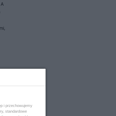
 A
e
mi,
ęp i przechowujemy
em
ory, standardowe