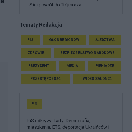
ie
USA i powrót do Trójmorza
Tematy Redakcja
PIS
GŁOS REGIONÓW
ŚLEDZTWA
ZDROWIE
BEZPIECZEŃSTWO NARODOWE
PREZYDENT
MEDIA
PIENIĄDZE
PRZESTĘPCZOŚĆ
WIDEO SALON24
PiS
PiS odkrywa karty. Demografia,
mieszkania, ETS, deportacje Ukraińców i