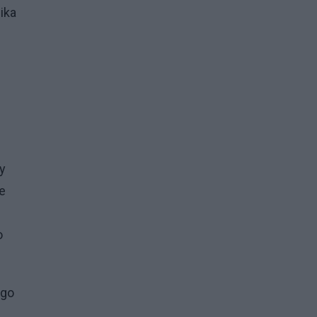
ika
y
ie
o
ego