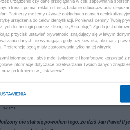
ia się ojciec święty, mówi słowa o wolności. I ten cały
przez urządzenie czy dane przeglądania w celu zapewniania sperson
ych treści, pomiar reklam i treści, badanie odbiorców oraz ulepszan
 Pękać. To stało się w dużej mierze dzięki Janowi Pawło
fani Partnerzy możemy używać dokładnych danych geolokalizacyjn
miał to dobrze rozegrać. Jego słowa „Niech zstąpi Duch T
tykę urządzenia do celów identyfikacji. Ponieważ cenimy Twoją pry
z tych technologii poprzez kliknięcie „Akceptuję”. Zgoda jest dobro
. My jako młodzi bardzo ludzie czuliśmy, że coś się stani
ikając przycisk ustawień prywatności znajdujący się w lewym dolny
etwarzania danych nie wymagają zgody użytkownika, ale masz prawo 
. Preferencje będą miały zastosowania tylko na tej witrynie.
u. Wtedy Św. Jan Paweł II przypominał naukę dekalogu. I w
szymi informacjami, abyś mógł świadomie i komfortowo korzystać z
ciach. Tu wizerunek był daleki od tego słodkiego w
gółowe informacje dotyczące przetwarzania Twoich danych znajdzi
cja bez wartości to ukryty bądź jawny totalitaryzm. Dziś
s
oraz po kliknięciu w „Ustawienia”.
ana, mówiącego o kremówkach?
asze współczucie.
USTAWIENIA
Reklama
dzony nie stał się powodem tego, że dziś Jan Paweł II je