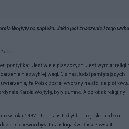
rola Wojtyły na papieża. Jakie jest znaczenie i tego wybo
Reklama
n pontyfikat. Jest wiele płaszczyzn. Jest wymiar religij
 wydarzenie niezwykłej wagi. Dla nas, ludzi pamiętających
o uwierzenia, że Polak został wybrany na stolice piotrową.
rdynała Karola Wojtyłę, były dumne. A dorobek religijny
m w roku 1982. I ten czas to był boom jeśli chodzi o
 dużo i na pewno była tu zasługa św. Jana Pawła II.