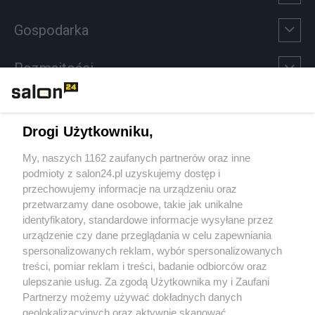
Gospodarka
Rozmaitości
Technologie
Drogi Użytkowniku,
Sport
My, naszych 1162 zaufanych partnerów oraz inne
podmioty z salon24.pl uzyskujemy dostęp i
Społeczeństwo
przechowujemy informacje na urządzeniu oraz
przetwarzamy dane osobowe, takie jak unikalne
Kultura
identyfikatory, standardowe informacje wysyłane przez
urządzenie czy dane przeglądania w celu zapewniania
spersonalizowanych reklam, wybór spersonalizowanych
treści, pomiar reklam i treści, badanie odbiorców oraz
ulepszanie usług. Za zgodą Użytkownika my i Zaufani
X
Facebook
Instagram
Youtube
Partnerzy możemy używać dokładnych danych
geolokalizacyjnych oraz aktywnie skanować