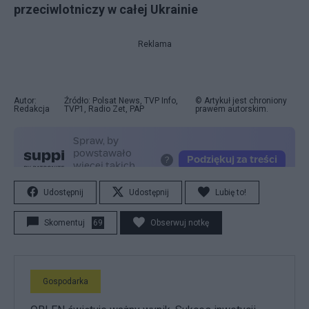
przeciwlotniczy w całej Ukrainie
Reklama
Autor:
Źródło: Polsat News, TVP Info,
© Artykuł jest chroniony
Redakcja
TVP1, Radio Zet, PAP
prawem autorskim.
Udostępnij
Udostępnij
Lubię to!
Skomentuj
69
Obserwuj notkę
Gospodarka