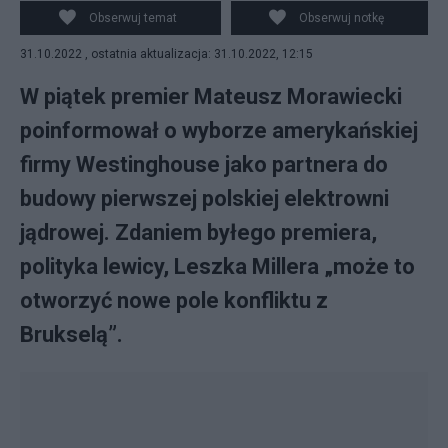
atomowej w Polsce. Fot. PAP/Pixabay/Canva
Obserwuj temat
Obserwuj notkę
31.10.2022 , ostatnia aktualizacja: 31.10.2022, 12:15
W piątek premier Mateusz Morawiecki
poinformował o wyborze amerykańskiej
firmy Westinghouse jako partnera do
budowy pierwszej polskiej elektrowni
jądrowej. Zdaniem byłego premiera,
polityka lewicy, Leszka Millera „może to
otworzyć nowe pole konfliktu z
Brukselą”.