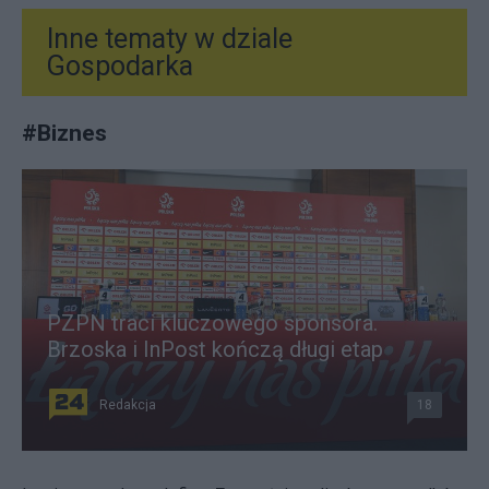
Inne tematy w dziale
Gospodarka
#
Biznes
PZPN traci kluczowego sponsora.
Brzoska i InPost kończą długi etap
Redakcja
18