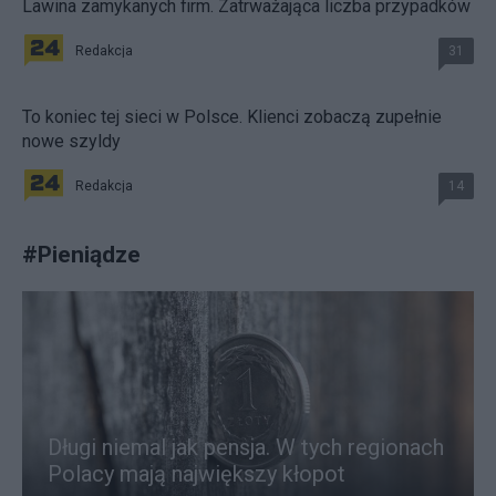
Lawina zamykanych firm. Zatrważająca liczba przypadków
Redakcja
31
To koniec tej sieci w Polsce. Klienci zobaczą zupełnie
nowe szyldy
Redakcja
14
#
Pieniądze
Długi niemal jak pensja. W tych regionach
Polacy mają największy kłopot