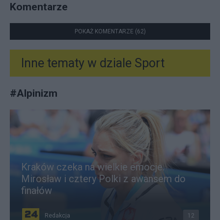
Komentarze
POKAŻ KOMENTARZE (62)
Inne tematy w dziale
Sport
#
Alpinizm
Kraków czeka na wielkie emocje.
Mirosław i cztery Polki z awansem do
finałów
Redakcja
12