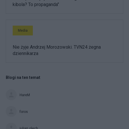
kibola? To propaganda"
Media
Nie żyje Andrzej Morozowski. TVN24 żegna
dziennikarza
Blogi na ten temat
HareM
foros
julian olech