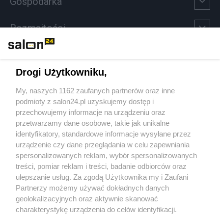
Gospodarka
Rozmaitości
Technologie
Drogi Użytkowniku,
Sport
My, naszych 1162 zaufanych partnerów oraz inne
podmioty z salon24.pl uzyskujemy dostęp i
Społeczeństwo
przechowujemy informacje na urządzeniu oraz
przetwarzamy dane osobowe, takie jak unikalne
Kultura
identyfikatory, standardowe informacje wysyłane przez
urządzenie czy dane przeglądania w celu zapewniania
spersonalizowanych reklam, wybór spersonalizowanych
treści, pomiar reklam i treści, badanie odbiorców oraz
ulepszanie usług. Za zgodą Użytkownika my i Zaufani
X
Facebook
Instagram
Youtube
Partnerzy możemy używać dokładnych danych
geolokalizacyjnych oraz aktywnie skanować
charakterystykę urządzenia do celów identyfikacji.