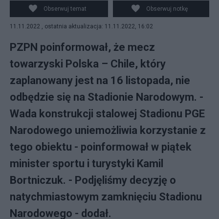
Winna usterka obiektu. (fot. Facebook/Łączy nas piłka)
Obserwuj temat
Obserwuj notkę
11.11.2022 , ostatnia aktualizacja: 11.11.2022, 16:02
PZPN poinformował, że mecz
towarzyski Polska – Chile, który
zaplanowany jest na 16 listopada, nie
odbędzie się na Stadionie Narodowym. -
Wada konstrukcji stalowej Stadionu PGE
Narodowego uniemożliwia korzystanie z
tego obiektu - poinformował w piątek
minister sportu i turystyki Kamil
Bortniczuk. - Podjęliśmy decyzję o
natychmiastowym zamknięciu Stadionu
Narodowego - dodał.