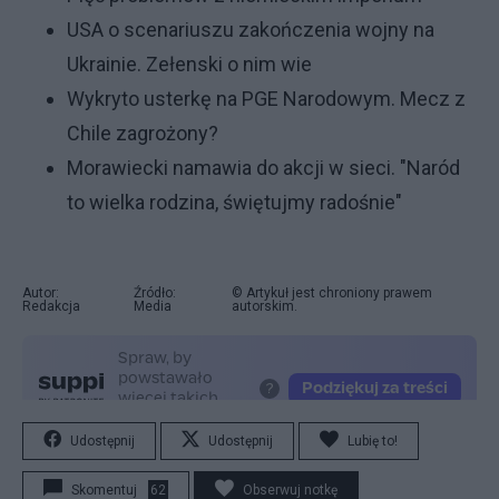
USA o scenariuszu zakończenia wojny na
Ukrainie. Zełenski o nim wi
e
Wykryto usterkę na PGE Narodowym. Mecz z
Chile zagrożony?
Morawiecki namawia do akcji w sieci. "Naród
to wielka rodzina, świętujmy radośnie"
Autor:
Źródło:
© Artykuł jest chroniony prawem
Redakcja
Media
autorskim.
Udostępnij
Udostępnij
Lubię to!
Skomentuj
62
Obserwuj notkę