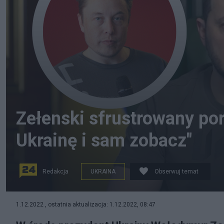
Zełenski sfrustrowany po
Ukrainę i sam zobacz"
Redakcja
UKRAINA
Obserwuj temat
Wołodymyr Zełenski po raz kolejny zareagował na kontr
1.12.2022 , ostatnia aktualizacja: 1.12.2022, 08:47