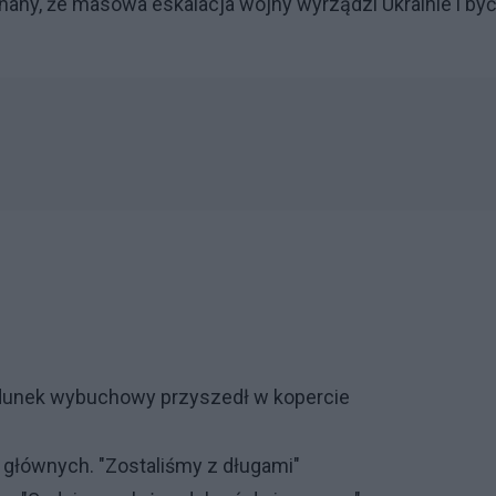
nany, że masowa eskalacja wojny wyrządzi Ukrainie i być
dunek wybuchowy przyszedł w kopercie
h głównych. "Zostaliśmy z długami"