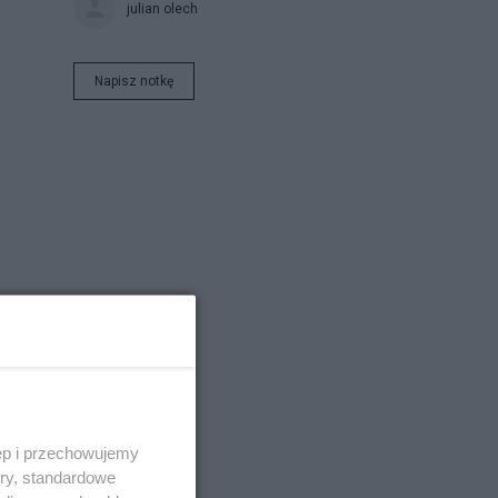
julian olech
Napisz notkę
ęp i przechowujemy
ory, standardowe