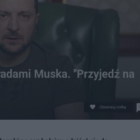
radami Muska. "Przyjedź na
Obserwuj notkę
owersyjny plan pokojowy Elona Muska. (fot. Facebook, Fl