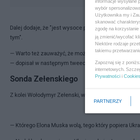
informacje wysyłane 
wybór spersonalizowan
Użytkownika my i Zau
skanować charakterys
Dalej dodaje, że "jest wysoce prawdopodobne, że taki
zgodę na korzystanie 
ją zmienić/wycofać kl
tym".
Niektóre rodzaje prz
takiemu przetwarzaniu
— Warto też zauważyć, że możliwym, choć mało praw
Zapoznaj się z poniż
— dopisał w następnym tweecie.
internetowych. Szcze
Prywatności
i
Cookie
Sonda Zełenskiego
Z kolei Wołodymyr Zełenski, w odpowiedzi na prop
PARTNERZY
— Którego Elona Muska wolą, tego który popiera Ukrai