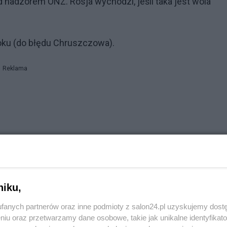
adzorem ONZ. Rosja wychodzi, jeśli taka jest wola
 roku (do błędu Chruszczowa).
Reklama
j na Twitterze. Znaczna większość użytkowników
niku,
fanych partnerów oraz inne podmioty z salon24.pl uzyskujemy dost
niu oraz przetwarzamy dane osobowe, takie jak unikalne identyfikat