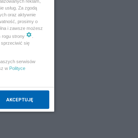
alizowanych reklam,
ie usług. Za zgodą
ych oraz aktywnie
watność, prosimy o
wolna i zawsze możesz
m rogu strony
.
sprzeciwić się
arna
 naszych serwisów
esz w
Polityce
AKCEPTUJĘ