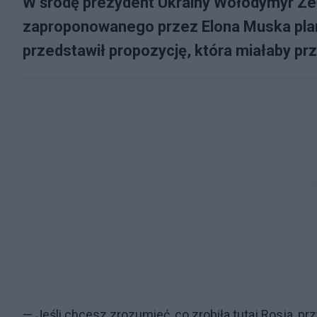
W środę prezydent Ukrainy Wołodymyr Zełe
zaproponowanego przez Elona Muska plan
przedstawił propozycję, która miałaby pr
— Jeśli chcesz zrozumieć, co zrobiła tutaj Rosja, p