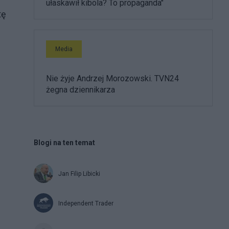
ułaskawił kibola? To propaganda"
tę
Media
Nie żyje Andrzej Morozowski. TVN24
żegna dziennikarza
Blogi na ten temat
Jan Filip Libicki
Independent Trader