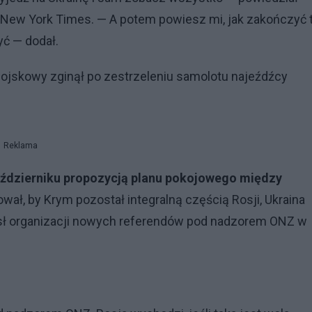
e New York Times. — A potem powiesz mi, jak zakończyć 
yć — dodał.
 wojskowy zginął po zestrzeleniu samolotu najeźdźcy
Reklama
aździerniku propozycją planu pokojowego między
wał, by Krym pozostał integralną częścią Rosji, Ukraina
sł organizacji nowych referendów pod nadzorem ONZ w