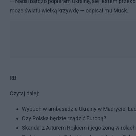
— Nadal bardzo popieram Ukrainę, ale jestem przeko
może światu wielką krzywdę — odpisał mu Musk.
RB
Czytaj dalej:
Wybuch w ambasadzie Ukrainy w Madrycie. Ła
Czy Polska będzie rządzić Europą?
Skandal z Arturem Rojkiem i jego żoną w rolac