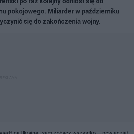
nski po raz kolejny odniósł się do
u pokojowego. Miliarder w październiku
zyczynić się do zakończenia wojny.
rzyjedź na Ukrainę i sam zobacz wszystko — powiedział