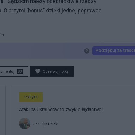
ce. "Sędziom należy odebrać dwie rzeczy"
ia. Olbrzymi "bonus" dzięki jednej poprawce
im.
komentuj
83
Obserwuj notkę
Polityka
Ataki na Ukraińców to zwykłe łajdactwo!
Jan Filip Libicki