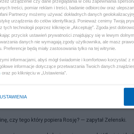
przez urządzenie czy dane przeglądania w celu zapewniania sperson
ych treści, pomiar reklam i treści, badanie odbiorców oraz ulepszan
Reklama
fani Partnerzy możemy używać dokładnych danych geolokalizacyjn
tykę urządzenia do celów identyfikacji. Ponieważ cenimy Twoją pry
 będzie wynik końcowy - pytanie tylko, ilu zginie przed
z tych technologii poprzez kliknięcie „Akceptuję”. Zgoda jest dobro
ikając przycisk ustawień prywatności znajdujący się w lewym dolny
etwarzania danych nie wymagają zgody użytkownika, ale masz prawo 
. Preferencje będą miały zastosowania tylko na tej witrynie.
dopodobnym, wynikiem tego konfliktu jest wojna nukle
szymi informacjami, abyś mógł świadomie i komfortowo korzystać z
gółowe informacje dotyczące przetwarzania Twoich danych znajdzi
s
oraz po kliknięciu w „Ustawienia”.
ozycję Muska
utworzył własną sondę na Twitterze
.
USTAWIENIA
Reklama
nę, czy tego który popiera Rosję? — zapytał Zełenski.