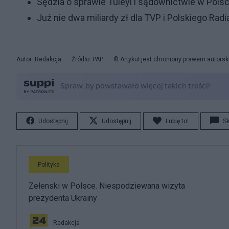
Sędzia o sprawie Tuleyi i sądownictwie w Pols
Już nie dwa miliardy zł dla TVP i Polskiego Rad
Autor: Redakcja
Źródło: PAP
© Artykuł jest chroniony prawem autorsk
Udostępnij
Udostępnij
Lubię to!
S
Polityka
Zełenski w Polsce. Niespodziewana wizyta
prezydenta Ukrainy
Redakcja