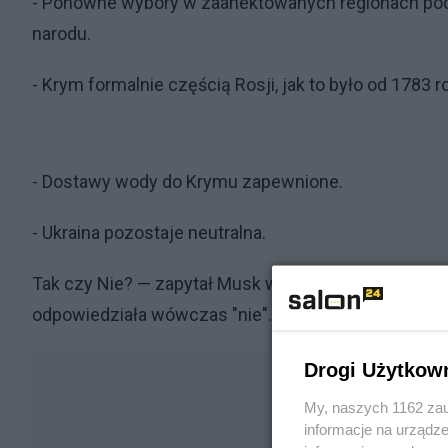
- Ponowne wybory w zaanektowanych regionach pod n
narodu.
- Krym formalnie częścią Rosji, jak to było od 1783
- Dostawy wody do Krymu zapewnione.
- Ukraina pozostaje neutralna.
Tak czy Nie? — zapytał Musk w ankiecie stworzone
odpowiedziała wówczas "nie".
Drogi Użytkow
My, naszych 1162 zau
informacje na urządze