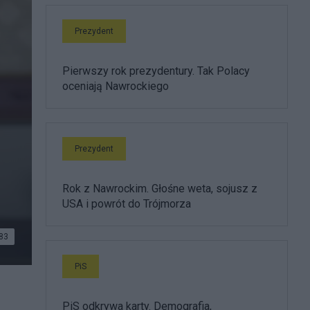
Prezydent
Pierwszy rok prezydentury. Tak Polacy
oceniają Nawrockiego
Prezydent
Rok z Nawrockim. Głośne weta, sojusz z
USA i powrót do Trójmorza
83
PiS
ickr)
PiS odkrywa karty. Demografia,