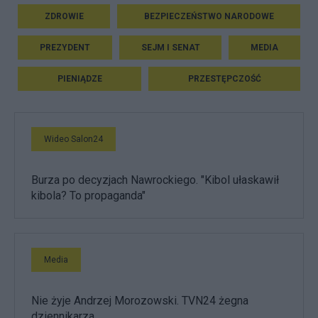
ZDROWIE
BEZPIECZEŃSTWO NARODOWE
PREZYDENT
SEJM I SENAT
MEDIA
PIENIĄDZE
PRZESTĘPCZOŚĆ
Wideo Salon24
Burza po decyzjach Nawrockiego. "Kibol ułaskawił
kibola? To propaganda"
Media
Nie żyje Andrzej Morozowski. TVN24 żegna
dziennikarza