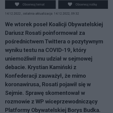
COVID. Mimo to, przyszedł na debatę do Sejmu. (fot.
Obserwuj temat
Obserwuj notkę
Facebook, Twitter)
14.12.2022 , ostatnia aktualizacja: 14.12.2022, 09:32
We wtorek poseł Koalicji Obywatelskiej
Dariusz Rosati poinformował za
pośrednictwem Twittera o pozytywnym
wyniku testu na COVID-19, który
uniemożliwił mu udział w sejmowej
debacie. Krystian Kamiński z
Konfederacji zauważył, że mimo
koronawirusa, Rosati pojawił się w
Sejmie. Sprawę skomentował w
rozmowie z WP wiceprzewodniczący
Platformy Obywatelskiej Borys Budka.