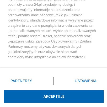
podmioty z salon24.pl uzyskujemy dostęp i
Społeczeństwo
przechowujemy informacje na urządzeniu oraz
przetwarzamy dane osobowe, takie jak unikalne
Kultura
identyfikatory, standardowe informacje wysyłane przez
urządzenie czy dane przeglądania w celu zapewniania
spersonalizowanych reklam, wybór spersonalizowanych
treści, pomiar reklam i treści, badanie odbiorców oraz
ulepszanie usług. Za zgodą Użytkownika my i Zaufani
X
Facebook
Instagram
Youtube
Partnerzy możemy używać dokładnych danych
geolokalizacyjnych oraz aktywnie skanować
charakterystykę urządzenia do celów identyfikacji.
Web Content Media sp. z o. o. © 2022
Ponieważ cenimy Twoją prywatność, prosimy o zgodę na
korzystanie z tych technologii poprzez kliknięcie
„Akceptuję”. Zgoda jest dobrowolna i zawsze możesz ją
Pomoc
O nas
Praca
Reklama
Kontakt
zmienić/wycofać klikając przycisk ustawień prywatności
PARTNERZY
USTAWIENIA
znajdujący się w lewym dolnym rogu strony
. Niektóre
rodzaje przetwarzania danych nie wymagają zgody
użytkownika, ale masz prawo sprzeciwić się takiemu
AKCEPTUJĘ
przetwarzaniu. Preferencje będą miały zastosowania tylko
Technologię dostarcza:
W3media.pl
na tej witrynie.