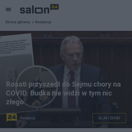
Strona główna
Redakcja
Rosati przyszedł do Sejmu chory na
COVID. Budka nie widzi w tym nic
złego
Redakcja
SEJM I SENAT
Poseł KO Dariusz Rosati poinformował, że jest chory na