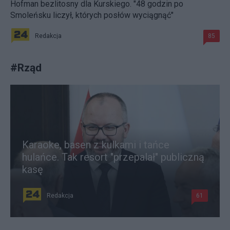
Hofman bezlitosny dla Kurskiego. "48 godzin po
Smoleńsku liczył, których posłów wyciągnąć"
Redakcja
85
#
Rząd
Karaoke, basen z kulkami i tańce
hulańce. Tak resort "przepalał" publiczną
kasę
Redakcja
61