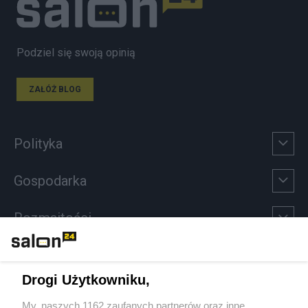
Podziel się swoją opinią
ZAŁÓŻ BLOG
Polityka
Gospodarka
Rozmaitości
Technologie
Drogi Użytkowniku,
Sport
My, naszych 1162 zaufanych partnerów oraz inne