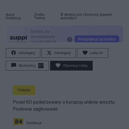
Autor:
Źródło:
© Artykuł jest chroniony prawem
Redakcja
Twitter
autorskim.
Udostępnij
Udostępnij
Lubię to!
Skomentuj
57
Obserwuj notkę
Polityka
Poseł KO podejrzewany o korupcję uniknie aresztu.
Posłowie zagłosowali
Redakcja