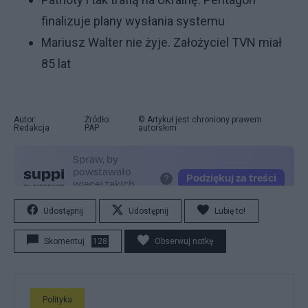
finalizuje plany wysłania systemu
Mariusz Walter nie żyje. Założyciel TVN miał
85 lat
Autor:
Źródło:
© Artykuł jest chroniony prawem
Redakcja
PAP
autorskim.
Udostępnij
Udostępnij
Lubię to!
Skomentuj
128
Obserwuj notkę
Polityka