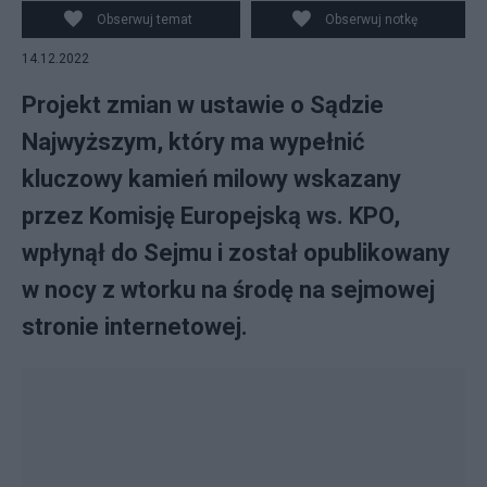
Europejskiej Szymon Szynkowski vel Sęk (P) podczas
Obserwuj temat
Obserwuj notkę
konferencji prasowej w Sejmie w Warszawie, fot.
14.12.2022
PAP/Tomasz Gzell
Projekt zmian w ustawie o Sądzie
Najwyższym, który ma wypełnić
kluczowy kamień milowy wskazany
przez Komisję Europejską ws. KPO,
wpłynął do Sejmu i został opublikowany
w nocy z wtorku na środę na sejmowej
stronie internetowej.