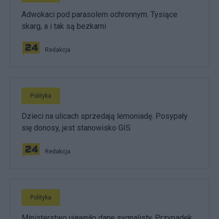
Adwokaci pod parasolem ochronnym. Tysiące
skarg, a i tak są bezkarni
Redakcja
Polityka
Dzieci na ulicach sprzedają lemoniadę. Posypały
się donosy, jest stanowisko GIS
Redakcja
Polityka
Ministerstwo ujawniło dane sygnalisty. Przypadek,