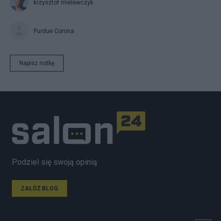
krzysztof mielewczyk
Purdue Corona
Napisz notkę
Podziel się swoją opinią
ZAŁÓŻ BLOG