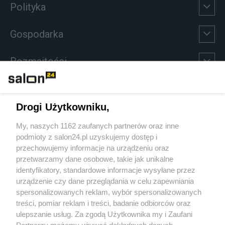
Polityka
Gospodarka
Rozmaitości
Technologie
Drogi Użytkowniku,
Sport
My, naszych 1162 zaufanych partnerów oraz inne
podmioty z salon24.pl uzyskujemy dostęp i
Społeczeństwo
przechowujemy informacje na urządzeniu oraz
przetwarzamy dane osobowe, takie jak unikalne
Kultura
identyfikatory, standardowe informacje wysyłane przez
urządzenie czy dane przeglądania w celu zapewniania
spersonalizowanych reklam, wybór spersonalizowanych
treści, pomiar reklam i treści, badanie odbiorców oraz
ulepszanie usług. Za zgodą Użytkownika my i Zaufani
X
Facebook
Instagram
Youtube
Partnerzy możemy używać dokładnych danych