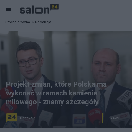
Strona główna
Redakcja
Projekt zmian, które Polska ma
wykonać w ramach kamienia
milowego - znamy szczegóły
Redakcja
PRAWO
Rzecznik rządu Piotr Mueller (L) oraz minister ds. Unii