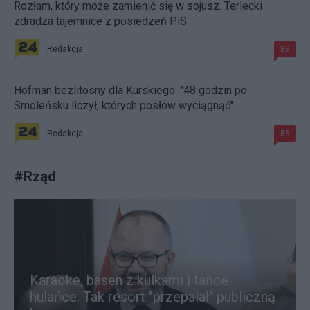
Rozłam, który może zamienić się w sojusz. Terlecki
zdradza tajemnice z posiedzeń PiS
Redakcja
89
Hofman bezlitosny dla Kurskiego. "48 godzin po
Smoleńsku liczył, których posłów wyciągnąć"
Redakcja
85
#
Rząd
Karaoke, basen z kulkami i tańce
hulańce. Tak resort "przepalał" publiczną