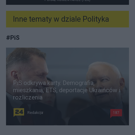
Inne tematy w dziale
Polityka
#
PiS
PiS odkrywa karty. Demografia,
mieszkania, ETS, deportacje Ukraińców i
rozliczenia
Redakcja
187