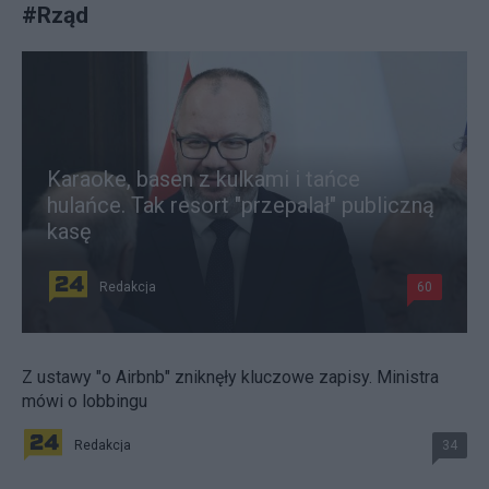
#
Rząd
Karaoke, basen z kulkami i tańce
hulańce. Tak resort "przepalał" publiczną
kasę
Redakcja
60
Z ustawy "o Airbnb" zniknęły kluczowe zapisy. Ministra
mówi o lobbingu
Redakcja
34