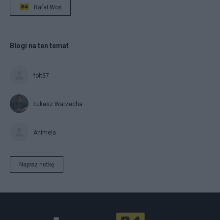
Rafał Woś
Blogi na ten temat
folt37
Łukasz Warzecha
Animela
Napisz notkę