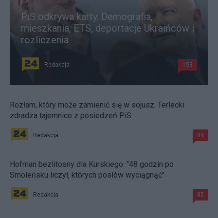
PiS odkrywa karty. Demografia,
mieszkania, ETS, deportacje Ukraińców i
rozliczenia
Redakcja
153
Rozłam, który może zamienić się w sojusz. Terlecki
zdradza tajemnice z posiedzeń PiS
Redakcja
89
Hofman bezlitosny dla Kurskiego. "48 godzin po
Smoleńsku liczył, których posłów wyciągnąć"
Redakcja
85