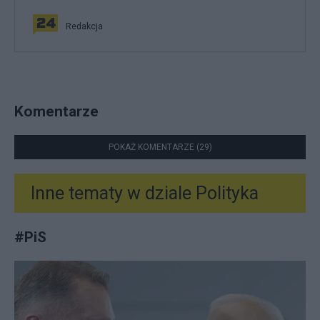
Redakcja
Komentarze
POKAŻ KOMENTARZE (29)
Inne tematy w dziale
Polityka
#
PiS