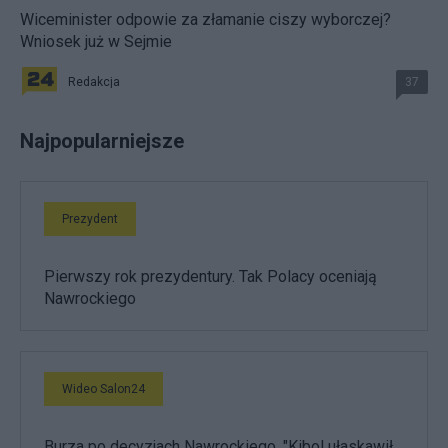
Wiceminister odpowie za złamanie ciszy wyborczej?
Wniosek już w Sejmie
Redakcja
37
Najpopularniejsze
Prezydent
Pierwszy rok prezydentury. Tak Polacy oceniają
Nawrockiego
Wideo Salon24
Burza po decyzjach Nawrockiego. "Kibol ułaskawił