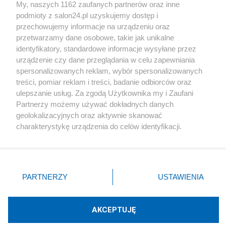
My, naszych 1162 zaufanych partnerów oraz inne
podmioty z salon24.pl uzyskujemy dostęp i
Społeczeństwo
przechowujemy informacje na urządzeniu oraz
przetwarzamy dane osobowe, takie jak unikalne
Kultura
identyfikatory, standardowe informacje wysyłane przez
urządzenie czy dane przeglądania w celu zapewniania
spersonalizowanych reklam, wybór spersonalizowanych
treści, pomiar reklam i treści, badanie odbiorców oraz
ulepszanie usług. Za zgodą Użytkownika my i Zaufani
X
Facebook
Instagram
Youtube
Partnerzy możemy używać dokładnych danych
geolokalizacyjnych oraz aktywnie skanować
charakterystykę urządzenia do celów identyfikacji.
Web Content Media sp. z o. o. © 2022
Ponieważ cenimy Twoją prywatność, prosimy o zgodę na
korzystanie z tych technologii poprzez kliknięcie
„Akceptuję”. Zgoda jest dobrowolna i zawsze możesz ją
Pomoc
O nas
Praca
Reklama
Kontakt
zmienić/wycofać klikając przycisk ustawień prywatności
PARTNERZY
USTAWIENIA
znajdujący się w lewym dolnym rogu strony
. Niektóre
rodzaje przetwarzania danych nie wymagają zgody
użytkownika, ale masz prawo sprzeciwić się takiemu
AKCEPTUJĘ
przetwarzaniu. Preferencje będą miały zastosowania tylko
Technologię dostarcza:
W3media.pl