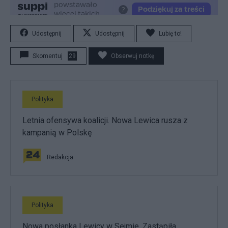
Udostępnij
Udostępnij
Lubię to!
Skomentuj
29
Obserwuj notkę
Polityka
Letnia ofensywa koalicji. Nowa Lewica rusza z
kampanią w Polskę
Redakcja
Polityka
Nowa posłanka Lewicy w Sejmie. Zastąpiła