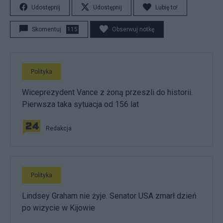
Udostępnij
Udostępnij
Lubię to!
Skomentuj
115
Obserwuj notkę
Polityka
Wiceprezydent Vance z żoną przeszli do historii.
Pierwsza taka sytuacja od 156 lat
Redakcja
Polityka
Lindsey Graham nie żyje. Senator USA zmarł dzień
po wizycie w Kijowie