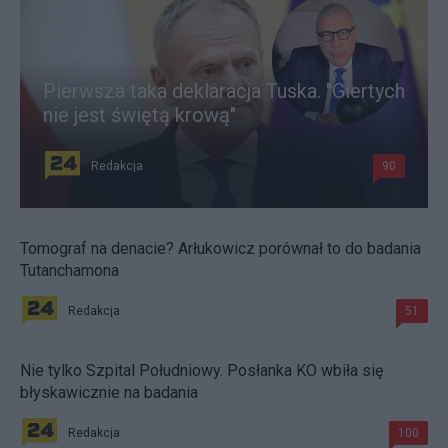
Pierwsza taka deklaracja Tuska. "Giertych
nie jest świętą krową"
Redakcja
90
Tomograf na denacie? Arłukowicz porównał to do badania
Tutanchamona
Redakcja
51
Nie tylko Szpital Południowy. Posłanka KO wbiła się
błyskawicznie na badania
Redakcja
100