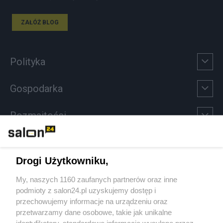
ZAŁÓŻ BLOG
Polityka
Gospodarka
Rozmaitości
Technologie
Drogi Użytkowniku,
Sport
My, naszych 1160 zaufanych partnerów oraz inne
podmioty z salon24.pl uzyskujemy dostęp i
Społeczeństwo
przechowujemy informacje na urządzeniu oraz
przetwarzamy dane osobowe, takie jak unikalne
identyfikatory, standardowe informacje wysyłane przez