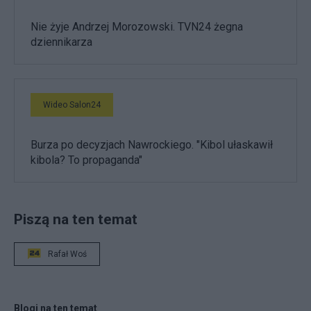
Nie żyje Andrzej Morozowski. TVN24 żegna
dziennikarza
Wideo Salon24
Burza po decyzjach Nawrockiego. "Kibol ułaskawił
kibola? To propaganda"
Piszą na ten temat
Rafał Woś
Blogi na ten temat