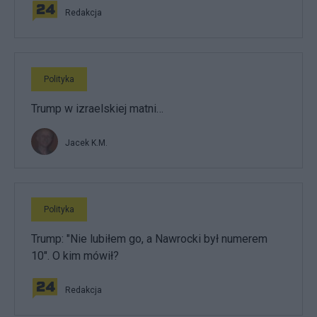
Redakcja
Polityka
Trump w izraelskiej matni…
Jacek K.M.
Polityka
Trump: "Nie lubiłem go, a Nawrocki był numerem
10". O kim mówił?
Redakcja