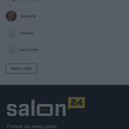
Jacek K.M.
marek.w
brat Damian
Napisz notkę
Podziel się swoją opinią