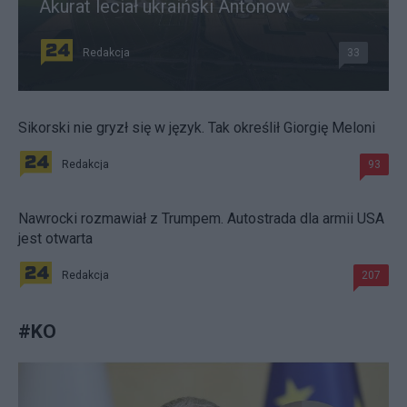
Akurat leciał ukraiński Antonow
Redakcja
33
Sikorski nie gryzł się w język. Tak określił Giorgię Meloni
Redakcja
93
Nawrocki rozmawiał z Trumpem. Autostrada dla armii USA
jest otwarta
Redakcja
207
#
KO