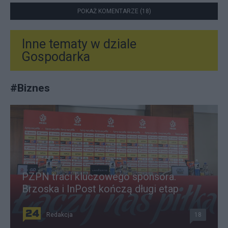
POKAŻ KOMENTARZE (18)
Inne tematy w dziale
Gospodarka
#
Biznes
PZPN traci kluczowego sponsora.
Brzoska i InPost kończą długi etap
Redakcja
18