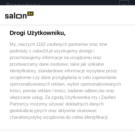
Rozmaitości
Technologie
Drogi Użytkowniku,
Sport
My, naszych 1162 zaufanych partnerów oraz inne
podmioty z salon24.pl uzyskujemy dostęp i
Społeczeństwo
przechowujemy informacje na urządzeniu oraz
przetwarzamy dane osobowe, takie jak unikalne
Kultura
identyfikatory, standardowe informacje wysyłane przez
urządzenie czy dane przeglądania w celu zapewniania
spersonalizowanych reklam, wybór spersonalizowanych
treści, pomiar reklam i treści, badanie odbiorców oraz
ulepszanie usług. Za zgodą Użytkownika my i Zaufani
X
Facebook
Instagram
Youtube
Partnerzy możemy używać dokładnych danych
geolokalizacyjnych oraz aktywnie skanować
charakterystykę urządzenia do celów identyfikacji.
Web Content Media sp. z o. o. © 2022
Ponieważ cenimy Twoją prywatność, prosimy o zgodę na
korzystanie z tych technologii poprzez kliknięcie