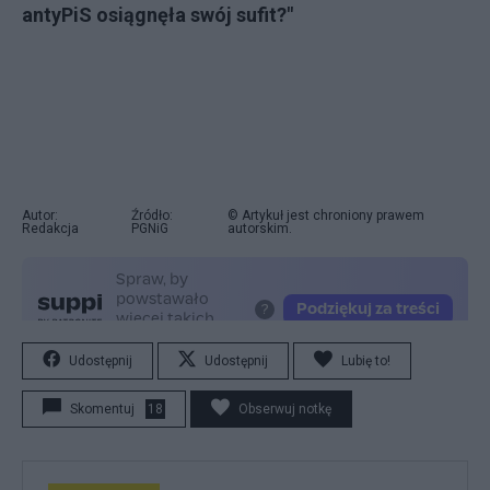
antyPiS osiągnęła swój sufit?"
Autor:
Źródło:
© Artykuł jest chroniony prawem
Redakcja
PGNiG
autorskim.
Udostępnij
Udostępnij
Lubię to!
Skomentuj
18
Obserwuj notkę