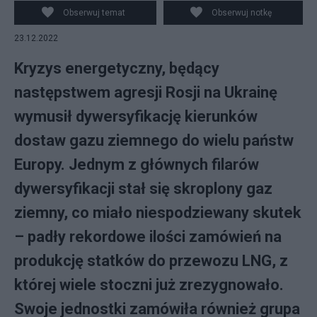
Facebook PGNiG Grupa Kapitałowa
Obserwuj temat
Obserwuj notkę
23.12.2022
Kryzys energetyczny, będący
następstwem agresji Rosji na Ukrainę
wymusił dywersyfikację kierunków
dostaw gazu ziemnego do wielu państw
Europy. Jednym z głównych filarów
dywersyfikacji stał się skroplony gaz
ziemny, co miało niespodziewany skutek
– padły rekordowe ilości zamówień na
produkcję statków do przewozu LNG, z
której wiele stoczni już zrezygnowało.
Swoje jednostki zamówiła również grupa