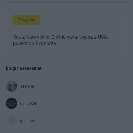
Prezydent
Rok z Nawrockim. Głośne weta, sojusz z USA i
powrót do Trójmorza
Blogi na ten temat
seafarer
tomi2424
generee