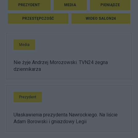
PREZYDENT
MEDIA
PIENIĄDZE
PRZESTĘPCZOŚĆ
WIDEO SALON24
Media
Nie żyje Andrzej Morozowski. TVN24 żegna
dziennikarza
Prezydent
Ułaskawienia prezydenta Nawrockiego. Na liście
Adam Borowski i gniazdowy Legii