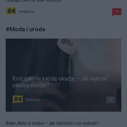
rzucają cień na linie lotnicze
Redakcja
29
#
Moda i uroda
Kolczyki na każdą okazję – jak wybrać
idealny model?
Redakcja
2
Białe złoto a srebro – jak odróżnić i co wybrać?