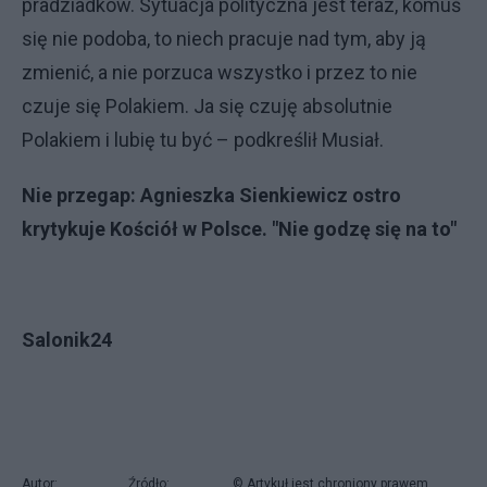
pradziadków. Sytuacja polityczna jest teraz, komuś
się nie podoba, to niech pracuje nad tym, aby ją
zmienić, a nie porzuca wszystko i przez to nie
czuje się Polakiem. Ja się czuję absolutnie
Polakiem i lubię tu być – podkreślił Musiał.
Nie przegap:
Agnieszka Sienkiewicz ostro
krytykuje Kościół w Polsce. "Nie godzę się na to"
Salonik24
Autor:
Źródło:
© Artykuł jest chroniony prawem