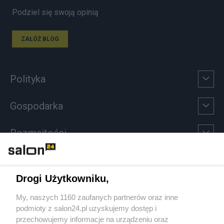
Podziel się swoją opinią
ZAŁÓŻ BLOG
Polityka
Gospodarka
Rozmaitości
Technologie
Drogi Użytkowniku,
Sport
My, naszych 1160 zaufanych partnerów oraz inne
podmioty z salon24.pl uzyskujemy dostęp i
Społeczeństwo
przechowujemy informacje na urządzeniu oraz