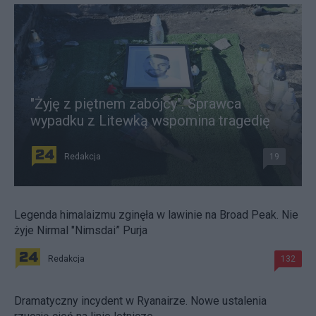
"Żyję z piętnem zabójcy". Sprawca
wypadku z Litewką wspomina tragedię
Redakcja
19
Legenda himalaizmu zginęła w lawinie na Broad Peak. Nie
żyje Nirmal "Nimsdai” Purja
Redakcja
132
Dramatyczny incydent w Ryanairze. Nowe ustalenia