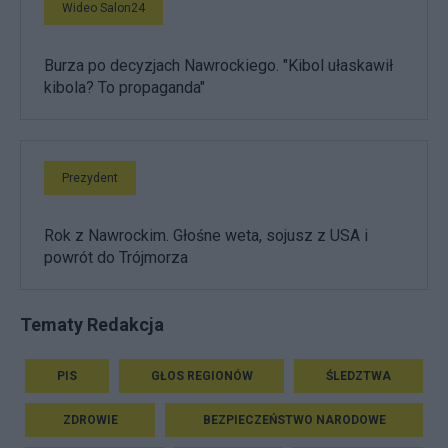
Wideo Salon24
Burza po decyzjach Nawrockiego. "Kibol ułaskawił
kibola? To propaganda"
Prezydent
Rok z Nawrockim. Głośne weta, sojusz z USA i
powrót do Trójmorza
Tematy Redakcja
PIS
GŁOS REGIONÓW
ŚLEDZTWA
ZDROWIE
BEZPIECZEŃSTWO NARODOWE