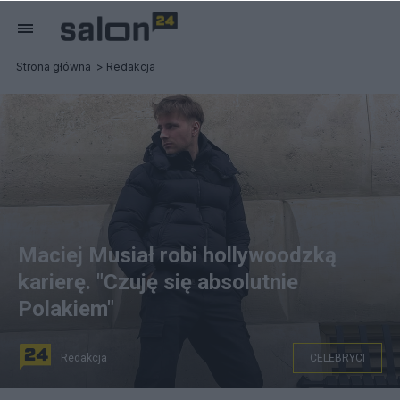
Strona główna
Redakcja
Maciej Musiał robi hollywoodzką
karierę. "Czuję się absolutnie
Polakiem"
Redakcja
CELEBRYCI
Maciej Musiał. Fot. Instagram/Maciej Musiał