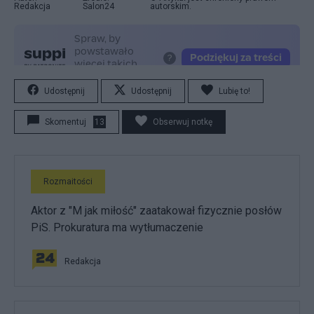
Redakcja
Salon24
autorskim.
Udostępnij
Udostępnij
Lubię to!
Skomentuj
13
Obserwuj notkę
Rozmaitości
Aktor z "M jak miłość" zaatakował fizycznie posłów
PiS. Prokuratura ma wytłumaczenie
Redakcja