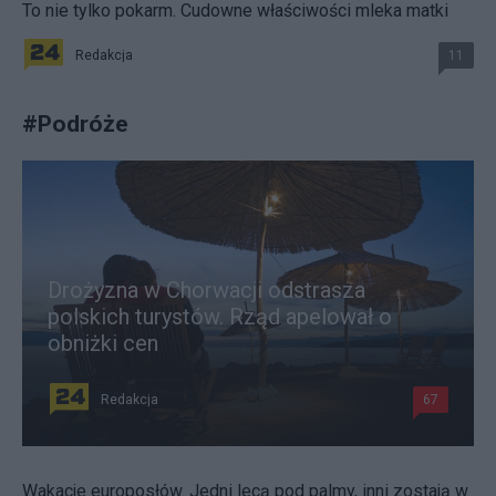
To nie tylko pokarm. Cudowne właściwości mleka matki
Redakcja
11
#
Podróże
Drożyzna w Chorwacji odstrasza
polskich turystów. Rząd apelował o
obniżki cen
Redakcja
67
Wakacje europosłów. Jedni lecą pod palmy, inni zostają w