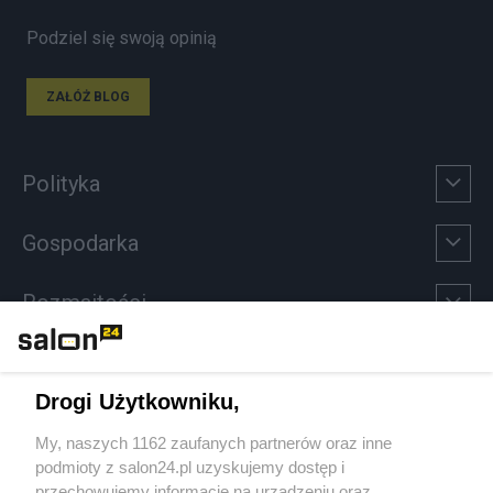
Podziel się swoją opinią
ZAŁÓŻ BLOG
Polityka
Gospodarka
Rozmaitości
Technologie
Drogi Użytkowniku,
Sport
My, naszych 1162 zaufanych partnerów oraz inne
podmioty z salon24.pl uzyskujemy dostęp i
Społeczeństwo
przechowujemy informacje na urządzeniu oraz