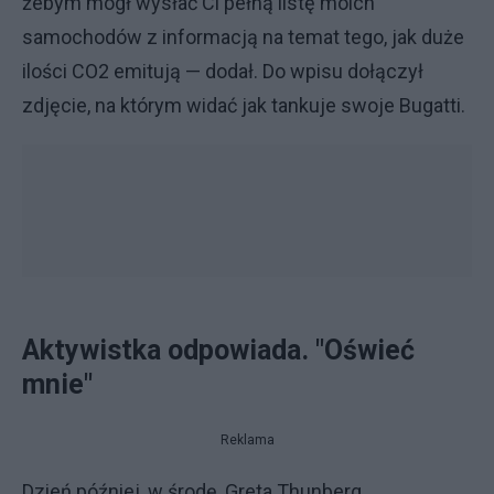
żebym mógł wysłać Ci pełną listę moich
samochodów z informacją na temat tego, jak duże
ilości CO2 emitują — dodał. Do wpisu dołączył
zdjęcie, na którym widać jak tankuje swoje Bugatti.
Aktywistka odpowiada. "Oświeć
mnie"
Reklama
Dzień później, w środę, Greta Thunberg