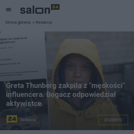
Strona główna
Redakcja
Greta Thunberg zakpiła z "męskości"
influencera. Bogacz odpowiedział
aktywistce
Redakcja
CELEBRYCI
Greta Thunberg wdała się w wymianę złośliwości z