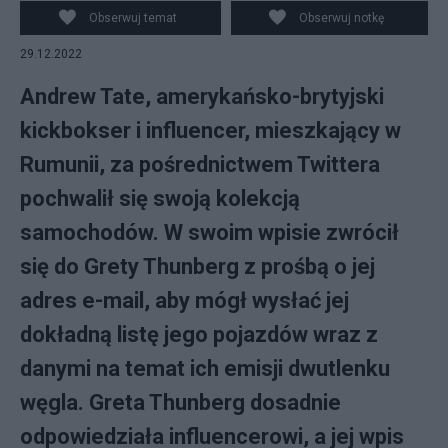
influencerem Andrew Tate'm. (fot. Twitter, Wikimedia)
Obserwuj temat
Obserwuj notkę
29.12.2022
Andrew Tate, amerykańsko-brytyjski
kickbokser i influencer, mieszkający w
Rumunii, za pośrednictwem Twittera
pochwalił się swoją kolekcją
samochodów. W swoim wpisie zwrócił
się do Grety Thunberg z prośbą o jej
adres e-mail, aby mógł wysłać jej
dokładną listę jego pojazdów wraz z
danymi na temat ich emisji dwutlenku
węgla. Greta Thunberg dosadnie
odpowiedziała influencerowi, a jej wpis