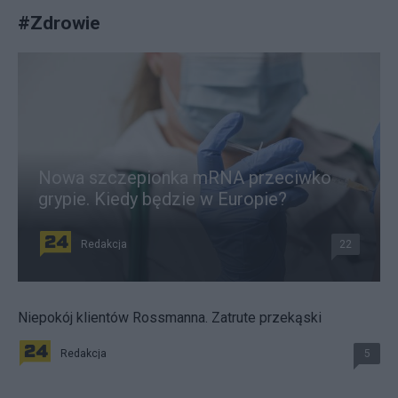
#
Zdrowie
Nowa szczepionka mRNA przeciwko
grypie. Kiedy będzie w Europie?
Redakcja
22
Niepokój klientów Rossmanna. Zatrute przekąski
Redakcja
5