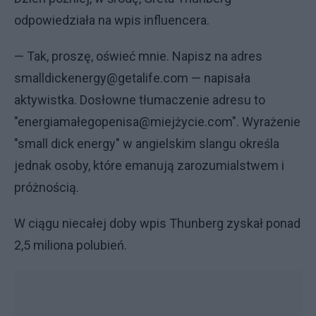
odpowiedziała na wpis influencera.
— Tak, proszę, oświeć mnie. Napisz na adres
smalldickenergy@getalife.com — napisała
aktywistka. Dosłowne tłumaczenie adresu to
"energiamałegopenisa@miejżycie.com". Wyrażenie
"small dick energy" w angielskim slangu określa
jednak osoby, które emanują zarozumialstwem i
próżnością.
W ciągu niecałej doby wpis Thunberg zyskał ponad
2,5 miliona polubień.