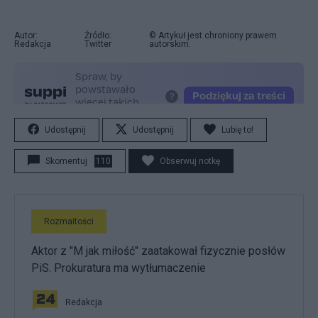
Autor:
Źródło:
© Artykuł jest chroniony prawem
Redakcja
Twitter
autorskim.
Udostępnij
Udostępnij
Lubię to!
Skomentuj
110
Obserwuj notkę
Rozmaitości
Aktor z "M jak miłość" zaatakował fizycznie posłów
PiS. Prokuratura ma wytłumaczenie
Redakcja