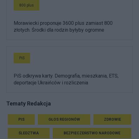
800 plus
Morawiecki proponuje 3600 plus zamiast 800
złotych. Środki dla rodzin byłyby ogromne
PiS
PiS odkrywa karty. Demografia, mieszkania, ETS,
deportacje Ukraińców i rozliczenia
Tematy Redakcja
PIS
GŁOS REGIONÓW
ZDROWIE
ŚLEDZTWA
BEZPIECZEŃSTWO NARODOWE