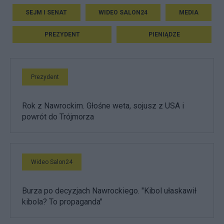
SEJM I SENAT
WIDEO SALON24
MEDIA
PREZYDENT
PIENIĄDZE
Prezydent
Rok z Nawrockim. Głośne weta, sojusz z USA i
powrót do Trójmorza
Wideo Salon24
Burza po decyzjach Nawrockiego. "Kibol ułaskawił
kibola? To propaganda"