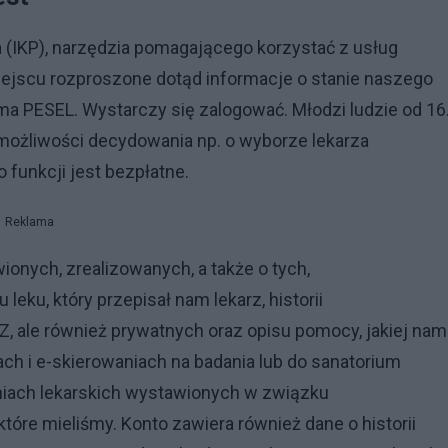
(IKP), narzędzia pomagającego korzystać z usług
ejscu rozproszone dotąd informacje o stanie naszego
o ma PESEL. Wystarczy się zalogować. Młodzi ludzie od 16
ą możliwości decydowania np. o wyborze lekarza
 funkcji jest bezpłatne.
Reklama
onych, zrealizowanych, a także o tych,
eku, który przepisał nam lekarz, historii
FZ, ale również prywatnych oraz opisu pomocy, jakiej nam
ch i e-skierowaniach na badania lub do sanatorium
czeniach lekarskich wystawionych w związku
óre mieliśmy. Konto zawiera również dane o historii