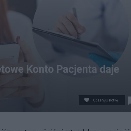
etowe Konto Pacjenta daje
Obserwuj notkę
zyści