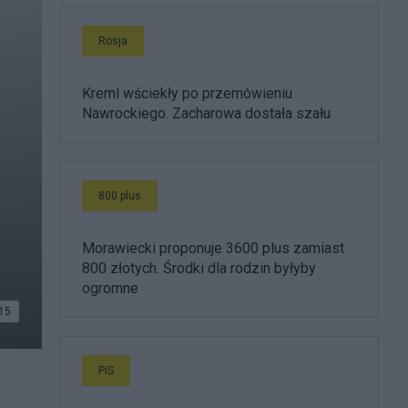
Rosja
Kreml wściekły po przemówieniu
Nawrockiego. Zacharowa dostała szału
800 plus
Morawiecki proponuje 3600 plus zamiast
800 złotych. Środki dla rodzin byłyby
ogromne
15
PiS