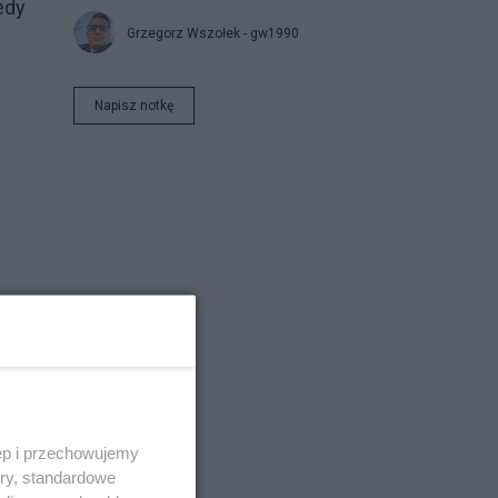
edy
Grzegorz Wszołek - gw1990
Napisz notkę
ia
ęp i przechowujemy
ory, standardowe