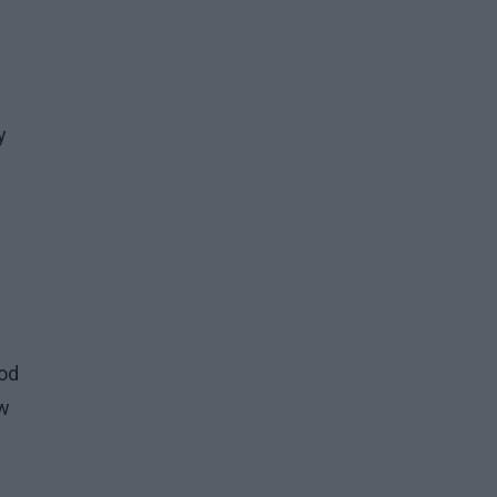
y
 od
 w