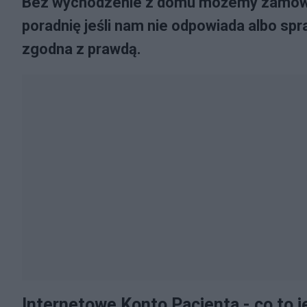
Bez wychodzenie z domu możemy zamówić 
poradnię jeśli nam nie odpowiada albo spr
zgodna z prawdą.
Internetowe Konto Pacjenta - co to j