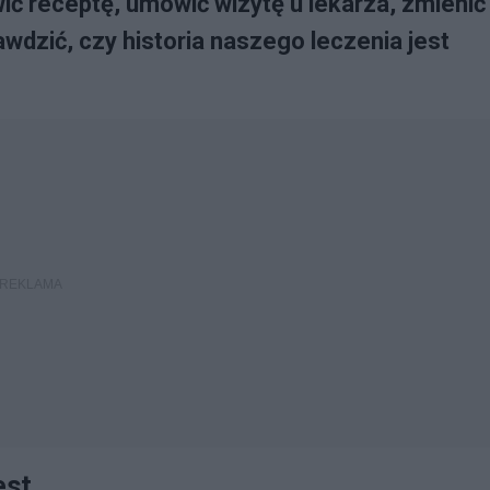
receptę, umówić wizytę u lekarza, zmienić
awdzić, czy historia naszego leczenia jest
est