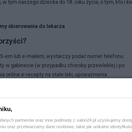
, w tym naszego dziecka do 18. roku życia, o tym, kto i ki
my skierowania do lekarza
orzyści?
S-em lub e-mailem, wystarczy podać numer telefonu
yty w gabinecie (w przypadku choroby przewlekłej i po
ia online e-recepty na stałe leki, upoważnienia
ept lub wglądu do dokumentacji medycznej, udostępnien
-recepty i e-skierowania, a aptece lub punktowi
onych na receptę.
niku,
lub lekarzowi informacje o stanie zdrowia i
fanych partnerów oraz inne podmioty z salon24.pl uzyskujemy dost
lone świadczenia zdrowotne, np.
niu oraz przetwarzamy dane osobowe, takie jak unikalne identyfikat