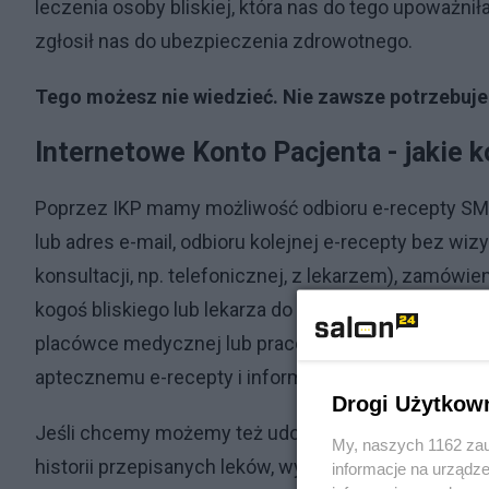
leczenia osoby bliskiej, która nas do tego upoważniła
zgłosił nas do ubezpieczenia zdrowotnego.
Tego możesz nie wiedzieć. Nie zawsze potrzebuje
Internetowe Konto Pacjenta - jakie k
Poprzez IKP mamy możliwość odbioru e-recepty SM
lub adres e-mail, odbioru kolejnej e-recepty bez wiz
konsultacji, np. telefonicznej, z lekarzem), zamówien
kogoś bliskiego lub lekarza do odbioru naszych rec
placówce medycznej lub pracownikowi medycznemu e
aptecznemu e-recepty i informacje o lekach wykupi
Drogi Użytkow
Jeśli chcemy możemy też udostępnić bliskiej osobie 
My, naszych 1162 zau
historii przepisanych leków, wyrazić zgodę na okreś
informacje na urządze