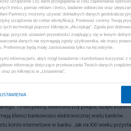
przez urządzenie czy dane przeglądania w celu zapewniania sperson
ania na bezpłatne badania w ramach programów
ych treści, pomiar reklam i treści, badanie odbiorców oraz ulepszan
pielęgniarki lub położnej POZ. IKP podpowie, gdzie może
fani Partnerzy możemy używać dokładnych danych geolokalizacyjn
tykę urządzenia do celów identyfikacji. Ponieważ cenimy Twoją pry
C), który potwierdza zaszczepienie przeciw COVID19,
z tych technologii poprzez kliknięcie „Akceptuję”. Zgoda jest dobro
ia ozdrowieńcem. IKP pozwoli także złożyć wniosek o
ikając przycisk ustawień prywatności znajdujący się w lewym dolny
ego (EKUZ), pokaże wynik testu na koronawirusa oraz
etwarzania danych nie wymagają zgody użytkownika, ale masz prawo 
. Preferencje będą miały zastosowania tylko na tej witrynie.
nia przeciw COVID-19.
szymi informacjami, abyś mógł świadomie i komfortowo korzystać z
Reklama
gółowe informacje dotyczące przetwarzania Twoich danych znajdzi
s
oraz po kliknięciu w „Ustawienia”.
a zakaz odwiedzin
rofil zaufany
USTAWIENIA
nego. To bezpłatny, elektroniczny podpis, dzięki którem
 mają klienci bankowości elektronicznej wielu banków.
tu konto internetowe w banku. Jak na XXI wieku przysta