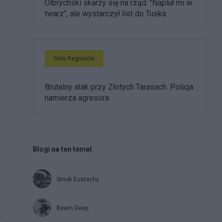
Olbrychski skarży się na rząd. "Napluł mi w
twarz", ale wystarczył list do Tuska
.
Głos Regionów
Brutalny atak przy Złotych Tarasach. Policja
namierza agresora
Blogi na ten temat
Smok Eustachy
Beem.Deep