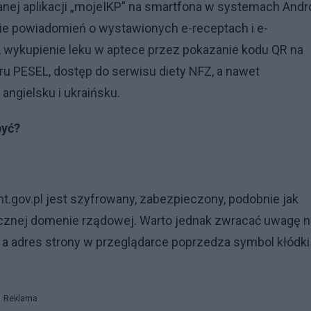
j aplikacji „mojeIKP” na smartfona w systemach Andr
ranie powiadomień o wystawionych e-receptach i e-
, wykupienie leku w aptece przez pokazanie kodu QR na
u PESEL, dostęp do serwisu diety NFZ, a nawet
angielsku i ukraińsku.
być?
t.gov.pl jest szyfrowany, zabezpieczony, podobnie jak
iecznej domenie rządowej. Warto jednak zwracać uwagę n
, a adres strony w przeglądarce poprzedza symbol kłódki
Reklama