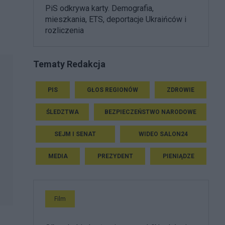
PiS odkrywa karty. Demografia,
mieszkania, ETS, deportacje Ukraińców i
rozliczenia
Tematy Redakcja
PIS
GŁOS REGIONÓW
ZDROWIE
ŚLEDZTWA
BEZPIECZEŃSTWO NARODOWE
SEJM I SENAT
WIDEO SALON24
MEDIA
PREZYDENT
PIENIĄDZE
Film