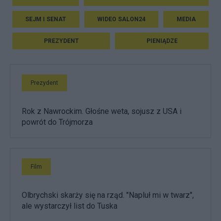
SEJM I SENAT
WIDEO SALON24
MEDIA
PREZYDENT
PIENIĄDZE
Prezydent
Rok z Nawrockim. Głośne weta, sojusz z USA i
powrót do Trójmorza
Film
Olbrychski skarży się na rząd. "Napluł mi w twarz",
ale wystarczył list do Tuska