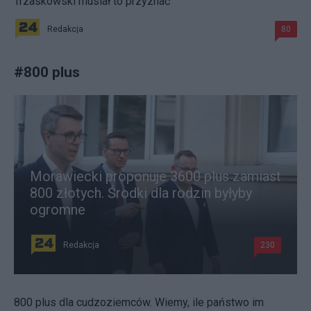
Trzaskowski musiał to przyznać
Redakcja
80
#
800 plus
Morawiecki proponuje 3600 plus zamiast
800 złotych. Środki dla rodzin byłyby
ogromne
Redakcja
230
800 plus dla cudzoziemców. Wiemy, ile państwo im