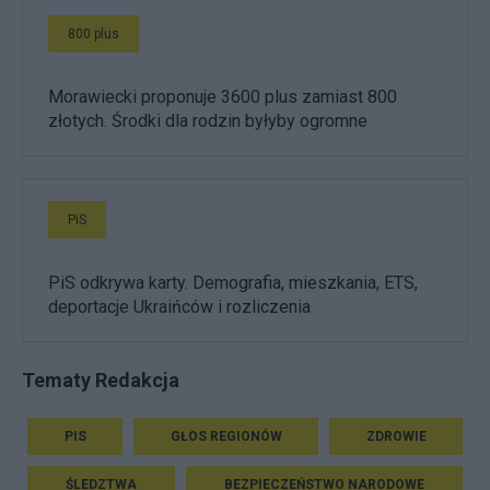
800 plus
Morawiecki proponuje 3600 plus zamiast 800
złotych. Środki dla rodzin byłyby ogromne
PiS
PiS odkrywa karty. Demografia, mieszkania, ETS,
deportacje Ukraińców i rozliczenia
Tematy Redakcja
PIS
GŁOS REGIONÓW
ZDROWIE
ŚLEDZTWA
BEZPIECZEŃSTWO NARODOWE