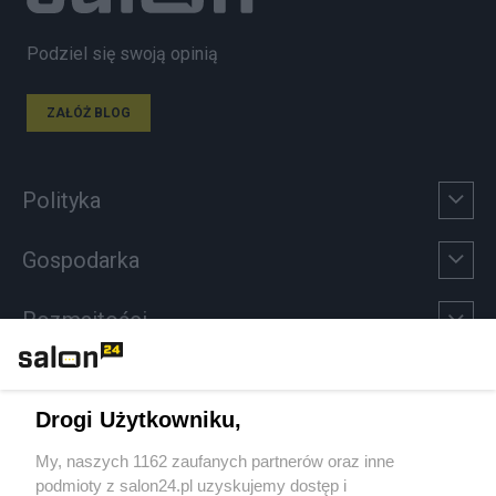
Podziel się swoją opinią
ZAŁÓŻ BLOG
Polityka
Gospodarka
Rozmaitości
Technologie
Drogi Użytkowniku,
Sport
My, naszych 1162 zaufanych partnerów oraz inne
podmioty z salon24.pl uzyskujemy dostęp i