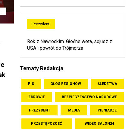
1
Prezydent
l
Rok z Nawrockim. Głośne weta, sojusz z
w
USA i powrót do Trójmorza
le
Tematy Redakcja
ak
PIS
GŁOS REGIONÓW
ŚLEDZTWA
ZDROWIE
BEZPIECZEŃSTWO NARODOWE
PREZYDENT
MEDIA
PIENIĄDZE
PRZESTĘPCZOŚĆ
WIDEO SALON24