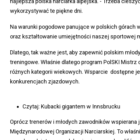
najlepsza polska narciarka alpejska. - Trzeba ciesz
wykorzystywać te piękne dni.
Na warunki pogodowe panujące w polskich górach wp
oraz kształtowanie umiejętności naszej sportowej mło
Dlatego, tak ważne jest, aby zapewnić polskim mło
treningowe. Właśnie dlatego program
PolSKI Mistrz
o
różnych kategorii wiekowych. Wsparcie dostępne jes
konkurencjach zjazdowych.
Czytaj:
Kubacki gigantem w Innsbrucku
Oprócz trenerów i młodych zawodników wspierana j
Międzynarodowej Organizacji Narciarskiej. To właśn