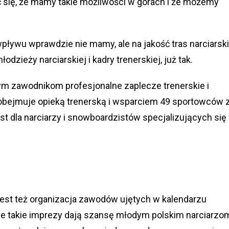
yć się, że mamy takie możliwości w górach i że możemy
ływu wprawdzie nie mamy, ale na jakość tras narciarsk
dzieży narciarskiej i kadry trenerskiej, już tak.
dym zawodnikom profesjonalne zaplecze trenerskie i
bejmuje opieką trenerską i wsparciem 49 sportowców 
t dla narciarzy i snowboardzistów specjalizujących się
est też organizacja zawodów ujętych w kalendarzu
ie takie imprezy dają szansę młodym polskim narciarzom