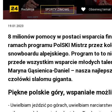
Redakcja
SPORTY ZIMOWE
Obserwuj temat
Program PolSKI Mistrz ze wsparciem na kolejne 4 lata.
19.01.2023
Pitrus (PKL) oraz Anna Bujda oraz Kostek Tryzna
8 milionów pomocy w postaci wsparcia fi
ramach programu PolSKI Mistrz przez kolej
snowboardu alpejskiego. Program to to nie
przede wszystkim wsparcie młodych talen
Maryna Gąsienica-Daniel – nasza najlepsz
czołówki slalomu giganta.
Piękne polskie góry, wspaniałe możl
- Uwielbiam jeździć po górach, uwielbiam narciarstw