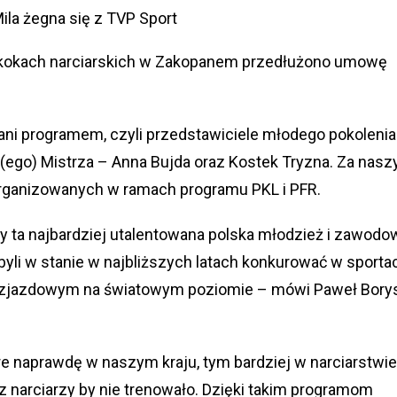
ila żegna się z TVP Sport
skokach narciarskich w Zakopanem przedłużono umowę
ani programem, czyli przedstawiciele młodego pokolenia
KI(ego) Mistrza – Anna Bujda oraz Kostek Tryzna. Za nasz
rganizowanych w ramach programu PKL i PFR.
 ta najbardziej utalentowana polska młodzież i zawodo
 byli w stanie w najbliższych latach konkurować w sporta
e zjazdowym na światowym poziomie – mówi Paweł Borys
re naprawdę w naszym kraju, tym bardziej w narciarstwie
u z narciarzy by nie trenowało. Dzięki takim programom