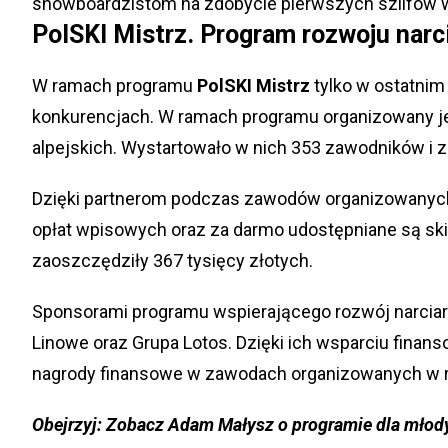
snowboardzistom na zdobycie pierwszych szlifów
PolSKI Mistrz. Program rozwoju narc
W ramach programu
PolSKI Mistrz
tylko w ostatni
konkurencjach. W ramach programu organizowany je
alpejskich. Wystartowało w nich 353 zawodników i 
Dzięki partnerom podczas zawodów organizowanych 
opłat wpisowych oraz za darmo udostępniane są skip
zaoszczędziły 367 tysięcy złotych.
Sponsorami programu wspierającego rozwój narciars
Linowe oraz Grupa Lotos. Dzięki ich wsparciu fina
nagrody finansowe w zawodach organizowanych w r
Obejrzyj: Zobacz Adam Małysz o programie dla młod