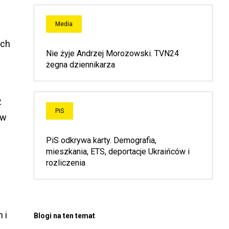
Media
ich
Nie żyje Andrzej Morozowski. TVN24
żegna dziennikarza
z
PiS
 w
PiS odkrywa karty. Demografia,
mieszkania, ETS, deportacje Ukraińców i
rozliczenia
 i
Blogi na ten temat