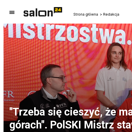
Strona główna
Redakcja
"Trzeba się cieszyć, że 
górach". PolSKI Mistrz st