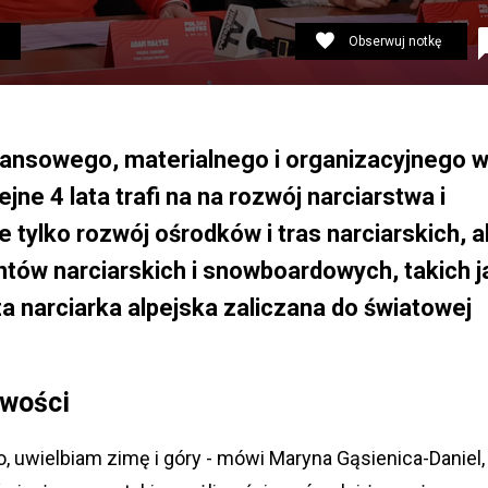
Obserwuj notkę
 Na zdjęciu Paweł Borys (PFR), Adam Małysz (PZN), Danie
nansowego, materialnego i organizacyjnego 
ne 4 lata trafi na na rozwój narciarstwa i
 tylko rozwój ośrodków i tras narciarskich, a
tów narciarskich i snowboardowych, takich j
a narciarka alpejska zaliczana do światowej
iwości
o, uwielbiam zimę i góry - mówi Maryna Gąsienica-Daniel,