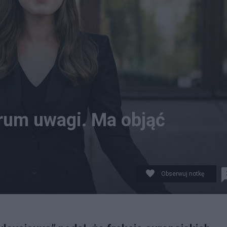
rum uwagi. Ma objąć
Obserwuj notkę
nnish Government CC BY 2.0