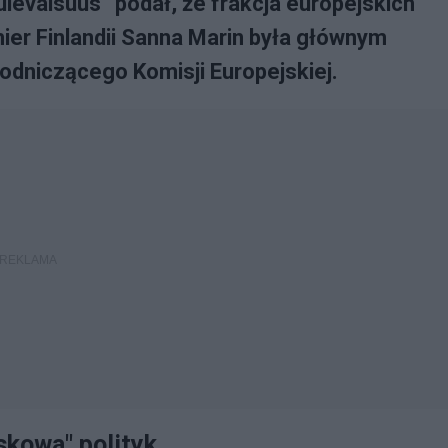
levaisuus” podał, że frakcja europejskich
er Finlandii Sanna Marin była głównym
dniczącego Komisji Europejskiej.
skowa" polityk