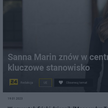
Sanna Marin znów w cent
kluczowe stanowisko
Redakcja
UE
Obserwuj temat
Premier Finlandii Sanna Marin. fot. © Laura Kotila / Fi
19.01.2023