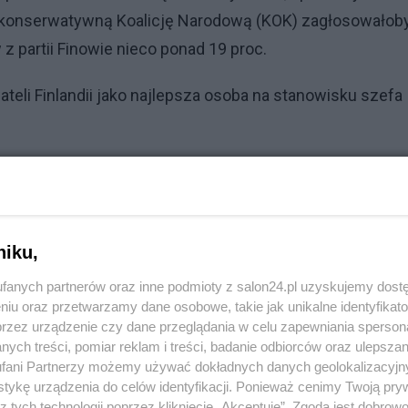
no-konserwatywną Koalicję Narodową (KOK) zagłosowałob
 partii Finowie nieco ponad 19 proc.
teli Finlandii jako najlepsza osoba na stanowisku szefa
niku,
o zmierza w jednym kierunku
fanych partnerów oraz inne podmioty z salon24.pl uzyskujemy dost
nie pogrążyć. Niemcy mu tego nie wybaczą
niu oraz przetwarzamy dane osobowe, takie jak unikalne identyfikat
domo co z wyborami 2023
przez urządzenie czy dane przeglądania w celu zapewniania sperson
ych treści, pomiar reklam i treści, badanie odbiorców oraz ulepszan
fani Partnerzy możemy używać dokładnych danych geolokalizacyjn
tykę urządzenia do celów identyfikacji. Ponieważ cenimy Twoją pry
im.
z tych technologii poprzez kliknięcie „Akceptuję”. Zgoda jest dobro