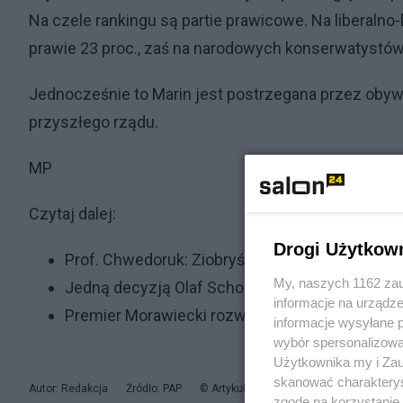
Na czele rankingu są partie prawicowe. Na liberal
prawie 23 proc., zaś na narodowych konserwatystów z
Jednocześnie to Marin jest postrzegana przez obywa
przyszłego rządu.
MP
Czytaj dalej:
Drogi Użytkow
Prof. Chwedoruk: Ziobryści opozycji. Wszystk
My, naszych 1162 zau
Jedną decyzją Olaf Scholz może się ostatecz
informacje na urządze
Premier Morawiecki rozwiał wątpliwości. Wia
informacje wysyłane 
wybór spersonalizowan
Użytkownika my i Zau
skanować charakterys
Autor: Redakcja
Źródło: PAP
© Artykuł jest chroniony prawem autorsk
zgodę na korzystanie 