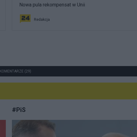
Nowa pula rekompensat w Unii
Redakcja
KOMENTARZE (29)
#
PiS