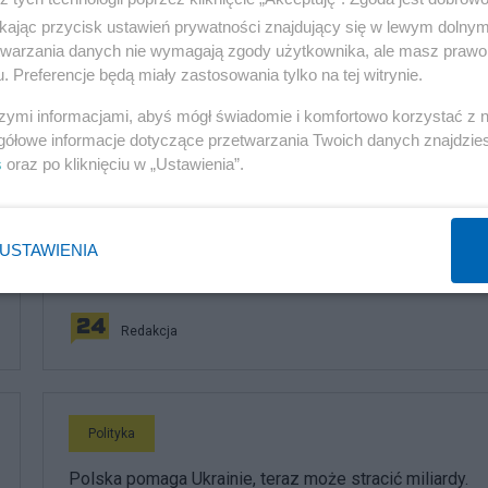
ikając przycisk ustawień prywatności znajdujący się w lewym dolny
etwarzania danych nie wymagają zgody użytkownika, ale masz prawo 
. Preferencje będą miały zastosowania tylko na tej witrynie.
szymi informacjami, abyś mógł świadomie i komfortowo korzystać z
komentuj
29
Obserwuj notkę
gółowe informacje dotyczące przetwarzania Twoich danych znajdzi
s
oraz po kliknięciu w „Ustawienia”.
Polityka
USTAWIENIA
Klimatyzacja tylko dla wybranych. Upał wywołał aferę w
siedzibie Komisji Europejskiej
Redakcja
Polityka
Polska pomaga Ukrainie, teraz może stracić miliardy.