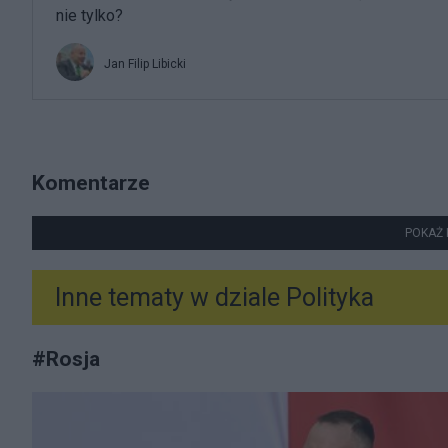
nie tylko?
Jan Filip Libicki
Komentarze
POKAŻ 
Inne tematy w dziale
Polityka
#
Rosja