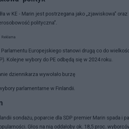
dła w KE - Marin jest postrzegana jako „zjawiskowa” oraz
perosobowość polityczna”.
Reklama
 Parlamentu Europejskiego stanowi drugą co do wielkośc
PP). Kolejne wybory do PE odbędą się w 2024 roku.
anie dziennikarza wywołało burzę
wybory parlamentarne w Finlandii.
in
andii sondażu, poparcie dla SDP premier Marin spada i pa
pularności. Głos na nią oddałoby ok. 18,5 proc. wyborcó