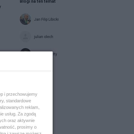
Blogi na ten temat
y
Jan Filip Libicki
julian olech
Układ Otwarty
Napisz notkę
ęp i przechowujemy
ory, standardowe
alizowanych reklam,
ie usług. Za zgodą
ych oraz aktywnie
watność, prosimy o
wolna i zawsze możesz