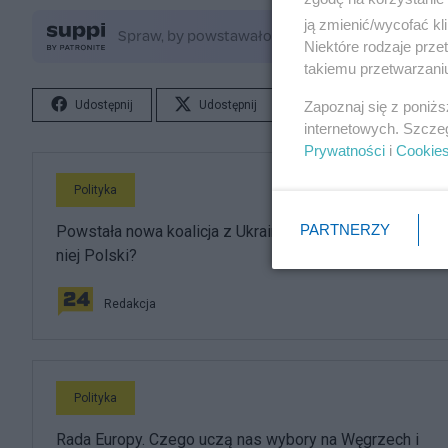
ją zmienić/wycofać kl
Niektóre rodzaje prz
takiemu przetwarzaniu
Zapoznaj się z poniż
Udostępnij
Udostępnij
Lubię to!
S
internetowych. Szcze
Prywatności
i
Cookie
Polityka
PARTNERZY
Powstała nowa koalicja z Ukrainą. Dlaczego nie ma w
niej Polski?
Redakcja
Polityka
Rada Europy. Czego uczą nas wybory na Węgrzech i