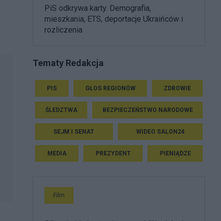
PiS odkrywa karty. Demografia,
mieszkania, ETS, deportacje Ukraińców i
rozliczenia
Tematy Redakcja
PIS
GŁOS REGIONÓW
ZDROWIE
ŚLEDZTWA
BEZPIECZEŃSTWO NARODOWE
SEJM I SENAT
WIDEO SALON24
MEDIA
PREZYDENT
PIENIĄDZE
Film