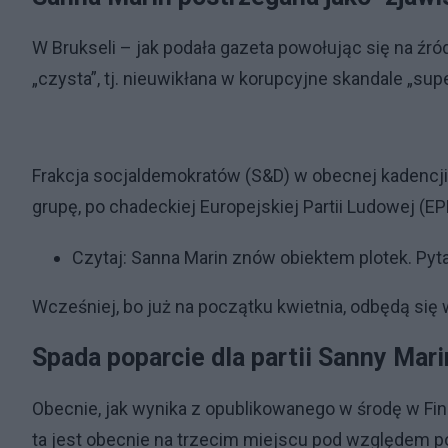
W Brukseli – jak podała gazeta powołując się na źró
„czysta”, tj. nieuwikłana w korupcyjne skandale „su
Frakcja socjaldemokratów (S&D) w obecnej kadencji
grupę, po chadeckiej Europejskiej Partii Ludowej (E
Czytaj:
Sanna Marin znów obiektem plotek. Pyt
Wcześniej, bo już na początku kwietnia, odbędą się 
Spada poparcie dla partii Sanny Mar
Obecnie, jak wynika z opublikowanego w środę w Finl
ta jest obecnie na trzecim miejscu pod względem po