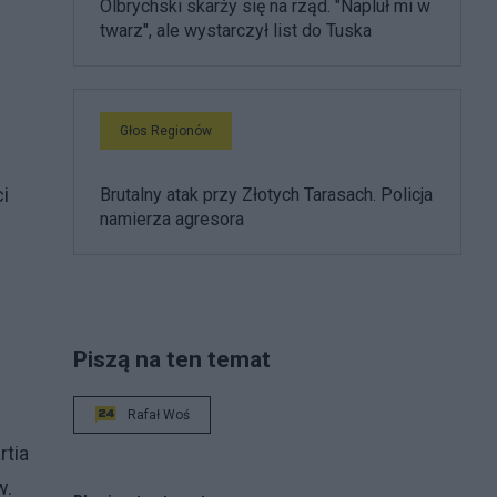
Olbrychski skarży się na rząd. "Napluł mi w
twarz", ale wystarczył list do Tuska
Głos Regionów
i
Brutalny atak przy Złotych Tarasach. Policja
namierza agresora
Piszą na ten temat
Rafał Woś
rtia
w.