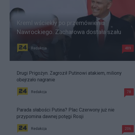
Kreml wściekły po przemówieniu
Nawrockiego. Zacharowa dostała szału
Redakcja
489
Drugi Prigożyn. Zagroził Putinowi atakiem, miliony
obejrzało nagranie
Redakcja
78
Parada słabości Putina? Plac Czerwony już nie
przypomina dawnej potęgi Rosji
Redakcja
206