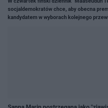
W czwartek fiński dziennik "Maaseudun Tu
socjaldemokratów chce, aby obecna premi
kandydatem w wyborach kolejnego przewo
Sanna Marin postrzegana jako "zjawi