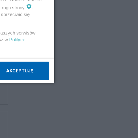
m rogu strony
.
sprzeciwić się
 naszych serwisów
esz w
Polityce
AKCEPTUJĘ