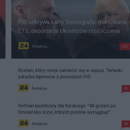
PiS odkrywa karty. Demografia, mieszkania,
ETS, deportacje Ukraińców i rozliczenia
Redakcja
202
Rozłam, który może zamienić się w sojusz. Terlecki
zdradza tajemnice z posiedzeń PiS
Redakcja
89
Hofman bezlitosny dla Kurskiego. "48 godzin po
Smoleńsku liczył, których posłów wyciągnąć"
Redakcja
85