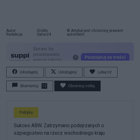
Autor:
Źródło:
© Artykuł jest chroniony prawem
Redakcja
Salon24
autorskim.
Udostępnij
Udostępnij
Lubię to!
Skomentuj
12
Obserwuj notkę
Polityka
Sukces ABW. Zatrzymano podejrzanych o
szpiegostwo na rzecz wschodniego kraju