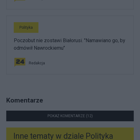
Polityka
Poczobut nie zostawi Białorusi. "Namawiano go, by
odmówił Nawrockiemu"
Redakcja
Komentarze
POKAŻ KOMENTARZE (12)
Inne tematy w dziale
Polityka