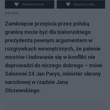
na polsko-białoruskim przejściu granicznym w
Obserwuj temat
Obserwuj notkę
Bobrownikach. Fot. P. Tracz / KPRM / CC0
9.02.2023
Zamknięcie przejścia przez polską
granicę może być dla białoruskiego
prezydenta pewnym argumentem w
rozgrywkach wewnętrznych, że palenie
mostów i ładowanie się w konflikt nie
doprowadzi do niczego dobrego – mówi
Salonowi 24 Jan Parys, minister obrony
narodowej w rządzie Jana
Olszewskiego.