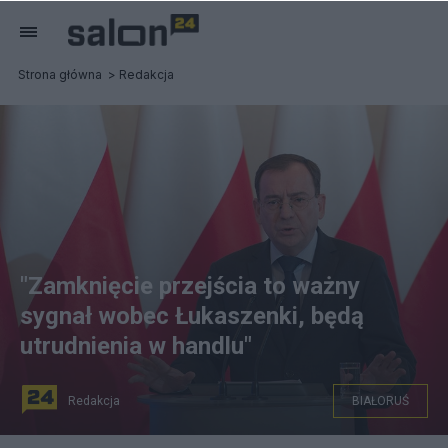
Strona główna
Redakcja
"Zamknięcie przejścia to ważny
sygnał wobec Łukaszenki, będą
utrudnienia w handlu"
Redakcja
BIAŁORUŚ
Mariusz Kamiński podjął decyzję o zawieszeniu ruchu