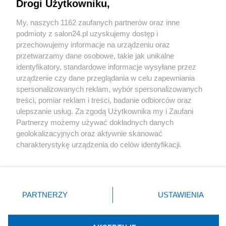
Drogi Użytkowniku,
Sport
My, naszych 1162 zaufanych partnerów oraz inne
podmioty z salon24.pl uzyskujemy dostęp i
Społeczeństwo
przechowujemy informacje na urządzeniu oraz
przetwarzamy dane osobowe, takie jak unikalne
Kultura
identyfikatory, standardowe informacje wysyłane przez
urządzenie czy dane przeglądania w celu zapewniania
spersonalizowanych reklam, wybór spersonalizowanych
treści, pomiar reklam i treści, badanie odbiorców oraz
ulepszanie usług. Za zgodą Użytkownika my i Zaufani
X
Facebook
Instagram
Youtube
Partnerzy możemy używać dokładnych danych
geolokalizacyjnych oraz aktywnie skanować
charakterystykę urządzenia do celów identyfikacji.
Web Content Media sp. z o. o. © 2022
Ponieważ cenimy Twoją prywatność, prosimy o zgodę na
korzystanie z tych technologii poprzez kliknięcie
„Akceptuję”. Zgoda jest dobrowolna i zawsze możesz ją
Pomoc
O nas
Praca
Reklama
Kontakt
zmienić/wycofać klikając przycisk ustawień prywatności
PARTNERZY
USTAWIENIA
znajdujący się w lewym dolnym rogu strony
. Niektóre
rodzaje przetwarzania danych nie wymagają zgody
użytkownika, ale masz prawo sprzeciwić się takiemu