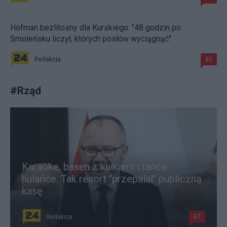
Hofman bezlitosny dla Kurskiego. "48 godzin po
Smoleńsku liczył, których posłów wyciągnąć"
Redakcja
85
#
Rząd
Karaoke, basen z kulkami i tańce
hulańce. Tak resort "przepalał" publiczną
kasę
Redakcja
67