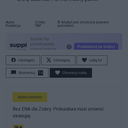
Autor:
Źródło:
© Artykuł jest chroniony prawem
Redakcja
PAP
autorskim.
Udostępnij
Udostępnij
Lubię to!
Skomentuj
74
Obserwuj notkę
Społeczeństwo
Bez ENA dla Ziobry. Prokuratura musi zmienić
strategię