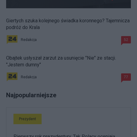
Giertych szuka kolejnego świadka koronnego? Tajemnicza
podróż do Krala
Redakcja
52
Obajtek usłyszał zarzut za usunięcie "Nie" ze stacji.
"Jestem dumny"
Redakcja
77
Najpopularniejsze
Prezydent
Pierwszy rok prezydentury. Tak Polacy oceniają