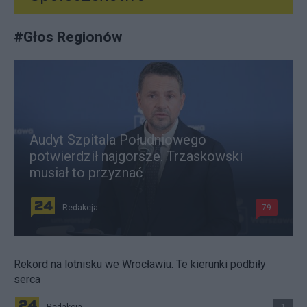
#
Głos Regionów
Audyt Szpitala Południowego
potwierdził najgorsze. Trzaskowski
musiał to przyznać
Redakcja
79
Rekord na lotnisku we Wrocławiu. Te kierunki podbiły
serca