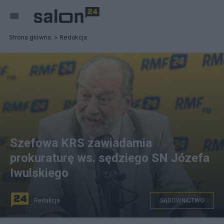
Strona główna
Redakcja
Szefowa KRS zawiadamia
prokuraturę ws. sędziego SN Józefa
Iwulskiego
Redakcja
SĄDOWNICTWO
Sędzia Iwulski orzeka w pełnym zakresie, bez żadnych