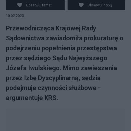
ograniczeń, tak jak każdy inny sędzia Izby Pracy SN. fot.
Obserwuj temat
Obserwuj notkę
YouTube.com/RMF FM
10.02.2023
Przewodnicząca Krajowej Rady
Sądownictwa zawiadomiła prokuraturę o
podejrzeniu popełnienia przestępstwa
przez sędziego Sądu Najwyższego
Józefa Iwulskiego. Mimo zawieszenia
przez Izbę Dyscyplinarną, sędzia
podejmuje czynności służbowe -
argumentuje KRS.