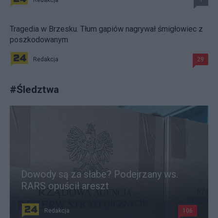
Redakcja
1
Tragedia w Brzesku. Tłum gapiów nagrywał śmigłowiec z
poszkodowanym
Redakcja
29
#
Śledztwa
Dowody są za słabe? Podejrzany ws.
RARS opuścił areszt
Redakcja
106