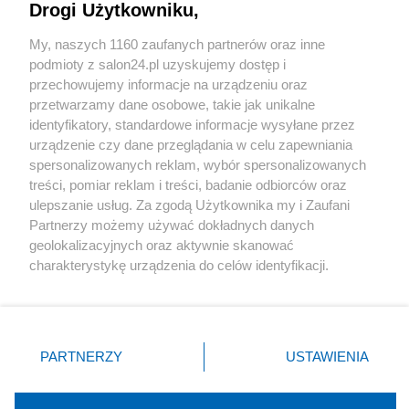
Drogi Użytkowniku,
Sport
My, naszych 1160 zaufanych partnerów oraz inne
podmioty z salon24.pl uzyskujemy dostęp i
Społeczeństwo
przechowujemy informacje na urządzeniu oraz
przetwarzamy dane osobowe, takie jak unikalne
Kultura
identyfikatory, standardowe informacje wysyłane przez
urządzenie czy dane przeglądania w celu zapewniania
spersonalizowanych reklam, wybór spersonalizowanych
treści, pomiar reklam i treści, badanie odbiorców oraz
ulepszanie usług. Za zgodą Użytkownika my i Zaufani
X
Facebook
Instagram
Youtube
Partnerzy możemy używać dokładnych danych
geolokalizacyjnych oraz aktywnie skanować
charakterystykę urządzenia do celów identyfikacji.
Web Content Media sp. z o. o. © 2022
Ponieważ cenimy Twoją prywatność, prosimy o zgodę na
korzystanie z tych technologii poprzez kliknięcie
„Akceptuję”. Zgoda jest dobrowolna i zawsze możesz ją
Pomoc
O nas
Praca
Reklama
Kontakt
zmienić/wycofać klikając przycisk ustawień prywatności
PARTNERZY
USTAWIENIA
znajdujący się w lewym dolnym rogu strony
. Niektóre
rodzaje przetwarzania danych nie wymagają zgody