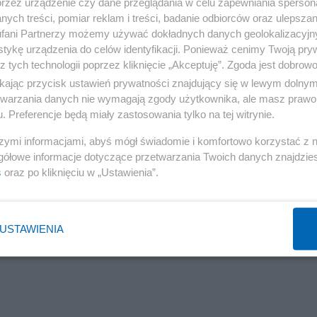
przez urządzenie czy dane przeglądania w celu zapewniania sperson
ych treści, pomiar reklam i treści, badanie odbiorców oraz ulepszan
eszcze w tym roku
fani Partnerzy możemy używać dokładnych danych geolokalizacyjn
tykę urządzenia do celów identyfikacji. Ponieważ cenimy Twoją pry
z tych technologii poprzez kliknięcie „Akceptuję”. Zgoda jest dobro
ikając przycisk ustawień prywatności znajdujący się w lewym dolny
etwarzania danych nie wymagają zgody użytkownika, ale masz prawo 
. Preferencje będą miały zastosowania tylko na tej witrynie.
szymi informacjami, abyś mógł świadomie i komfortowo korzystać z
gółowe informacje dotyczące przetwarzania Twoich danych znajdzi
s
oraz po kliknięciu w „Ustawienia”.
USTAWIENIA