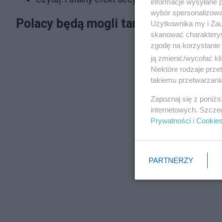
informacje wysyłane 
wybór spersonalizowan
Polacy będą mogli tankować wodór j
Użytkownika my i Zau
skanować charakterys
zgodę na korzystanie 
ją zmienić/wycofać kl
Niektóre rodzaje prz
takiemu przetwarzaniu
Zapoznaj się z poniż
internetowych. Szcze
Prywatności
i
Cookie
PARTNERZY