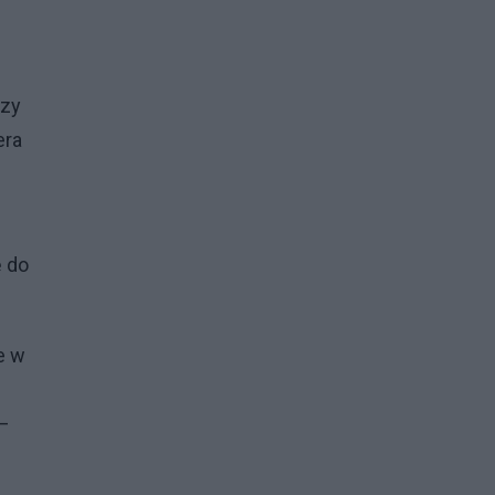
rzy
era
ę do
e w
 –