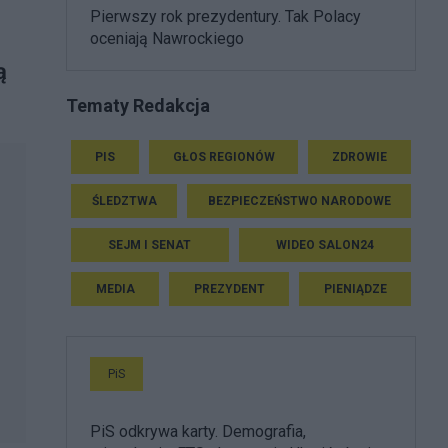
Pierwszy rok prezydentury. Tak Polacy
oceniają Nawrockiego
ą
Tematy Redakcja
PIS
GŁOS REGIONÓW
ZDROWIE
ŚLEDZTWA
BEZPIECZEŃSTWO NARODOWE
SEJM I SENAT
WIDEO SALON24
MEDIA
PREZYDENT
PIENIĄDZE
PiS
PiS odkrywa karty. Demografia,