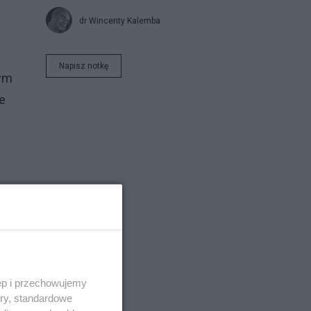
dr Wincenty Kalemba
Napisz notkę
wym
e
ęp i przechowujemy
ory, standardowe