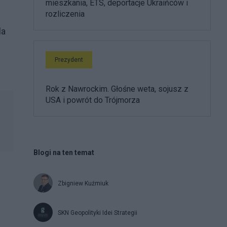
mieszkania, ETS, deportacje Ukraińców i
rozliczenia
la
Prezydent
Rok z Nawrockim. Głośne weta, sojusz z
USA i powrót do Trójmorza
Blogi na ten temat
Zbigniew Kuźmiuk
SKN Geopolityki Idei Strategii