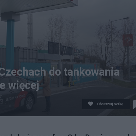
 Czechach do tankowania
e więcej
Obserwuj notkę
r/@PKN_ORLEN