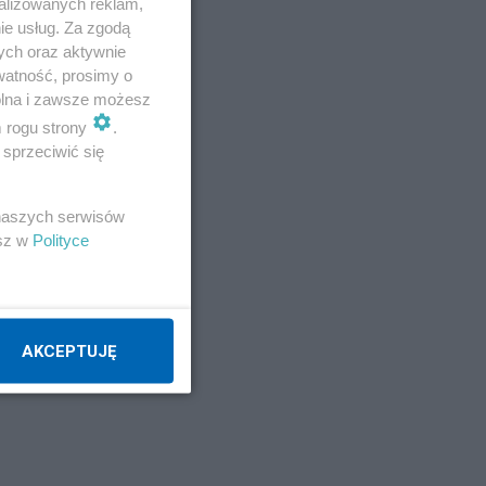
alizowanych reklam,
ie usług. Za zgodą
ych oraz aktywnie
watność, prosimy o
wolna i zawsze możesz
m rogu strony
.
sprzeciwić się
 naszych serwisów
esz w
Polityce
AKCEPTUJĘ