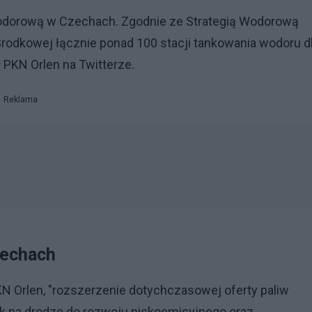
odorową w Czechach. Zgodnie ze Strategią Wodorową
rodkowej łącznie ponad 100 stacji tankowania wodoru d
 PKN Orlen na Twitterze.
Reklama
Czechach
N Orlen, "rozszerzenie dotychczasowej oferty paliw
rok na drodze do rozwoju niskoemisyjnego oraz