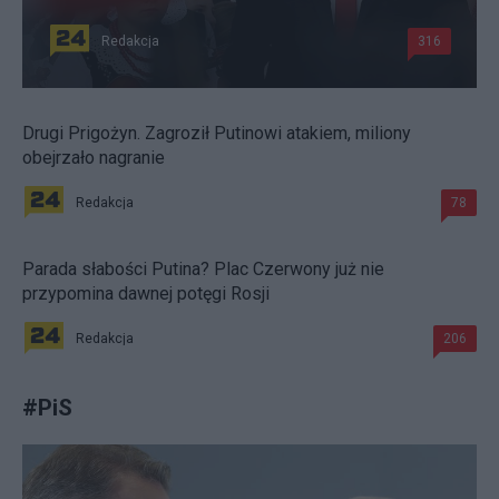
Redakcja
316
Drugi Prigożyn. Zagroził Putinowi atakiem, miliony
obejrzało nagranie
Redakcja
78
Parada słabości Putina? Plac Czerwony już nie
przypomina dawnej potęgi Rosji
Redakcja
206
#
PiS