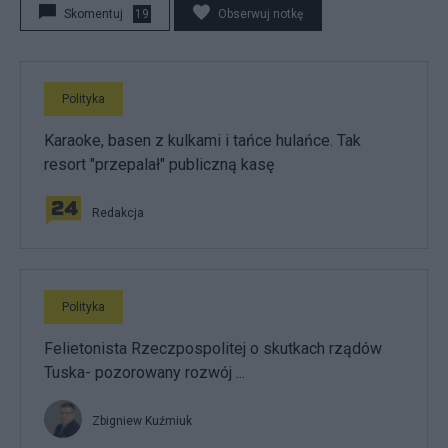
Skomentuj
19
Obserwuj notkę
Polityka
Karaoke, basen z kulkami i tańce hulańce. Tak
resort "przepalał" publiczną kasę
Redakcja
Polityka
Felietonista Rzeczpospolitej o skutkach rządów
Tuska- pozorowany rozwój ...
Zbigniew Kuźmiuk