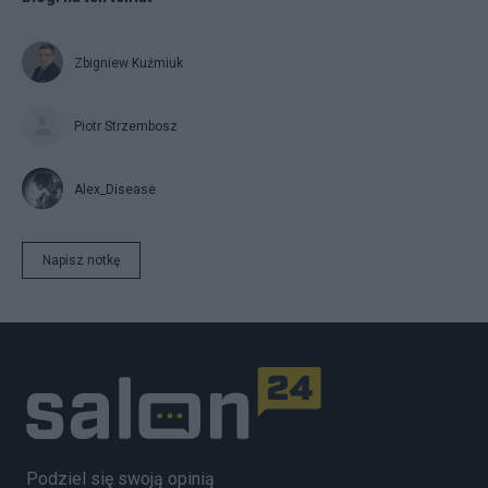
Zbigniew Kuźmiuk
Piotr Strzembosz
Alex_Disease
Napisz notkę
Podziel się swoją opinią