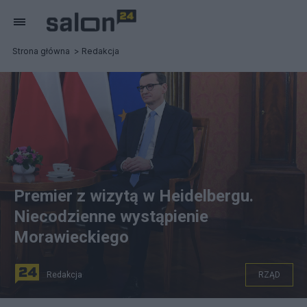
Strona główna
Redakcja
Premier z wizytą w Heidelbergu.
Niecodzienne wystąpienie
Morawieckiego
Redakcja
RZĄD
Premier RP Mateusz Morawiecki (P) podczas spotkania