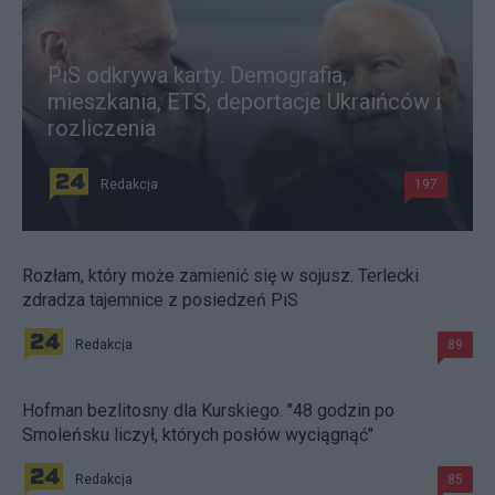
PiS odkrywa karty. Demografia,
mieszkania, ETS, deportacje Ukraińców i
rozliczenia
Redakcja
197
Rozłam, który może zamienić się w sojusz. Terlecki
zdradza tajemnice z posiedzeń PiS
Redakcja
89
Hofman bezlitosny dla Kurskiego. "48 godzin po
Smoleńsku liczył, których posłów wyciągnąć"
Redakcja
85