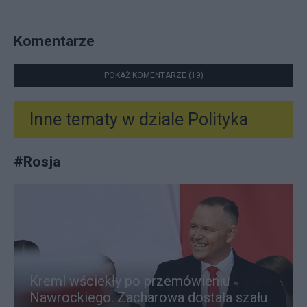
Komentarze
POKAŻ KOMENTARZE (19)
Inne tematy w dziale
Polityka
#
Rosja
Kreml wściekły po przemówieniu
Nawrockiego. Zacharowa dostała szału