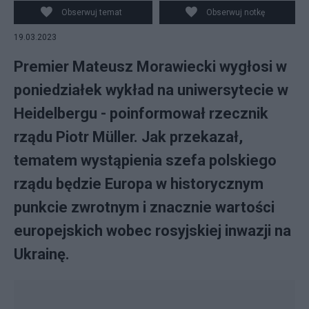
w KPRM w Warszawie fot. PAP/Piotr Nowak
Obserwuj temat
Obserwuj notkę
19.03.2023
Premier Mateusz Morawiecki wygłosi w
poniedziałek wykład na uniwersytecie w
Heidelbergu - poinformował rzecznik
rządu Piotr Müller. Jak przekazał,
tematem wystąpienia szefa polskiego
rządu będzie Europa w historycznym
punkcie zwrotnym i znacznie wartości
europejskich wobec rosyjskiej inwazji na
Ukrainę.