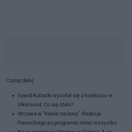
Czytaj dalej:
Dawid Kubacki wycofał się z konkursu w
Vikersund. Co się stało?
Wrzawa w "Kawie na ławę". Reakcja
Piaseckiego po programie mówi wszystko
Na co narzekają Ukraińcy w Polsce. A co