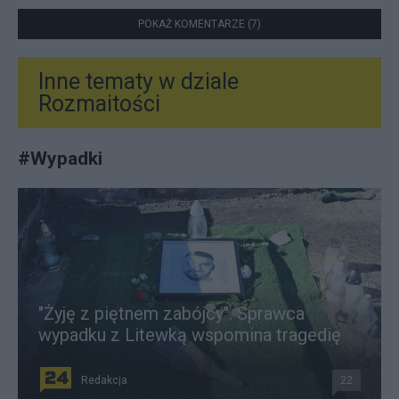
POKAŻ KOMENTARZE (7)
Inne tematy w dziale
Rozmaitości
#
Wypadki
"Żyję z piętnem zabójcy". Sprawca
wypadku z Litewką wspomina tragedię
Redakcja
22