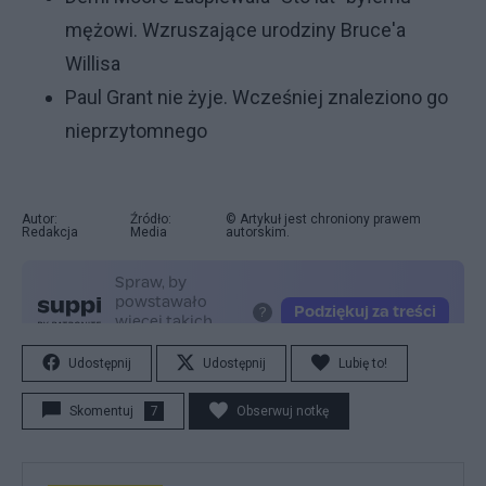
mężowi. Wzruszające urodziny Bruce'a
Willisa
Paul Grant nie żyje. Wcześniej znaleziono go
nieprzytomnego
Autor:
Źródło:
© Artykuł jest chroniony prawem
Redakcja
Media
autorskim.
Udostępnij
Udostępnij
Lubię to!
Skomentuj
7
Obserwuj notkę