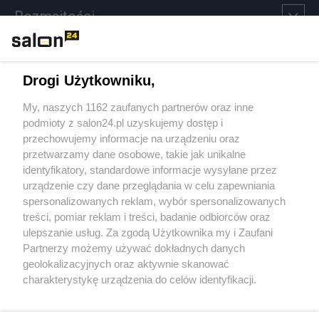
Rozmaitości
Technologie
Drogi Użytkowniku,
Sport
My, naszych 1162 zaufanych partnerów oraz inne
podmioty z salon24.pl uzyskujemy dostęp i
Społeczeństwo
przechowujemy informacje na urządzeniu oraz
przetwarzamy dane osobowe, takie jak unikalne
Kultura
identyfikatory, standardowe informacje wysyłane przez
urządzenie czy dane przeglądania w celu zapewniania
spersonalizowanych reklam, wybór spersonalizowanych
treści, pomiar reklam i treści, badanie odbiorców oraz
ulepszanie usług. Za zgodą Użytkownika my i Zaufani
X
Facebook
Instagram
Youtube
Partnerzy możemy używać dokładnych danych
geolokalizacyjnych oraz aktywnie skanować
charakterystykę urządzenia do celów identyfikacji.
Web Content Media sp. z o. o. © 2022
Ponieważ cenimy Twoją prywatność, prosimy o zgodę na
korzystanie z tych technologii poprzez kliknięcie