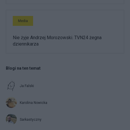
Media
Nie żyje Andrzej Morozowski. TVN24 żegna
dziennikarza
Blogi na ten temat
Ja Falski
Karolina Nowicka
Sarkastyczny