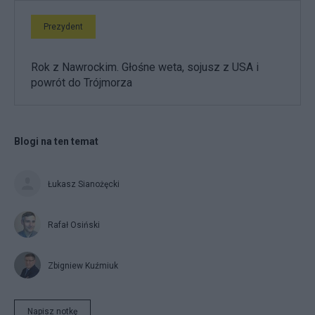
Prezydent
Rok z Nawrockim. Głośne weta, sojusz z USA i
powrót do Trójmorza
Blogi na ten temat
Łukasz Sianożęcki
Rafał Osiński
Zbigniew Kuźmiuk
Napisz notkę