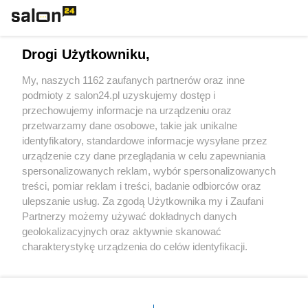
Technologie
Drogi Użytkowniku,
Sport
My, naszych 1162 zaufanych partnerów oraz inne
podmioty z salon24.pl uzyskujemy dostęp i
Społeczeństwo
przechowujemy informacje na urządzeniu oraz
przetwarzamy dane osobowe, takie jak unikalne
Kultura
identyfikatory, standardowe informacje wysyłane przez
urządzenie czy dane przeglądania w celu zapewniania
spersonalizowanych reklam, wybór spersonalizowanych
treści, pomiar reklam i treści, badanie odbiorców oraz
ulepszanie usług. Za zgodą Użytkownika my i Zaufani
X
Facebook
Instagram
Youtube
Partnerzy możemy używać dokładnych danych
geolokalizacyjnych oraz aktywnie skanować
charakterystykę urządzenia do celów identyfikacji.
Web Content Media sp. z o. o. © 2022
Ponieważ cenimy Twoją prywatność, prosimy o zgodę na
korzystanie z tych technologii poprzez kliknięcie
„Akceptuję”. Zgoda jest dobrowolna i zawsze możesz ją
Pomoc
O nas
Praca
Reklama
Kontakt
zmienić/wycofać klikając przycisk ustawień prywatności