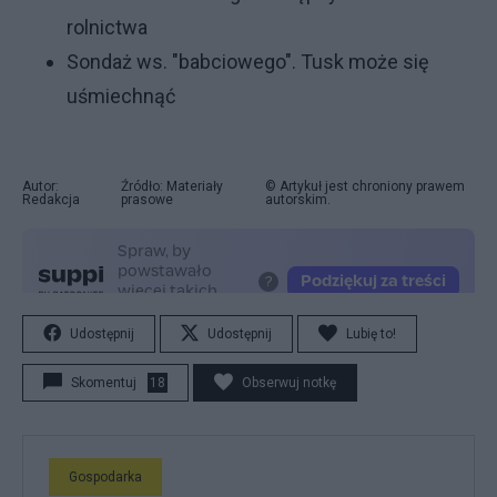
rolnictwa
Sondaż ws. "babciowego". Tusk może się
uśmiechnąć
Autor:
Źródło: Materiały
© Artykuł jest chroniony prawem
Redakcja
prasowe
autorskim.
Udostępnij
Udostępnij
Lubię to!
Skomentuj
18
Obserwuj notkę
Gospodarka