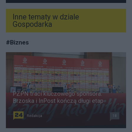
Inne tematy w dziale
Gospodarka
#
Biznes
PZPN traci kluczowego sponsora.
Brzoska i InPost kończą długi etap
Redakcja
18