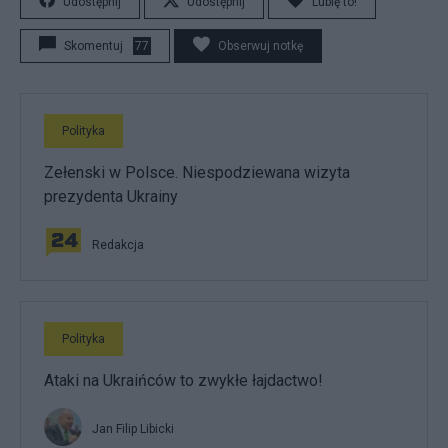
Udostępnij
Udostępnij
Lubię to!
Skomentuj
77
Obserwuj notkę
Polityka
Zełenski w Polsce. Niespodziewana wizyta
prezydenta Ukrainy
Redakcja
Polityka
Ataki na Ukraińców to zwykłe łajdactwo!
Jan Filip Libicki