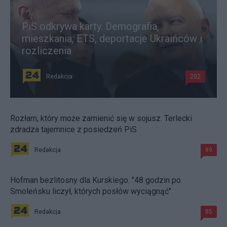
PiS odkrywa karty. Demografia,
mieszkania, ETS, deportacje Ukraińców i
rozliczenia
Redakcja
202
Rozłam, który może zamienić się w sojusz. Terlecki
zdradza tajemnice z posiedzeń PiS
Redakcja
89
Hofman bezlitosny dla Kurskiego. "48 godzin po
Smoleńsku liczył, których posłów wyciągnąć"
Redakcja
85