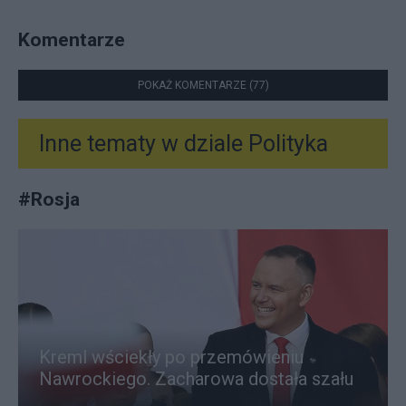
Komentarze
POKAŻ KOMENTARZE (77)
Inne tematy w dziale
Polityka
#
Rosja
Kreml wściekły po przemówieniu
Nawrockiego. Zacharowa dostała szału