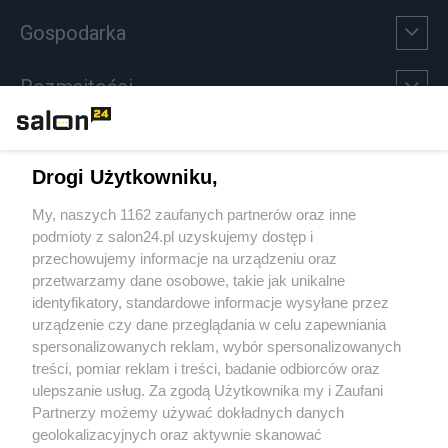
Gospodarka
Rozmaitości
Technologie
Drogi Użytkowniku,
Sport
My, naszych 1162 zaufanych partnerów oraz inne
podmioty z salon24.pl uzyskujemy dostęp i
Społeczeństwo
przechowujemy informacje na urządzeniu oraz
przetwarzamy dane osobowe, takie jak unikalne
Kultura
identyfikatory, standardowe informacje wysyłane przez
urządzenie czy dane przeglądania w celu zapewniania
spersonalizowanych reklam, wybór spersonalizowanych
treści, pomiar reklam i treści, badanie odbiorców oraz
ulepszanie usług. Za zgodą Użytkownika my i Zaufani
X
Facebook
Instagram
Youtube
Partnerzy możemy używać dokładnych danych
geolokalizacyjnych oraz aktywnie skanować