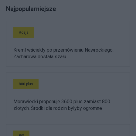
Najpopularniejsze
Rosja
Kreml wściekły po przemówieniu Nawrockiego.
Zacharowa dostała szału
800 plus
Morawiecki proponuje 3600 plus zamiast 800
złotych. Środki dla rodzin byłyby ogromne
PiS