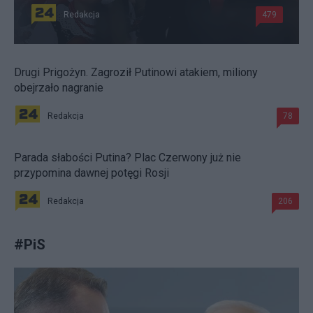
Redakcja
479
Drugi Prigożyn. Zagroził Putinowi atakiem, miliony
obejrzało nagranie
Redakcja
78
Parada słabości Putina? Plac Czerwony już nie
przypomina dawnej potęgi Rosji
Redakcja
206
#
PiS